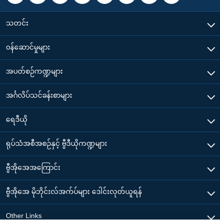
သတင်း
၀န်ဆောင်မှုများ
အပတ်စဉ်ကဏ္ဍများ
အင်္ဂလိပ်သင်ခန်းစာများ
ရေဒီယို
ရုပ်သံအစီအစဉ်နှင့် ဗွီဒီယိုကဏ္ဍများ
ဗွီအိုအေအကြောင်း
ဗွီအိုအေ မိုဘိုင်းလ်အက်ပ်များ ဒေါင်းလုတ်ယူရန်
Other Links