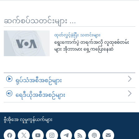
အ
သုတပဒေသာ အင်္ဂလိပ်စာ
ညွန်း
Learning English
စာမျက်နှာ
ဆက်စပ်သတင်းများ ...
သို့
ဗွီအိုအေ လူမှုကွန်ယက်များ
ကျော်
ထုတ်လွှင့်ခဲ့ပြီး သတင်းများ
ရွေးကောက်ပွဲ တရက်အလို လူထုစစ်တမ်း
ကြည့်
များ အိုဘားမား ရှေ့ကပြေးနေဆဲ
ရန်
ဘာသာစကားများ
ရှာဖွေ
ရန်
နေရာ
ရုပ်သံအစီအစဉ်များ
သို့
ကျော်
ရေဒီယိုအစီအစဉ်များ
ရန်
ဗွီအိုအေ လူမှုကွန်ယက်များ