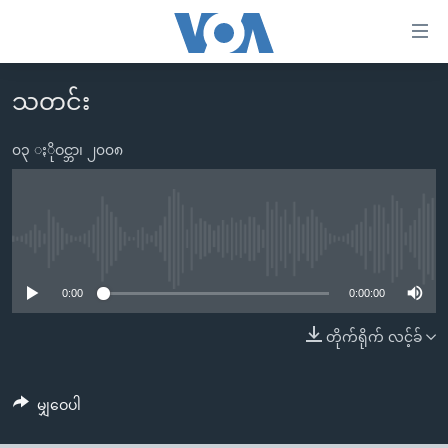
သုံး
ရ
လွယ်ကူ
သတင်း
မူလစာမျက်နှာ
စေ
မြန်မာ
၀၃ ႏိုဝင္ဘာ၊ ၂၀၀၈
သည့်
ကမ္ဘာ့သတင်းများ
Link
ဗွီဒီယို
နိုင်ငံတကာ
များ
သတင်းလွတ်လပ်ခွင့်
အမေရိကန်
No media source currently available
ပင်မ
ရပ်ဝန်းတခု လမ်းတခု အလွန်
တရုတ်
အကြောင်းအရာ
0:00
0:00:00
သို့
အင်္ဂလိပ်စာလေ့လာမယ်
အစ္စရေး-ပါလက်စတိုင်း
တိုက်ရိုက် လင့်ခ်
ကျော်
အပတ်စဉ်ကဏ္ဍများ
အမေရိကန်သုံးအီဒီယံ
ကြည့်
ရေဒီယိုနှင့်ရုပ်သံ အချက်အလက်များ
မကြေးမုံရဲ့ အင်္ဂလိပ်စာ
ရေဒီယို
ရန်
မျှဝေပါ
ပင်မ
ရေဒီယို/တီဗွီအစီအစဉ်
ရုပ်ရှင်ထဲက အင်္ဂလိပ်စာ
တီဗွီ