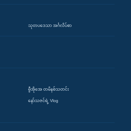
သုတပဒေသာ အင်္ဂလိပ်စာ
ဗွီအိုအေ တမိနစ်သတင်း
နော်သဇင်ရဲ့ Vlog