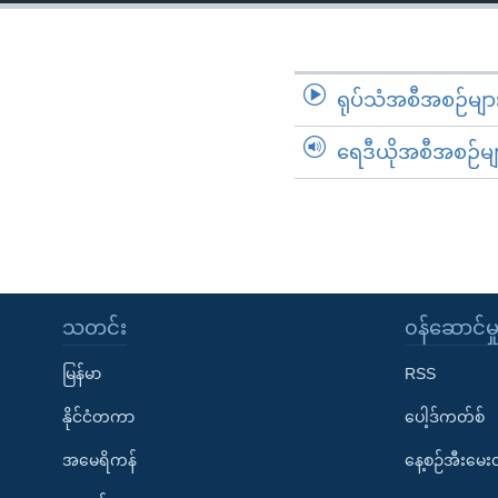
သုတပဒေသာ အင်္ဂလိပ်စာ
အ
ညွန်း
စာမျက်နှာ
သို့
ရုပ်သံအစီအစဉ်မျာ
ကျော်
ရေဒီယိုအစီအစဉ်မျ
ကြည့်
ရန်
ရှာဖွေ
ရန်
နေရာ
သို့
သတင်း
၀န်ဆောင်မှ
ကျော်
ရန်
မြန်မာ
RSS
နိုင်ငံတကာ
ပေါ့ဒ်ကတ်စ်
အမေရိကန်
နေ့စဉ်အီးမေ