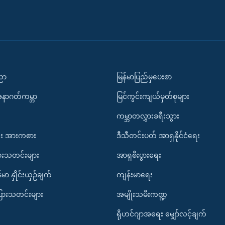
ပညာ
မြန်မာပြည်မှပေးစာ
အနာဂတ်ကမ္ဘာ
မြင်ကွင်းကျယ်မှတ်စုများ
ကမ္ဘာတလွှားခရီးသွား
း အားကစား
ဒီသီတင်းပတ် အာရှနိုင်ငံရေး
ားသတင်းများ
အာရှစီးပွားရေး
်မာ နှိုင်းယှဉ်ချက်
ကျန်းမာရေး
ပြားသတင်းများ
အမျိုးသမီးကဏ္ဍ
ရိုဟင်ဂျာအရေး မျှော်လင့်ချက်