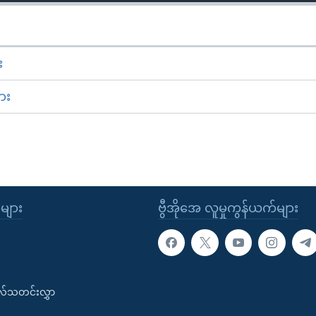
း
ား
ုများ
ဗွီအိုအေ လူမှုကွန်ယက်များ
းလ်သတင်းလွှာ