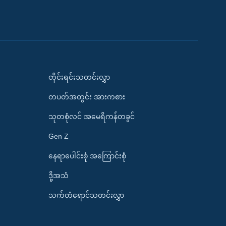
တိုင်းရင်းသတင်းလွှာ
တပတ်အတွင်း အားကစား
သုတစုံလင် အမေရိကန်တခွင်
Gen Z
နေရာပေါင်းစုံ အကြောင်းစုံ
ဒို့အသံ
သက်တံရောင်သတင်းလွှာ