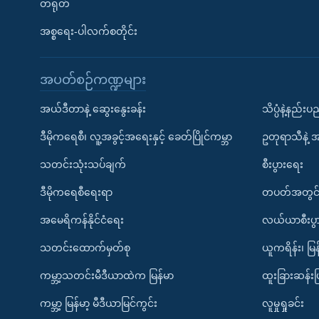
တရုတ်
အစ္စရေး-ပါလက်စတိုင်း
အပတ်စဉ်ကဏ္ဍများ
အယ်ဒီတာနဲ့ ဆွေးနွေးခန်း
သိပ္ပံနဲ့နည်း
ဒီမိုကရေစီ၊ လူ့အခွင့်အရေးနှင့် ခေတ်ပြိုင်ကမ္ဘာ
ဥတုရာသီနဲ့ 
သတင်းသုံးသပ်ချက်
စီးပွားရေး
ဒီမိုကရေစီရေးရာ
တပတ်အတွင်
အမေရိကန်နိုင်ငံရေး
လယ်ယာစီးပွ
သတင်းထောက်မှတ်စု
ယူကရိန်း၊ မြန
ကမ္ဘာ့သတင်းမီဒီယာထဲက မြန်မာ
ထူးခြားဆန်း
ကမ္ဘာ့ မြန်မာ့ မီဒီယာမြင်ကွင်း
လူမှုရှုခင်း