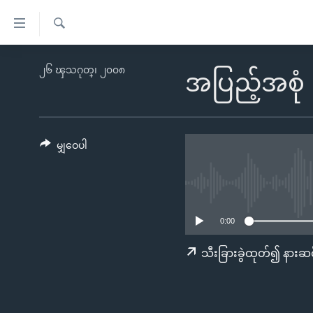
သုံး
ရ
ရှာဖွေ
လွယ်ကူ
မူလစာမျက်နှာ
၂၆ ၾသဂုတ္၊ ၂၀၀၈
ရ
အပြည့်အစုံ
စေ
မြန်မာ
လာ
သည့်
ဒ်
ကမ္ဘာ့သတင်းများ
Link
ဗွီဒီယို
နိုင်ငံတကာ
မျှဝေပါ
များ
သတင်းလွတ်လပ်ခွင့်
အမေရိကန်
ပင်မ
ရပ်ဝန်းတခု လမ်းတခု အလွန်
တရုတ်
အကြောင်းအရာ
အင်္ဂလိပ်စာလေ့လာမယ်
အစ္စရေး-ပါလက်စတိုင်း
သို့
0:00
အပတ်စဉ်ကဏ္ဍများ
အမေရိကန်သုံးအီဒီယံ
ကျော်
သီးခြားခွဲထုတ်၍ နားဆင
ကြည့်
ရေဒီယိုနှင့်ရုပ်သံ အချက်အလက်များ
မကြေးမုံရဲ့ အင်္ဂလိပ်စာ
ရေဒီယို
ရန်
ရေဒီယို/တီဗွီအစီအစဉ်
ရုပ်ရှင်ထဲက အင်္ဂလိပ်စာ
တီဗွီ
ပင်မ