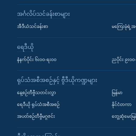
အင်္ဂလိပ်သင်ခန်းစာများ
အီဒီယံသင်ခန်းစာ
မကြေးမုံရဲ့အင
ရေဒီယို
နံနက်ပိုင်း ၆း၀၀-ရး၀၀
ညပိုင်း ၉း၀
ရုပ်သံအစီအစဉ်နှင့် ဗွီဒီယိုကဏ္ဍများ
နေ့စဉ်တီဗွီသတင်းလွှာ
မြန်မာ
ရေဒီယို ရုပ်သံအစီအစဉ်
နိုင်ငံတကာ
အပတ်စဉ်တီဗွီမဂ္ဂဇင်း
တွေ့ဆုံမေးမြန