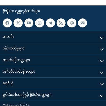
ဗွီအိုအေ လူမှုကွန်ယက်များ
သတင်း
၀န်ဆောင်မှုများ
အပတ်စဉ်ကဏ္ဍများ
အင်္ဂလိပ်သင်ခန်းစာများ
ရေဒီယို
ရုပ်သံအစီအစဉ်နှင့် ဗွီဒီယိုကဏ္ဍများ