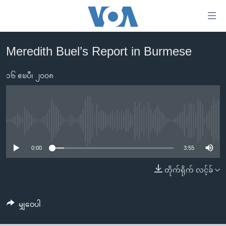
သုံး
ရ
လွယ်ကူ
Meredith Buel’s Report in Burmese
မူလစာမျက်နှာ
စေ
မြန်မာ
၁၆ ဧၿပီ၊ ၂၀၀၈
သည့်
ကမ္ဘာ့သတင်းများ
Link
ဗွီဒီယို
နိုင်ငံတကာ
များ
သတင်းလွတ်လပ်ခွင့်
အမေရိကန်
No media source currently available
ပင်မ
ရပ်ဝန်းတခု လမ်းတခု အလွန်
တရုတ်
အကြောင်းအရာ
0:00
3:55
သို့
အင်္ဂလိပ်စာလေ့လာမယ်
အစ္စရေး-ပါလက်စတိုင်း
တိုက်ရိုက် လင့်ခ်
ကျော်
အပတ်စဉ်ကဏ္ဍများ
အမေရိကန်သုံးအီဒီယံ
ကြည့်
ရေဒီယိုနှင့်ရုပ်သံ အချက်အလက်များ
မကြေးမုံရဲ့ အင်္ဂလိပ်စာ
ရေဒီယို
ရန်
မျှဝေပါ
ပင်မ
ရေဒီယို/တီဗွီအစီအစဉ်
ရုပ်ရှင်ထဲက အင်္ဂလိပ်စာ
တီဗွီ