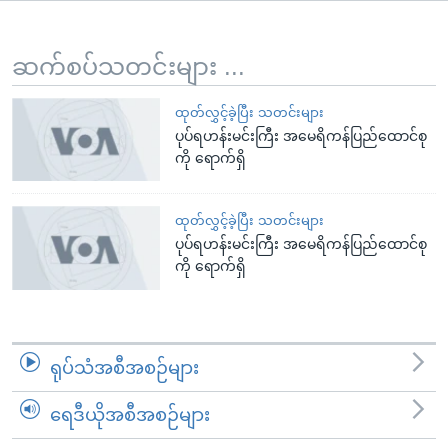
အ
သုတပဒေသာ အင်္ဂလိပ်စာ
ညွန်း
Learning English
စာမျက်နှာ
ဆက်စပ်သတင်းများ ...
သို့
ဗွီအိုအေ လူမှုကွန်ယက်များ
ကျော်
ထုတ်လွှင့်ခဲ့ပြီး သတင်းများ
ပုပ်ရဟန်းမင်းကြီး အမေရိကန်ပြည်ထောင်စု
ကြည့်
ကို ရောက်ရှိ
ရန်
ဘာသာစကားများ
ရှာဖွေ
ရန်
ထုတ်လွှင့်ခဲ့ပြီး သတင်းများ
ပုပ်ရဟန်းမင်းကြီး အမေရိကန်ပြည်ထောင်စု
နေရာ
ကို ရောက်ရှိ
သို့
ကျော်
ရန်
ရုပ်သံအစီအစဉ်များ
ရေဒီယိုအစီအစဉ်များ