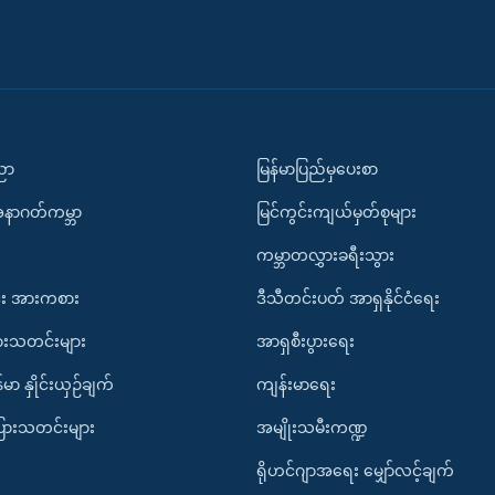
ပညာ
မြန်မာပြည်မှပေးစာ
အနာဂတ်ကမ္ဘာ
မြင်ကွင်းကျယ်မှတ်စုများ
ကမ္ဘာတလွှားခရီးသွား
း အားကစား
ဒီသီတင်းပတ် အာရှနိုင်ငံရေး
ားသတင်းများ
အာရှစီးပွားရေး
်မာ နှိုင်းယှဉ်ချက်
ကျန်းမာရေး
ပြားသတင်းများ
အမျိုးသမီးကဏ္ဍ
ရိုဟင်ဂျာအရေး မျှော်လင့်ချက်