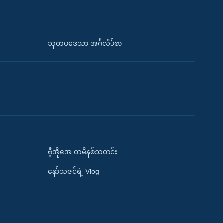
သုတပဒေသာ အင်္ဂလိပ်စာ
ဗွီအိုအေ တမိနစ်သတင်း
နော်သဇင်ရဲ့ Vlog