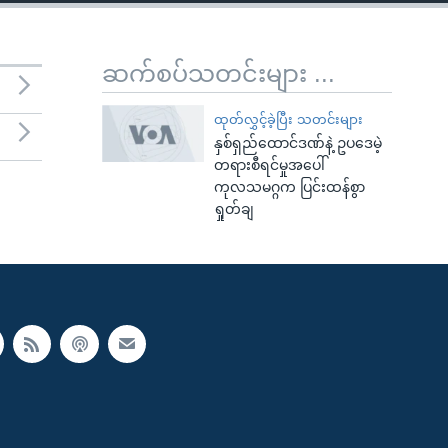
ဆက်စပ်သတင်းများ ...
ထုတ်လွှင့်ခဲ့ပြီး သတင်းများ
နှစ်ရှည်ထောင်ဒဏ်နဲ့ ဥပဒေမဲ့
တရားစီရင်မှုအပေါ်
ကုလသမဂ္ဂက ပြင်းထန်စွာ
ရှုတ်ချ