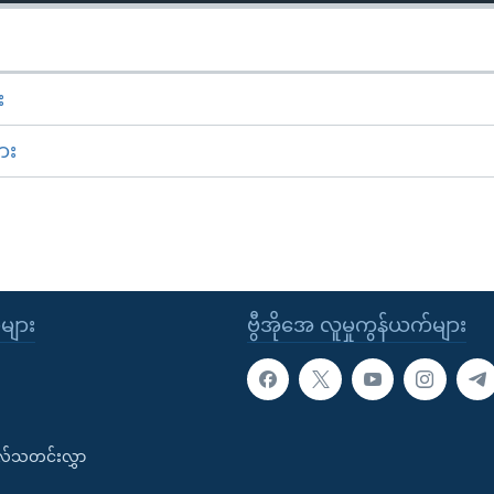
း
ား
ုများ
ဗွီအိုအေ လူမှုကွန်ယက်များ
းလ်သတင်းလွှာ