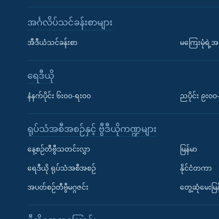
အင်္ဂလိပ်သင်ခန်းစာများ
အီဒီယံသင်ခန်းစာ
မကြေးမုံရဲ့အင
ရေဒီယို
နံနက်ပိုင်း ၆း၀၀-ရး၀၀
ညပိုင်း ၉း၀
ရုပ်သံအစီအစဉ်နှင့် ဗွီဒီယိုကဏ္ဍများ
နေ့စဉ်တီဗွီသတင်းလွှာ
မြန်မာ
ရေဒီယို ရုပ်သံအစီအစဉ်
နိုင်ငံတကာ
အပတ်စဉ်တီဗွီမဂ္ဂဇင်း
တွေ့ဆုံမေးမြန