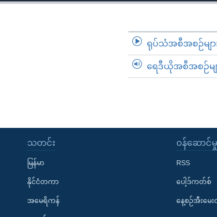
သုတပဒေသာ အင်္ဂလိပ်စာ
အ
ညွန်း
စာမျက်နှာ
သို့
ရုပ်သံအစီအစဉ်မျာ
ကျော်
ရေဒီယိုအစီအစဉ်မျ
ကြည့်
ရန်
ရှာဖွေ
ရန်
နေရာ
သို့
သတင်း
၀န်ဆောင်မှ
ကျော်
ရန်
မြန်မာ
RSS
နိုင်ငံတကာ
ပေါ့ဒ်ကတ်စ်
အမေရိကန်
နေ့စဉ်အီးမေ