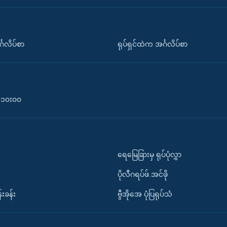
်္ဂလိပ်စာ
ရုပ်ရှင်ထဲက အင်္ဂလိပ်စာ
၀-၁၀း၀၀
ရေမြေခြားမှ ရုပ်ပုံလွှာ
ပိုလီဂရပ်ဖ်.အင်ဖို
်းခန်း
ဗွီအိုအေ ပုံပြရုပ်သံ