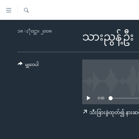
သုံး
ရ
ရှာဖွေ
လွယ်ကူ
မူလစာမျက်နှာ
၁၈ ႏိုဝင္ဘာ၊ ၂၀၀၈
ရ
သားညွန့်ဦး
စေ
မြန်မာ
လာ
သည့်
ဒ်
ကမ္ဘာ့သတင်းများ
Link
ဗွီဒီယို
နိုင်ငံတကာ
မျှဝေပါ
များ
သတင်းလွတ်လပ်ခွင့်
အမေရိကန်
ပင်မ
ရပ်ဝန်းတခု လမ်းတခု အလွန်
တရုတ်
အကြောင်းအရာ
အင်္ဂလိပ်စာလေ့လာမယ်
အစ္စရေး-ပါလက်စတိုင်း
သို့
0:00
အပတ်စဉ်ကဏ္ဍများ
အမေရိကန်သုံးအီဒီယံ
ကျော်
သီးခြားခွဲထုတ်၍ နားဆင
ကြည့်
ရေဒီယိုနှင့်ရုပ်သံ အချက်အလက်များ
မကြေးမုံရဲ့ အင်္ဂလိပ်စာ
ရေဒီယို
ရန်
ရေဒီယို/တီဗွီအစီအစဉ်
ရုပ်ရှင်ထဲက အင်္ဂလိပ်စာ
တီဗွီ
ပင်မ