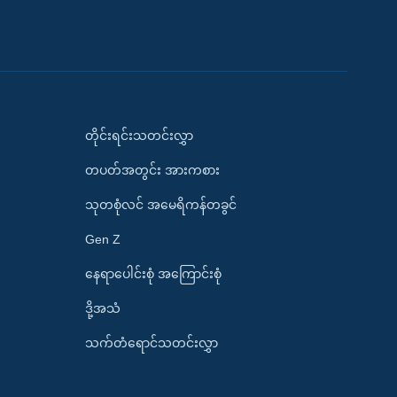
တိုင်းရင်းသတင်းလွှာ
တပတ်အတွင်း အားကစား
သုတစုံလင် အမေရိကန်တခွင်
Gen Z
နေရာပေါင်းစုံ အကြောင်းစုံ
ဒို့အသံ
သက်တံရောင်သတင်းလွှာ