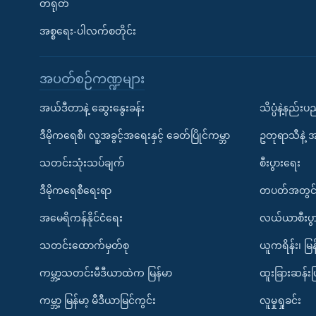
တရုတ်
အစ္စရေး-ပါလက်စတိုင်း
အပတ်စဉ်ကဏ္ဍများ
အယ်ဒီတာနဲ့ ဆွေးနွေးခန်း
သိပ္ပံနဲ့နည်း
ဒီမိုကရေစီ၊ လူ့အခွင့်အရေးနှင့် ခေတ်ပြိုင်ကမ္ဘာ
ဥတုရာသီနဲ့ 
သတင်းသုံးသပ်ချက်
စီးပွားရေး
ဒီမိုကရေစီရေးရာ
တပတ်အတွင်
အမေရိကန်နိုင်ငံရေး
လယ်ယာစီးပွ
သတင်းထောက်မှတ်စု
ယူကရိန်း၊ မြန
ကမ္ဘာ့သတင်းမီဒီယာထဲက မြန်မာ
ထူးခြားဆန်း
ကမ္ဘာ့ မြန်မာ့ မီဒီယာမြင်ကွင်း
လူမှုရှုခင်း