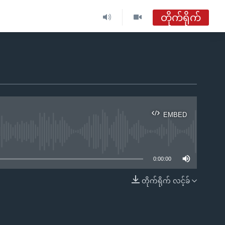
တိုက်ရိုက်
ဗွီအိုအေ မြန်မာနံနက်ခင်း
တိုက်ရိုက်ထုတ်လွှင့်မှု
အစီအစဉ်များ
EMBED
ဗွီအိုအေ မြန်မာနံနက်ခင်း
ble
ရေဒီယိုတိုက်ရိုက်နားဆင်ရန်
0:00:00
တိုက်ရိုက် လင့်ခ်
EMBED