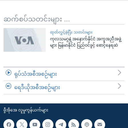
အ
သုတပဒေသာ အင်္ဂလိပ်စာ
ညွန်း
Learning English
စာမျက်နှာ
ဆက်စပ်သတင်းများ ...
သို့
ဗွီအိုအေ လူမှုကွန်ယက်များ
ကျော်
ထုတ်လွှင့်ခဲ့ပြီး သတင်းများ
ကုလသမဂ္ဂနဲ့ အနောက်နိုင်ငံ အကူအညီအဖွဲ့
ကြည့်
များ မြန်မာနိုင်ငံ ပြည်ဝင်ခွင့် စောင့်နေရဆဲ
ရန်
ဘာသာစကားများ
ရှာဖွေ
ရန်
နေရာ
ရုပ်သံအစီအစဉ်များ
သို့
ကျော်
ရေဒီယိုအစီအစဉ်များ
ရန်
ဗွီအိုအေ လူမှုကွန်ယက်များ