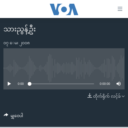
သုံး
ရ
လွယ်ကူ
သားညွန့်ဦး
မူလစာမျက်နှာ
စေ
မြန်မာ
၀၇ ေမ၊ ၂၀၀၈
သည့်
ကမ္ဘာ့သတင်းများ
Link
ဗွီဒီယို
နိုင်ငံတကာ
များ
သတင်းလွတ်လပ်ခွင့်
အမေရိကန်
No media source currently available
ပင်မ
ရပ်ဝန်းတခု လမ်းတခု အလွန်
တရုတ်
အကြောင်းအရာ
0:00
0:00:00
သို့
အင်္ဂလိပ်စာလေ့လာမယ်
အစ္စရေး-ပါလက်စတိုင်း
တိုက်ရိုက် လင့်ခ်
ကျော်
အပတ်စဉ်ကဏ္ဍများ
အမေရိကန်သုံးအီဒီယံ
ကြည့်
ရေဒီယိုနှင့်ရုပ်သံ အချက်အလက်များ
မကြေးမုံရဲ့ အင်္ဂလိပ်စာ
ရေဒီယို
ရန်
မျှဝေပါ
ပင်မ
ရေဒီယို/တီဗွီအစီအစဉ်
ရုပ်ရှင်ထဲက အင်္ဂလိပ်စာ
တီဗွီ