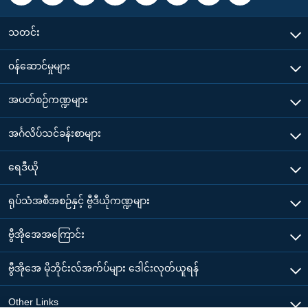
သတင်း
၀န်ဆောင်မှုများ
အပတ်စဉ်ကဏ္ဍများ
အင်္ဂလိပ်သင်ခန်းစာများ
ရေဒီယို
ရုပ်သံအစီအစဉ်နှင့် ဗွီဒီယိုကဏ္ဍများ
ဗွီအိုအေအကြောင်း
ဗွီအိုအေ မိုဘိုင်းလ်အက်ပ်များ ဒေါင်းလုတ်ယူရန်
Other Links