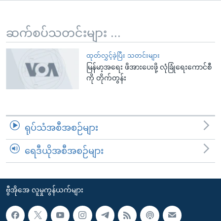
အ
သုတပဒေသာ အင်္ဂလိပ်စာ
ညွန်း
Learning English
စာမျက်နှာ
ဆက်စပ်သတင်းများ ...
သို့
ဗွီအိုအေ လူမှုကွန်ယက်များ
ကျော်
ထုတ်လွှင့်ခဲ့ပြီး သတင်းများ
မြန်မာ့အရေး ဖိအားပေးဖို့ လုံခြုံရေးကောင်စီ
ကြည့်
ကို တိုက်တွန်း
ရန်
ဘာသာစကားများ
ရှာဖွေ
ရန်
နေရာ
ရုပ်သံအစီအစဉ်များ
သို့
ကျော်
ရေဒီယိုအစီအစဉ်များ
ရန်
ဗွီအိုအေ လူမှုကွန်ယက်များ