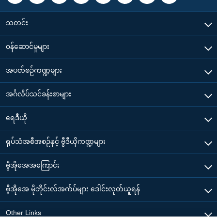
သတင်း
၀န်ဆောင်မှုများ
အပတ်စဉ်ကဏ္ဍများ
အင်္ဂလိပ်သင်ခန်းစာများ
ရေဒီယို
ရုပ်သံအစီအစဉ်နှင့် ဗွီဒီယိုကဏ္ဍများ
ဗွီအိုအေအကြောင်း
ဗွီအိုအေ မိုဘိုင်းလ်အက်ပ်များ ဒေါင်းလုတ်ယူရန်
Other Links