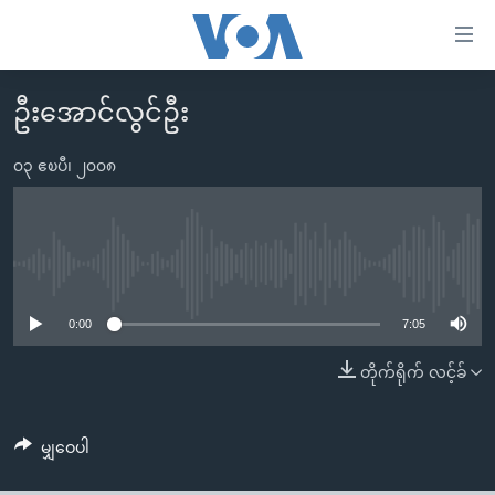
သုံး
ရ
လွယ်ကူ
ဦးအောင်လွင်ဦး
မူလစာမျက်နှာ
စေ
မြန်မာ
၀၃ ဧၿပီ၊ ၂၀၀၈
သည့်
ကမ္ဘာ့သတင်းများ
Link
ဗွီဒီယို
နိုင်ငံတကာ
များ
သတင်းလွတ်လပ်ခွင့်
အမေရိကန်
No media source currently available
ပင်မ
ရပ်ဝန်းတခု လမ်းတခု အလွန်
တရုတ်
အကြောင်းအရာ
0:00
7:05
သို့
အင်္ဂလိပ်စာလေ့လာမယ်
အစ္စရေး-ပါလက်စတိုင်း
တိုက်ရိုက် လင့်ခ်
ကျော်
အပတ်စဉ်ကဏ္ဍများ
အမေရိကန်သုံးအီဒီယံ
ကြည့်
ရေဒီယိုနှင့်ရုပ်သံ အချက်အလက်များ
မကြေးမုံရဲ့ အင်္ဂလိပ်စာ
ရေဒီယို
ရန်
မျှဝေပါ
ပင်မ
ရေဒီယို/တီဗွီအစီအစဉ်
ရုပ်ရှင်ထဲက အင်္ဂလိပ်စာ
တီဗွီ