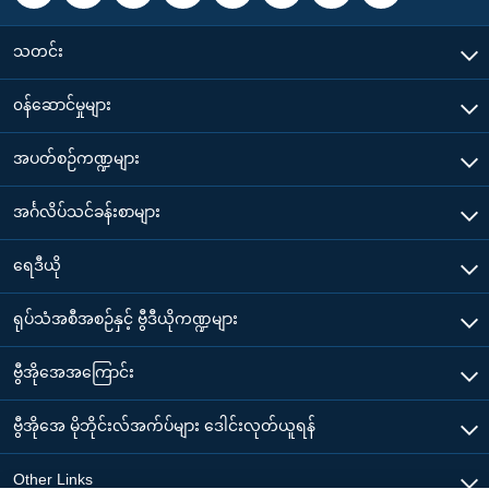
သတင်း
၀န်ဆောင်မှုများ
အပတ်စဉ်ကဏ္ဍများ
အင်္ဂလိပ်သင်ခန်းစာများ
ရေဒီယို
ရုပ်သံအစီအစဉ်နှင့် ဗွီဒီယိုကဏ္ဍများ
ဗွီအိုအေအကြောင်း
ဗွီအိုအေ မိုဘိုင်းလ်အက်ပ်များ ဒေါင်းလုတ်ယူရန်
Other Links