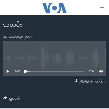
သုံး
ရ
လွယ်ကူ
သတင်း
မူလစာမျက်နှာ
စေ
မြန်မာ
၁၃ ၾသဂုတ္၊ ၂၀၀၈
သည့်
ကမ္ဘာ့သတင်းများ
Link
ဗွီဒီယို
နိုင်ငံတကာ
များ
သတင်းလွတ်လပ်ခွင့်
အမေရိကန်
No media source currently available
ပင်မ
ရပ်ဝန်းတခု လမ်းတခု အလွန်
တရုတ်
အကြောင်းအရာ
0:00
0:56
သို့
အင်္ဂလိပ်စာလေ့လာမယ်
အစ္စရေး-ပါလက်စတိုင်း
တိုက်ရိုက် လင့်ခ်
ကျော်
အပတ်စဉ်ကဏ္ဍများ
အမေရိကန်သုံးအီဒီယံ
ကြည့်
ရေဒီယိုနှင့်ရုပ်သံ အချက်အလက်များ
မကြေးမုံရဲ့ အင်္ဂလိပ်စာ
ရေဒီယို
ရန်
မျှဝေပါ
ပင်မ
ရေဒီယို/တီဗွီအစီအစဉ်
ရုပ်ရှင်ထဲက အင်္ဂလိပ်စာ
တီဗွီ