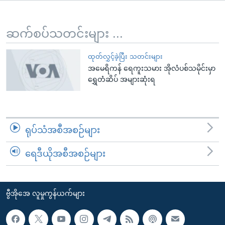
အ
သုတပဒေသာ အင်္ဂလိပ်စာ
ညွန်း
Learning English
စာမျက်နှာ
ဆက်စပ်သတင်းများ ...
သို့
ဗွီအိုအေ လူမှုကွန်ယက်များ
ကျော်
ထုတ်လွှင့်ခဲ့ပြီး သတင်းများ
အမေရိကန် ရေကူးသမား အိုလံပစ်သမိုင်းမှာ
ကြည့်
ရွှေတံဆိပ် အများဆုံးရ
ရန်
ဘာသာစကားများ
ရှာဖွေ
ရန်
နေရာ
ရုပ်သံအစီအစဉ်များ
သို့
ကျော်
ရေဒီယိုအစီအစဉ်များ
ရန်
ဗွီအိုအေ လူမှုကွန်ယက်များ