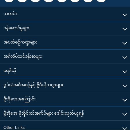
သတင်း
၀န်ဆောင်မှုများ
အပတ်စဉ်ကဏ္ဍများ
အင်္ဂလိပ်သင်ခန်းစာများ
ရေဒီယို
ရုပ်သံအစီအစဉ်နှင့် ဗွီဒီယိုကဏ္ဍများ
ဗွီအိုအေအကြောင်း
ဗွီအိုအေ မိုဘိုင်းလ်အက်ပ်များ ဒေါင်းလုတ်ယူရန်
Other Links