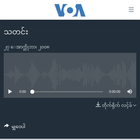
သုံး
ရ
လွယ်ကူ
သတင်း
မူလစာမျက်နှာ
စေ
မြန်မာ
၂၇ ေအာက္တိုဘာ၊ ၂၀၀၈
သည့်
ကမ္ဘာ့သတင်းများ
Link
ဗွီဒီယို
နိုင်ငံတကာ
များ
သတင်းလွတ်လပ်ခွင့်
အမေရိကန်
No media source currently available
ပင်မ
ရပ်ဝန်းတခု လမ်းတခု အလွန်
တရုတ်
အကြောင်းအရာ
0:00
0:00:00
သို့
အင်္ဂလိပ်စာလေ့လာမယ်
အစ္စရေး-ပါလက်စတိုင်း
တိုက်ရိုက် လင့်ခ်
ကျော်
အပတ်စဉ်ကဏ္ဍများ
အမေရိကန်သုံးအီဒီယံ
ကြည့်
ရေဒီယိုနှင့်ရုပ်သံ အချက်အလက်များ
မကြေးမုံရဲ့ အင်္ဂလိပ်စာ
ရေဒီယို
ရန်
မျှဝေပါ
ပင်မ
ရေဒီယို/တီဗွီအစီအစဉ်
ရုပ်ရှင်ထဲက အင်္ဂလိပ်စာ
တီဗွီ