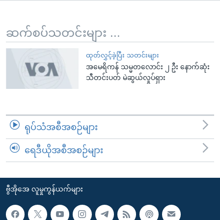
အ
သုတပဒေသာ အင်္ဂလိပ်စာ
ညွန်း
Learning English
စာမျက်နှာ
ဆက်စပ်သတင်းများ ...
သို့
ဗွီအိုအေ လူမှုကွန်ယက်များ
ကျော်
ထုတ်လွှင့်ခဲ့ပြီး သတင်းများ
အမေရိကန် သမ္မတလောင်း ၂ ဦး နောက်ဆုံး
ကြည့်
သီတင်းပတ် မဲဆွယ်လှုပ်ရှား
ရန်
ဘာသာစကားများ
ရှာဖွေ
ရန်
နေရာ
ရုပ်သံအစီအစဉ်များ
သို့
ကျော်
ရေဒီယိုအစီအစဉ်များ
ရန်
ဗွီအိုအေ လူမှုကွန်ယက်များ