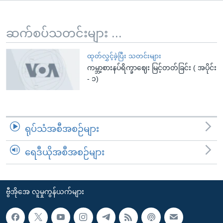
အ
သုတပဒေသာ အင်္ဂလိပ်စာ
ညွန်း
Learning English
စာမျက်နှာ
ဆက်စပ်သတင်းများ ...
သို့
ဗွီအိုအေ လူမှုကွန်ယက်များ
ကျော်
ထုတ်လွှင့်ခဲ့ပြီး သတင်းများ
ကမ္ဘာ့စားနပ်ရိက္ခာဈေး မြင့်တတ်ခြင်း ( အပိုင်း
ကြည့်
- ၁)
ရန်
ဘာသာစကားများ
ရှာဖွေ
ရန်
နေရာ
ရုပ်သံအစီအစဉ်များ
သို့
ကျော်
ရေဒီယိုအစီအစဉ်များ
ရန်
ဗွီအိုအေ လူမှုကွန်ယက်များ