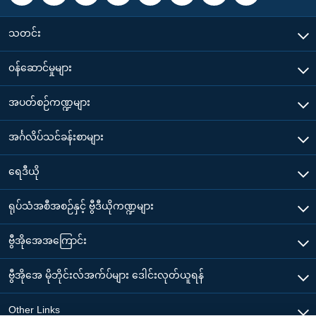
သတင်း
၀န်ဆောင်မှုများ
အပတ်စဉ်ကဏ္ဍများ
အင်္ဂလိပ်သင်ခန်းစာများ
ရေဒီယို
ရုပ်သံအစီအစဉ်နှင့် ဗွီဒီယိုကဏ္ဍများ
ဗွီအိုအေအကြောင်း
ဗွီအိုအေ မိုဘိုင်းလ်အက်ပ်များ ဒေါင်းလုတ်ယူရန်
Other Links