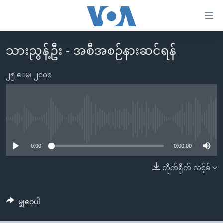
သုံး
ရ
လွယ်ကူ
သားညွန့်ဦး - အစီအစဉ်နားဆင်ရန်
မူလစာမျက်နှာ
စေ
မြန်မာ
၂၅ ေမ၊ ၂၀၀၈
သည့်
ကမ္ဘာ့သတင်းများ
Link
ဗွီဒီယို
နိုင်ငံတကာ
များ
သတင်းလွတ်လပ်ခွင့်
အမေရိကန်
No media source currently available
ပင်မ
ရပ်ဝန်းတခု လမ်းတခု အလွန်
တရုတ်
အကြောင်းအရာ
0:00
0:00:00
သို့
အင်္ဂလိပ်စာလေ့လာမယ်
အစ္စရေး-ပါလက်စတိုင်း
တိုက်ရိုက် လင့်ခ်
ကျော်
အပတ်စဉ်ကဏ္ဍများ
အမေရိကန်သုံးအီဒီယံ
ကြည့်
ရေဒီယိုနှင့်ရုပ်သံ အချက်အလက်များ
မကြေးမုံရဲ့ အင်္ဂလိပ်စာ
ရေဒီယို
ရန်
မျှဝေပါ
ပင်မ
ရေဒီယို/တီဗွီအစီအစဉ်
ရုပ်ရှင်ထဲက အင်္ဂလိပ်စာ
တီဗွီ