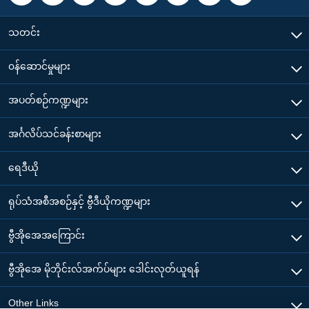
သတင်း
၀န်ဆောင်မှုများ
အပတ်စဉ်ကဏ္ဍများ
အင်္ဂလိပ်သင်ခန်းစာများ
ရေဒီယို
ရုပ်သံအစီအစဉ်နှင့် ဗွီဒီယိုကဏ္ဍများ
ဗွီအိုအေအကြောင်း
ဗွီအိုအေ မိုဘိုင်းလ်အက်ပ်များ ဒေါင်းလုတ်ယူရန်
Other Links