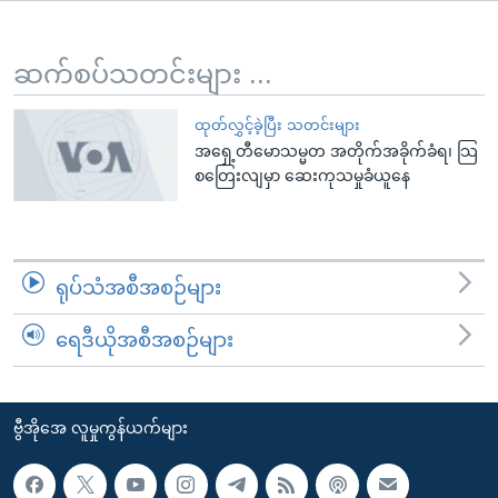
အ
သုတပဒေသာ အင်္ဂလိပ်စာ
ညွန်း
Learning English
စာမျက်နှာ
ဆက်စပ်သတင်းများ ...
သို့
ဗွီအိုအေ လူမှုကွန်ယက်များ
ကျော်
ထုတ်လွှင့်ခဲ့ပြီး သတင်းများ
အရှေ့တီမောသမ္မတ အတိုက်အခိုက်ခံရ၊ သြ
ကြည့်
စတြေးလျမှာ ဆေးကုသမှုခံယူနေ
ရန်
ဘာသာစကားများ
ရှာဖွေ
ရန်
နေရာ
ရုပ်သံအစီအစဉ်များ
သို့
ကျော်
ရေဒီယိုအစီအစဉ်များ
ရန်
ဗွီအိုအေ လူမှုကွန်ယက်များ