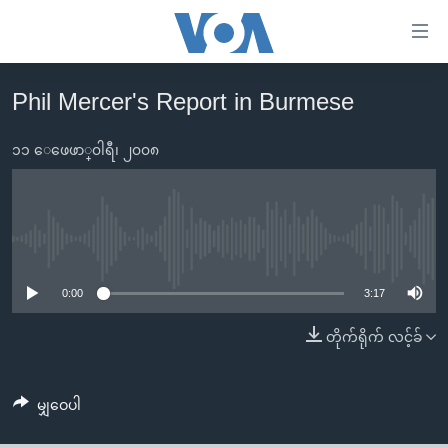
သုံး
ရ
လွယ်ကူ
Phil Mercer's Report in Burmese
မူလစာမျက်နှာ
စေ
မြန်မာ
၁၁ ေဖေဖာ္၀ါရီ၊ ၂၀၀၈
သည့်
ကမ္ဘာ့သတင်းများ
Link
ဗွီဒီယို
နိုင်ငံတကာ
များ
သတင်းလွတ်လပ်ခွင့်
အမေရိကန်
No media source currently available
ပင်မ
ရပ်ဝန်းတခု လမ်းတခု အလွန်
တရုတ်
အကြောင်းအရာ
0:00
3:17
သို့
အင်္ဂလိပ်စာလေ့လာမယ်
အစ္စရေး-ပါလက်စတိုင်း
တိုက်ရိုက် လင့်ခ်
ကျော်
အပတ်စဉ်ကဏ္ဍများ
အမေရိကန်သုံးအီဒီယံ
ကြည့်
ရေဒီယိုနှင့်ရုပ်သံ အချက်အလက်များ
မကြေးမုံရဲ့ အင်္ဂလိပ်စာ
ရေဒီယို
ရန်
မျှဝေပါ
ပင်မ
ရေဒီယို/တီဗွီအစီအစဉ်
ရုပ်ရှင်ထဲက အင်္ဂလိပ်စာ
တီဗွီ