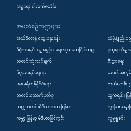
အစ္စရေး-ပါလက်စတိုင်း
အပတ်စဉ်ကဏ္ဍများ
အယ်ဒီတာနဲ့ ဆွေးနွေးခန်း
သိပ္ပံနဲ့နည်း
ဒီမိုကရေစီ၊ လူ့အခွင့်အရေးနှင့် ခေတ်ပြိုင်ကမ္ဘာ
ဥတုရာသီနဲ့ 
သတင်းသုံးသပ်ချက်
စီးပွားရေး
ဒီမိုကရေစီရေးရာ
တပတ်အတွင်
အမေရိကန်နိုင်ငံရေး
လယ်ယာစီးပွ
သတင်းထောက်မှတ်စု
ယူကရိန်း၊ မြန
ကမ္ဘာ့သတင်းမီဒီယာထဲက မြန်မာ
ထူးခြားဆန်း
ကမ္ဘာ့ မြန်မာ့ မီဒီယာမြင်ကွင်း
လူမှုရှုခင်း