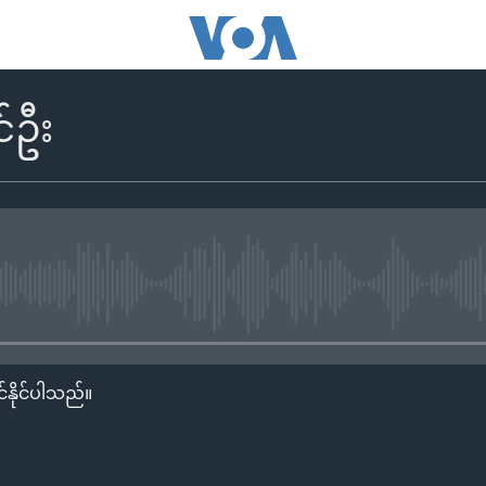
်ဦး
No media source currently availa
်နိုင်ပါသည်။