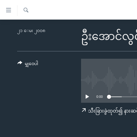
သုံး
ရ
ရှာဖွေ
လွယ်ကူ
မူလစာမျက်နှာ
၂၁ ေမ၊ ၂၀၀၈
ရ
ဦးအောင်လွင
စေ
မြန်မာ
လာ
သည့်
ဒ်
ကမ္ဘာ့သတင်းများ
Link
ဗွီဒီယို
နိုင်ငံတကာ
မျှဝေပါ
များ
သတင်းလွတ်လပ်ခွင့်
အမေရိကန်
ပင်မ
ရပ်ဝန်းတခု လမ်းတခု အလွန်
တရုတ်
အကြောင်းအရာ
အင်္ဂလိပ်စာလေ့လာမယ်
အစ္စရေး-ပါလက်စတိုင်း
သို့
0:00
အပတ်စဉ်ကဏ္ဍများ
အမေရိကန်သုံးအီဒီယံ
ကျော်
သီးခြားခွဲထုတ်၍ နားဆင
ကြည့်
ရေဒီယိုနှင့်ရုပ်သံ အချက်အလက်များ
မကြေးမုံရဲ့ အင်္ဂလိပ်စာ
ရေဒီယို
ရန်
ရေဒီယို/တီဗွီအစီအစဉ်
ရုပ်ရှင်ထဲက အင်္ဂလိပ်စာ
တီဗွီ
ပင်မ