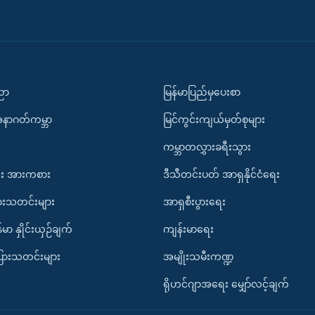
ပညာ
မြန်မာပြည်မှပေးစာ
အနာဂတ်ကမ္ဘာ
မြင်ကွင်းကျယ်မှတ်စုများ
ကမ္ဘာတလွှားခရီးသွား
း အားကစား
ဒီသီတင်းပတ် အာရှနိုင်ငံရေး
ားသတင်းများ
အာရှစီးပွားရေး
်မာ နှိုင်းယှဉ်ချက်
ကျန်းမာရေး
ပြားသတင်းများ
အမျိုးသမီးကဏ္ဍ
ရိုဟင်ဂျာအရေး မျှော်လင့်ချက်