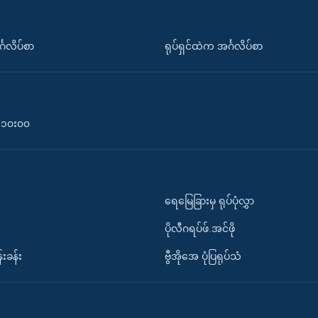
်္ဂလိပ်စာ
ရုပ်ရှင်ထဲက အင်္ဂလိပ်စာ
၀-၁၀း၀၀
ရေမြေခြားမှ ရုပ်ပုံလွှာ
ပိုလီဂရပ်ဖ်.အင်ဖို
်းခန်း
ဗွီအိုအေ ပုံပြရုပ်သံ