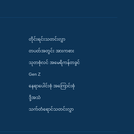
တိုင်းရင်းသတင်းလွှာ
တပတ်အတွင်း အားကစား
သုတစုံလင် အမေရိကန်တခွင်
Gen Z
နေရာပေါင်းစုံ အကြောင်းစုံ
ဒို့အသံ
သက်တံရောင်သတင်းလွှာ