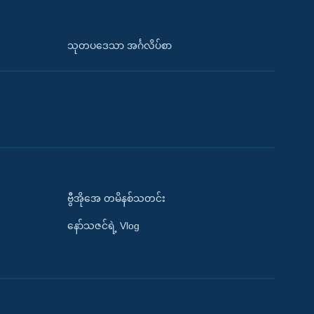
သုတပဒေသာ အင်္ဂလိပ်စာ
ဗွီအိုအေ တမိနစ်သတင်း
နော်သဇင်ရဲ့ Vlog