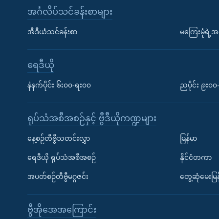
အင်္ဂလိပ်သင်ခန်းစာများ
အီဒီယံသင်ခန်းစာ
မကြေးမုံရဲ့အင
ရေဒီယို
နံနက်ပိုင်း ၆း၀၀-ရး၀၀
ညပိုင်း ၉း၀
ရုပ်သံအစီအစဉ်နှင့် ဗွီဒီယိုကဏ္ဍများ
နေ့စဉ်တီဗွီသတင်းလွှာ
မြန်မာ
ရေဒီယို ရုပ်သံအစီအစဉ်
နိုင်ငံတကာ
အပတ်စဉ်တီဗွီမဂ္ဂဇင်း
တွေ့ဆုံမေးမြန
ဗွီအိုအေအကြောင်း