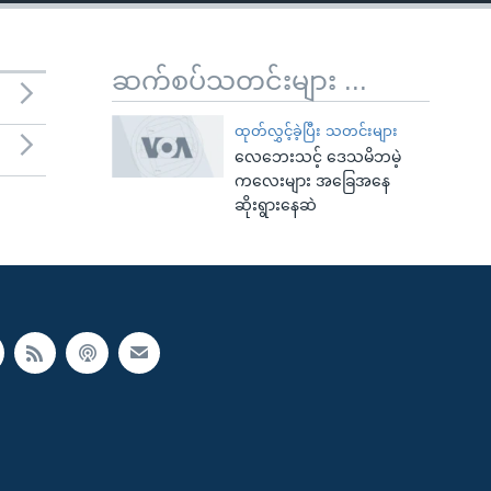
ဆက်စပ်သတင်းများ ...
ထုတ်လွှင့်ခဲ့ပြီး သတင်းများ
လေဘေးသင့် ဒေသမိဘမဲ့
ကလေးများ အခြေအနေ
ဆိုးရွားနေဆဲ