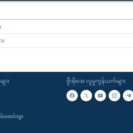
း
ား
ုများ
ဗွီအိုအေ လူမှုကွန်ယက်များ
းလ်သတင်းလွှာ