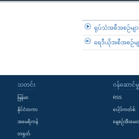
သုတပဒေသာ အင်္ဂလိပ်စာ
အ
ညွန်း
စာမျက်နှာ
သို့
ရုပ်သံအစီအစဉ်မျာ
ကျော်
ရေဒီယိုအစီအစဉ်မျ
ကြည့်
ရန်
ရှာဖွေ
ရန်
နေရာ
သတင်း
၀န်ဆောင်မှ
သို့
ကျော်
မြန်မာ
RSS
ရန်
နိုင်ငံတကာ
ပေါ့ဒ်ကတ်စ်
အမေရိကန်
နေ့စဉ်အီးမေ
တရုတ်