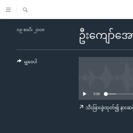
သုံး
ရ
ရှာဖွေ
လွယ်ကူ
မူလစာမျက်နှာ
၀၉ ဧၿပီ၊ ၂၀၀၈
ရ
ဦးကျော်အော
စေ
မြန်မာ
လာ
သည့်
ဒ်
ကမ္ဘာ့သတင်းများ
Link
ဗွီဒီယို
နိုင်ငံတကာ
မျှဝေပါ
များ
သတင်းလွတ်လပ်ခွင့်
အမေရိကန်
ပင်မ
ရပ်ဝန်းတခု လမ်းတခု အလွန်
တရုတ်
အကြောင်းအရာ
အင်္ဂလိပ်စာလေ့လာမယ်
အစ္စရေး-ပါလက်စတိုင်း
သို့
0:00
အပတ်စဉ်ကဏ္ဍများ
အမေရိကန်သုံးအီဒီယံ
ကျော်
သီးခြားခွဲထုတ်၍ နားဆင
ကြည့်
ရေဒီယိုနှင့်ရုပ်သံ အချက်အလက်များ
မကြေးမုံရဲ့ အင်္ဂလိပ်စာ
ရေဒီယို
ရန်
ရေဒီယို/တီဗွီအစီအစဉ်
ရုပ်ရှင်ထဲက အင်္ဂလိပ်စာ
တီဗွီ
ပင်မ