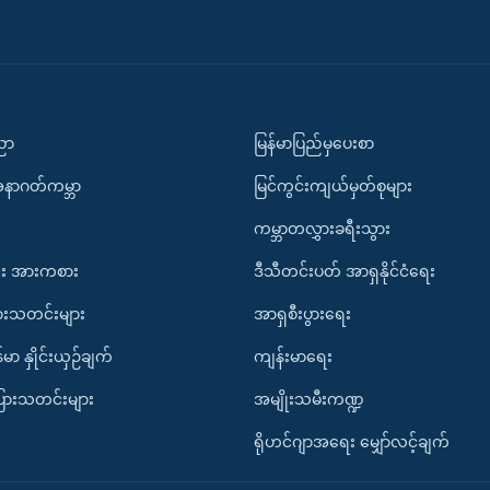
ပညာ
မြန်မာပြည်မှပေးစာ
အနာဂတ်ကမ္ဘာ
မြင်ကွင်းကျယ်မှတ်စုများ
ကမ္ဘာတလွှားခရီးသွား
း အားကစား
ဒီသီတင်းပတ် အာရှနိုင်ငံရေး
ားသတင်းများ
အာရှစီးပွားရေး
်မာ နှိုင်းယှဉ်ချက်
ကျန်းမာရေး
ပြားသတင်းများ
အမျိုးသမီးကဏ္ဍ
ရိုဟင်ဂျာအရေး မျှော်လင့်ချက်