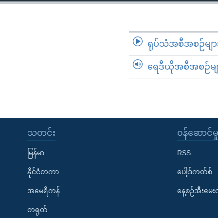
သုတပဒေသာ အင်္ဂလိပ်စာ
အ
ညွန်း
စာမျက်နှာ
သို့
ရုပ်သံအစီအစဉ်မျာ
ကျော်
ရေဒီယိုအစီအစဉ်မျ
ကြည့်
ရန်
ရှာဖွေ
ရန်
နေရာ
သတင်း
၀န်ဆောင်မှ
သို့
ကျော်
မြန်မာ
RSS
ရန်
နိုင်ငံတကာ
ပေါ့ဒ်ကတ်စ်
အမေရိကန်
နေ့စဉ်အီးမေ
တရုတ်