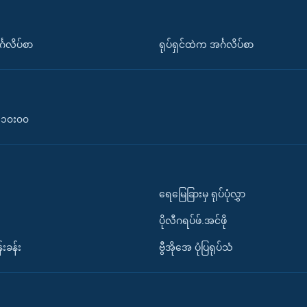
်္ဂလိပ်စာ
ရုပ်ရှင်ထဲက အင်္ဂလိပ်စာ
၀-၁၀း၀၀
ရေမြေခြားမှ ရုပ်ပုံလွှာ
ပိုလီဂရပ်ဖ်.အင်ဖို
်းခန်း
ဗွီအိုအေ ပုံပြရုပ်သံ