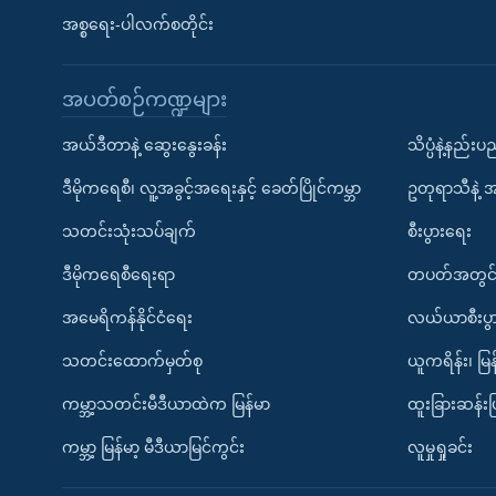
အစ္စရေး-ပါလက်စတိုင်း
အပတ်စဉ်ကဏ္ဍများ
အယ်ဒီတာနဲ့ ဆွေးနွေးခန်း
သိပ္ပံနဲ့နည်း
ဒီမိုကရေစီ၊ လူ့အခွင့်အရေးနှင့် ခေတ်ပြိုင်ကမ္ဘာ
ဥတုရာသီနဲ့ 
သတင်းသုံးသပ်ချက်
စီးပွားရေး
ဒီမိုကရေစီရေးရာ
တပတ်အတွင်
အမေရိကန်နိုင်ငံရေး
လယ်ယာစီးပွ
သတင်းထောက်မှတ်စု
ယူကရိန်း၊ မြန
ကမ္ဘာ့သတင်းမီဒီယာထဲက မြန်မာ
ထူးခြားဆန်း
ကမ္ဘာ့ မြန်မာ့ မီဒီယာမြင်ကွင်း
လူမှုရှုခင်း