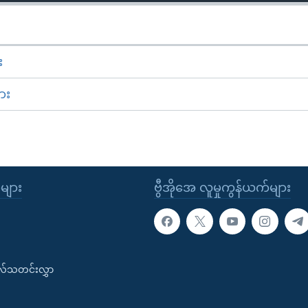
း
ား
ုများ
ဗွီအိုအေ လူမှုကွန်ယက်များ
းလ်သတင်းလွှာ