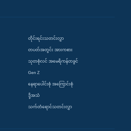
တိုင်းရင်းသတင်းလွှာ
တပတ်အတွင်း အားကစား
သုတစုံလင် အမေရိကန်တခွင်
Gen Z
နေရာပေါင်းစုံ အကြောင်းစုံ
ဒို့အသံ
သက်တံရောင်သတင်းလွှာ