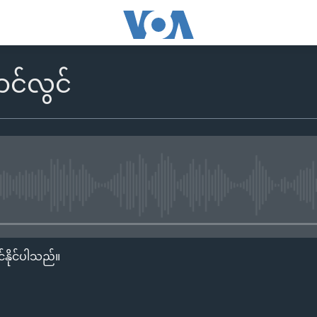
င်လွင်
No media source currently availa
်နိုင်ပါသည်။