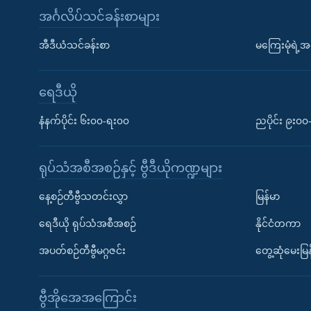
အင်္ဂလိပ်သင်ခန်းစာများ
အီဒီယံသင်ခန်းစာ
မကြေးမုံရဲ့အင
ရေဒီယို
နံနက်ပိုင်း ၆း၀၀-ရး၀၀
ညပိုင်း ၉း၀
ရုပ်သံအစီအစဉ်နှင့် ဗွီဒီယိုကဏ္ဍများ
နေ့စဉ်တီဗွီသတင်းလွှာ
မြန်မာ
ရေဒီယို ရုပ်သံအစီအစဉ်
နိုင်ငံတကာ
အပတ်စဉ်တီဗွီမဂ္ဂဇင်း
တွေ့ဆုံမေးမြန
ဗွီအိုအေအကြောင်း