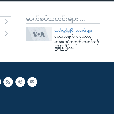
ဆက်စပ်သတင်းများ ...
ထုတ်လွှင့်ခဲ့ပြီး သတင်းများ
မေလ၁၀ရက်ကျင်းပမယ့်
ဆန္ဒခံယူပွဲအတွက် အဆင်သင့်
ဖြစ်ကြပြီလား