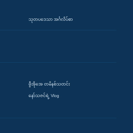
သုတပဒေသာ အင်္ဂလိပ်စာ
ဗွီအိုအေ တမိနစ်သတင်း
နော်သဇင်ရဲ့ Vlog