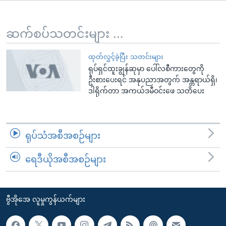
အ
သုတပဒေသာ အင်္ဂလိပ်စာ
ညွန်း
Learning English
စာမျက်နှာ
ဆက်စပ်သတင်းများ ...
သို့
ဗွီအိုအေ လူမှုကွန်ယက်များ
ကျော်
ထုတ်လွှင့်ခဲ့ပြီး သတင်းများ
ရုပ်ရှင်ထူးချွန်ဆုမှာ ပေါ်လစီကားတွေကို
ကြည့်
ဦးစားပေးရင် အနုပညာအတွက် အန္တရာယ်ရှိ၊
ရန်
ဒါရိုက်တာ အကယ်ဒမီဝင်းဖေ သတိပေး
ဘာသာစကားများ
ရှာဖွေ
ရန်
နေရာ
ရုပ်သံအစီအစဉ်များ
သို့
ကျော်
ရေဒီယိုအစီအစဉ်များ
ရန်
ဗွီအိုအေ လူမှုကွန်ယက်များ