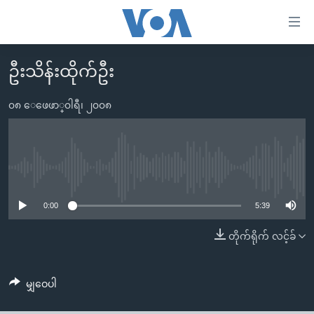
သုံး
ရ
လွယ်ကူ
ဦးသိန်းထိုက်ဦး
မူလစာမျက်နှာ
စေ
မြန်မာ
၀၈ ေဖေဖာ္၀ါရီ၊ ၂၀၀၈
သည့်
ကမ္ဘာ့သတင်းများ
Link
ဗွီဒီယို
နိုင်ငံတကာ
များ
သတင်းလွတ်လပ်ခွင့်
အမေရိကန်
No media source currently available
ပင်မ
ရပ်ဝန်းတခု လမ်းတခု အလွန်
တရုတ်
အကြောင်းအရာ
0:00
5:39
သို့
အင်္ဂလိပ်စာလေ့လာမယ်
အစ္စရေး-ပါလက်စတိုင်း
တိုက်ရိုက် လင့်ခ်
ကျော်
အပတ်စဉ်ကဏ္ဍများ
အမေရိကန်သုံးအီဒီယံ
ကြည့်
ရေဒီယိုနှင့်ရုပ်သံ အချက်အလက်များ
မကြေးမုံရဲ့ အင်္ဂလိပ်စာ
ရေဒီယို
ရန်
မျှဝေပါ
ပင်မ
ရေဒီယို/တီဗွီအစီအစဉ်
ရုပ်ရှင်ထဲက အင်္ဂလိပ်စာ
တီဗွီ