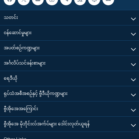
သတင်း
၀န်ဆောင်မှုများ
အပတ်စဉ်ကဏ္ဍများ
အင်္ဂလိပ်သင်ခန်းစာများ
ရေဒီယို
ရုပ်သံအစီအစဉ်နှင့် ဗွီဒီယိုကဏ္ဍများ
ဗွီအိုအေအကြောင်း
ဗွီအိုအေ မိုဘိုင်းလ်အက်ပ်များ ဒေါင်းလုတ်ယူရန်