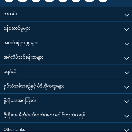
သတင်း
၀န်ဆောင်မှုများ
အပတ်စဉ်ကဏ္ဍများ
အင်္ဂလိပ်သင်ခန်းစာများ
ရေဒီယို
ရုပ်သံအစီအစဉ်နှင့် ဗွီဒီယိုကဏ္ဍများ
ဗွီအိုအေအကြောင်း
ဗွီအိုအေ မိုဘိုင်းလ်အက်ပ်များ ဒေါင်းလုတ်ယူရန်
Other Links