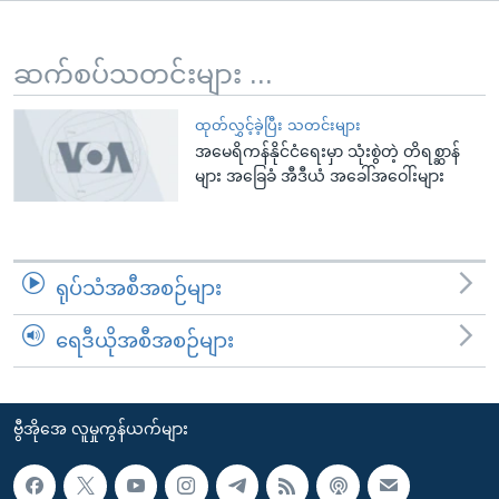
အ
သုတပဒေသာ အင်္ဂလိပ်စာ
ညွန်း
Learning English
စာမျက်နှာ
ဆက်စပ်သတင်းများ ...
သို့
ဗွီအိုအေ လူမှုကွန်ယက်များ
ကျော်
ထုတ်လွှင့်ခဲ့ပြီး သတင်းများ
အမေရိကန်နိုင်ငံရေးမှာ သုံးစွဲတဲ့ တိရစ္ဆာန်
ကြည့်
များ အခြေခံ အီဒီယံ အခေါ်အဝေါ်းများ
ရန်
ဘာသာစကားများ
ရှာဖွေ
ရန်
နေရာ
ရုပ်သံအစီအစဉ်များ
သို့
ကျော်
ရေဒီယိုအစီအစဉ်များ
ရန်
ဗွီအိုအေ လူမှုကွန်ယက်များ