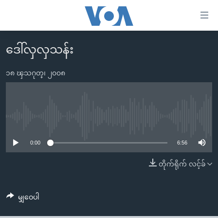
သုံး
ရ
လွယ်ကူ
ဒေါ်လှလှသန်း
မူလစာမျက်နှာ
စေ
မြန်မာ
၁၈ ၾသဂုတ္၊ ၂၀၀၈
သည့်
ကမ္ဘာ့သတင်းများ
Link
ဗွီဒီယို
နိုင်ငံတကာ
များ
သတင်းလွတ်လပ်ခွင့်
အမေရိကန်
No media source currently available
ပင်မ
ရပ်ဝန်းတခု လမ်းတခု အလွန်
တရုတ်
အကြောင်းအရာ
0:00
6:56
သို့
အင်္ဂလိပ်စာလေ့လာမယ်
အစ္စရေး-ပါလက်စတိုင်း
တိုက်ရိုက် လင့်ခ်
ကျော်
အပတ်စဉ်ကဏ္ဍများ
အမေရိကန်သုံးအီဒီယံ
ကြည့်
ရေဒီယိုနှင့်ရုပ်သံ အချက်အလက်များ
မကြေးမုံရဲ့ အင်္ဂလိပ်စာ
ရေဒီယို
ရန်
မျှဝေပါ
ပင်မ
ရေဒီယို/တီဗွီအစီအစဉ်
ရုပ်ရှင်ထဲက အင်္ဂလိပ်စာ
တီဗွီ