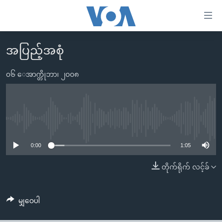
သုံး
ရ
လွယ်ကူ
အပြည့်အစုံ
မူလစာမျက်နှာ
စေ
မြန်မာ
၀၆ ေအာက္တိုဘာ၊ ၂၀၀၈
သည့်
ကမ္ဘာ့သတင်းများ
Link
ဗွီဒီယို
နိုင်ငံတကာ
များ
သတင်းလွတ်လပ်ခွင့်
အမေရိကန်
No media source currently available
ပင်မ
ရပ်ဝန်းတခု လမ်းတခု အလွန်
တရုတ်
အကြောင်းအရာ
0:00
1:05
သို့
အင်္ဂလိပ်စာလေ့လာမယ်
အစ္စရေး-ပါလက်စတိုင်း
တိုက်ရိုက် လင့်ခ်
ကျော်
အပတ်စဉ်ကဏ္ဍများ
အမေရိကန်သုံးအီဒီယံ
ကြည့်
ရေဒီယိုနှင့်ရုပ်သံ အချက်အလက်များ
မကြေးမုံရဲ့ အင်္ဂလိပ်စာ
ရေဒီယို
ရန်
မျှဝေပါ
ပင်မ
ရေဒီယို/တီဗွီအစီအစဉ်
ရုပ်ရှင်ထဲက အင်္ဂလိပ်စာ
တီဗွီ