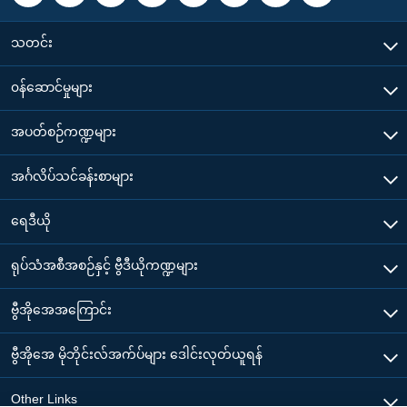
သတင်း
၀န်ဆောင်မှုများ
အပတ်စဉ်ကဏ္ဍများ
အင်္ဂလိပ်သင်ခန်းစာများ
ရေဒီယို
ရုပ်သံအစီအစဉ်နှင့် ဗွီဒီယိုကဏ္ဍများ
ဗွီအိုအေအကြောင်း
ဗွီအိုအေ မိုဘိုင်းလ်အက်ပ်များ ဒေါင်းလုတ်ယူရန်
Other Links