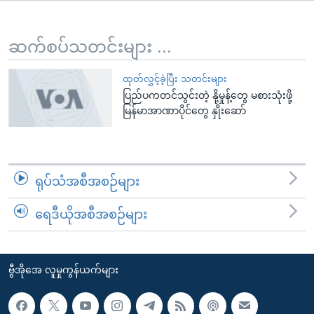
အ
သုတပဒေသာ အင်္ဂလိပ်စာ
ညွန်း
Learning English
စာမျက်နှာ
ဆက်စပ်သတင်းများ ...
သို့
ဗွီအိုအေ လူမှုကွန်ယက်များ
ကျော်
ထုတ်လွှင့်ခဲ့ပြီး သတင်းများ
ပြည်ပကတင်သွင်းတဲ့ နို့မှုန့်တွေ မစားသုံးဖို့
ကြည့်
မြန်မာအာဏာပိုင်တွေ နှိုးဆော်
ရန်
ဘာသာစကားများ
ရှာဖွေ
ရန်
နေရာ
ရုပ်သံအစီအစဉ်များ
သို့
ကျော်
ရေဒီယိုအစီအစဉ်များ
ရန်
ဗွီအိုအေ လူမှုကွန်ယက်များ