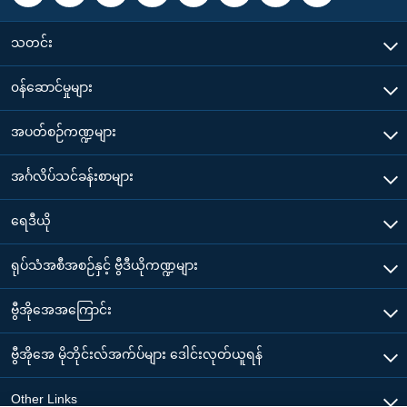
သတင်း
၀န်ဆောင်မှုများ
အပတ်စဉ်ကဏ္ဍများ
အင်္ဂလိပ်သင်ခန်းစာများ
ရေဒီယို
ရုပ်သံအစီအစဉ်နှင့် ဗွီဒီယိုကဏ္ဍများ
ဗွီအိုအေအကြောင်း
ဗွီအိုအေ မိုဘိုင်းလ်အက်ပ်များ ဒေါင်းလုတ်ယူရန်
Other Links