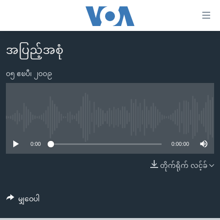
သုံး
ရ
လွယ်ကူ
အပြည့်အစုံ
မူလစာမျက်နှာ
စေ
မြန်မာ
၀၅ ဧၿပီ၊ ၂၀၀၉
သည့်
ကမ္ဘာ့သတင်းများ
Link
ဗွီဒီယို
နိုင်ငံတကာ
များ
သတင်းလွတ်လပ်ခွင့်
အမေရိကန်
No media source currently available
ပင်မ
ရပ်ဝန်းတခု လမ်းတခု အလွန်
တရုတ်
အကြောင်းအရာ
0:00
0:00:00
သို့
အင်္ဂလိပ်စာလေ့လာမယ်
အစ္စရေး-ပါလက်စတိုင်း
တိုက်ရိုက် လင့်ခ်
ကျော်
အပတ်စဉ်ကဏ္ဍများ
အမေရိကန်သုံးအီဒီယံ
ကြည့်
ရေဒီယိုနှင့်ရုပ်သံ အချက်အလက်များ
မကြေးမုံရဲ့ အင်္ဂလိပ်စာ
ရေဒီယို
ရန်
မျှဝေပါ
ပင်မ
ရေဒီယို/တီဗွီအစီအစဉ်
ရုပ်ရှင်ထဲက အင်္ဂလိပ်စာ
တီဗွီ