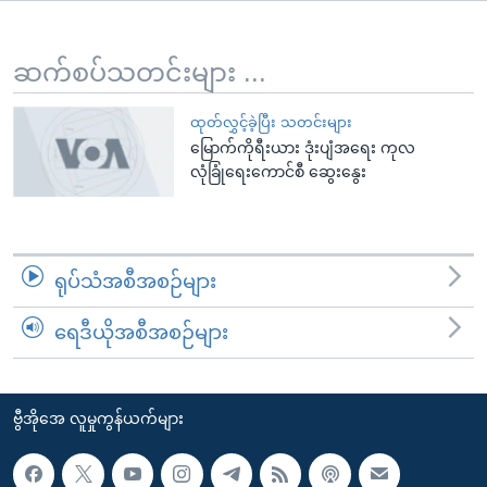
အ
သုတပဒေသာ အင်္ဂလိပ်စာ
ညွန်း
Learning English
စာမျက်နှာ
ဆက်စပ်သတင်းများ ...
သို့
ဗွီအိုအေ လူမှုကွန်ယက်များ
ကျော်
ထုတ်လွှင့်ခဲ့ပြီး သတင်းများ
မြောက်ကိုရီးယား ဒုံးပျံအရေး ကုလ
ကြည့်
လုံခြုံရေးကောင်စီ ဆွေးနွေး
ရန်
ဘာသာစကားများ
ရှာဖွေ
ရန်
နေရာ
ရုပ်သံအစီအစဉ်များ
သို့
ကျော်
ရေဒီယိုအစီအစဉ်များ
ရန်
ဗွီအိုအေ လူမှုကွန်ယက်များ