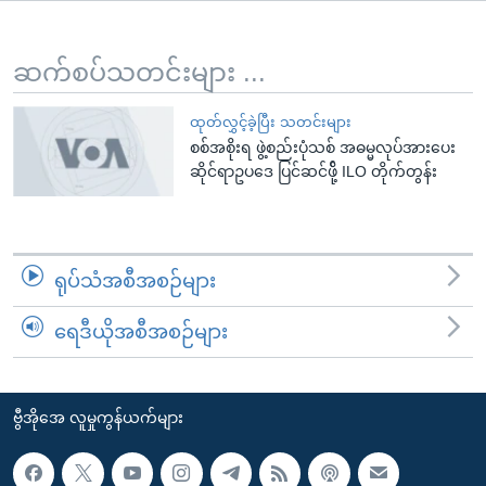
အ
သုတပဒေသာ အင်္ဂလိပ်စာ
ညွန်း
Learning English
စာမျက်နှာ
ဆက်စပ်သတင်းများ ...
သို့
ဗွီအိုအေ လူမှုကွန်ယက်များ
ကျော်
ထုတ်လွှင့်ခဲ့ပြီး သတင်းများ
စစ်အစိုးရ ဖွဲ့စည်းပုံသစ် အဓမ္မလုပ်အားပေး
ကြည့်
ဆိုင်ရာဥပဒေ ပြင်ဆင်ဖို့် ILO တိုက်တွန်း
ရန်
ဘာသာစကားများ
ရှာဖွေ
ရန်
နေရာ
ရုပ်သံအစီအစဉ်များ
သို့
ကျော်
ရေဒီယိုအစီအစဉ်များ
ရန်
ဗွီအိုအေ လူမှုကွန်ယက်များ