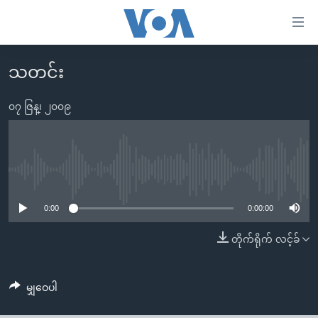
သုံး
ရ
လွယ်ကူ
သတင်း
မူလစာမျက်နှာ
စေ
မြန်မာ
၀၇ ဇြန္၊ ၂၀၀၉
သည့်
ကမ္ဘာ့သတင်းများ
Link
ဗွီဒီယို
နိုင်ငံတကာ
များ
သတင်းလွတ်လပ်ခွင့်
အမေရိကန်
No media source currently available
ပင်မ
ရပ်ဝန်းတခု လမ်းတခု အလွန်
တရုတ်
အကြောင်းအရာ
0:00
0:00:00
သို့
အင်္ဂလိပ်စာလေ့လာမယ်
အစ္စရေး-ပါလက်စတိုင်း
တိုက်ရိုက် လင့်ခ်
ကျော်
အပတ်စဉ်ကဏ္ဍများ
အမေရိကန်သုံးအီဒီယံ
ကြည့်
ရေဒီယိုနှင့်ရုပ်သံ အချက်အလက်များ
မကြေးမုံရဲ့ အင်္ဂလိပ်စာ
ရေဒီယို
ရန်
မျှဝေပါ
ပင်မ
ရေဒီယို/တီဗွီအစီအစဉ်
ရုပ်ရှင်ထဲက အင်္ဂလိပ်စာ
တီဗွီ