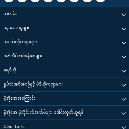
သတင်း
၀န်ဆောင်မှုများ
အပတ်စဉ်ကဏ္ဍများ
အင်္ဂလိပ်သင်ခန်းစာများ
ရေဒီယို
ရုပ်သံအစီအစဉ်နှင့် ဗွီဒီယိုကဏ္ဍများ
ဗွီအိုအေအကြောင်း
ဗွီအိုအေ မိုဘိုင်းလ်အက်ပ်များ ဒေါင်းလုတ်ယူရန်
Other Links