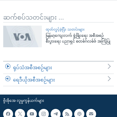
အ
သုတပဒေသာ အင်္ဂလိပ်စာ
ညွန်း
Learning English
စာမျက်နှာ
ဆက်စပ်သတင်းများ ...
သို့
ဗွီအိုအေ လူမှုကွန်ယက်များ
ကျော်
ထုတ်လွှင့်ခဲ့ပြီး သတင်းများ
မြန်မာ့ကျေးလက် ဖွံ့ဖြိုးရေး အစီအစဉ်
ကြည့်
စီးပွားရေး ပညာရှင် စတစ်ဂ်လစ်ဇ် အကြံပြု
ရန်
ဘာသာစကားများ
ရှာဖွေ
ရန်
နေရာ
ရုပ်သံအစီအစဉ်များ
သို့
ကျော်
ရေဒီယိုအစီအစဉ်များ
ရန်
ဗွီအိုအေ လူမှုကွန်ယက်များ