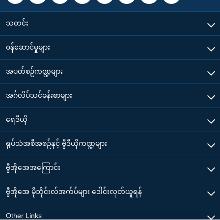
သတင်း
၀န်ဆောင်မှုများ
အပတ်စဉ်ကဏ္ဍများ
အင်္ဂလိပ်သင်ခန်းစာများ
ရေဒီယို
ရုပ်သံအစီအစဉ်နှင့် ဗွီဒီယိုကဏ္ဍများ
ဗွီအိုအေအကြောင်း
ဗွီအိုအေ မိုဘိုင်းလ်အက်ပ်များ ဒေါင်းလုတ်ယူရန်
Other Links