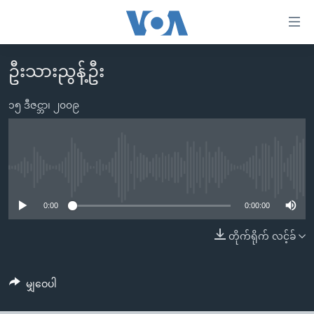
သုံး
ရ
လွယ်ကူ
ဦးသားညွန့်ဦး
မူလစာမျက်နှာ
စေ
မြန်မာ
၁၅ ဒီဇင္ဘာ၊ ၂၀၀၉
သည့်
ကမ္ဘာ့သတင်းများ
Link
ဗွီဒီယို
နိုင်ငံတကာ
များ
သတင်းလွတ်လပ်ခွင့်
အမေရိကန်
No media source currently available
ပင်မ
ရပ်ဝန်းတခု လမ်းတခု အလွန်
တရုတ်
အကြောင်းအရာ
0:00
0:00:00
သို့
အင်္ဂလိပ်စာလေ့လာမယ်
အစ္စရေး-ပါလက်စတိုင်း
တိုက်ရိုက် လင့်ခ်
ကျော်
အပတ်စဉ်ကဏ္ဍများ
အမေရိကန်သုံးအီဒီယံ
ကြည့်
ရေဒီယိုနှင့်ရုပ်သံ အချက်အလက်များ
မကြေးမုံရဲ့ အင်္ဂလိပ်စာ
ရေဒီယို
ရန်
မျှဝေပါ
ပင်မ
ရေဒီယို/တီဗွီအစီအစဉ်
ရုပ်ရှင်ထဲက အင်္ဂလိပ်စာ
တီဗွီ