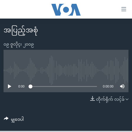
သုံး
ရ
လွယ်ကူ
အပြည့်အစုံ
မူလစာမျက်နှာ
စေ
မြန်မာ
၀၉ ဇူလိုင္၊ ၂၀၀၉
သည့်
ကမ္ဘာ့သတင်းများ
Link
ဗွီဒီယို
နိုင်ငံတကာ
များ
သတင်းလွတ်လပ်ခွင့်
အမေရိကန်
No media source currently available
ပင်မ
ရပ်ဝန်းတခု လမ်းတခု အလွန်
တရုတ်
အကြောင်းအရာ
0:00
0:00:00
သို့
အင်္ဂလိပ်စာလေ့လာမယ်
အစ္စရေး-ပါလက်စတိုင်း
တိုက်ရိုက် လင့်ခ်
ကျော်
အပတ်စဉ်ကဏ္ဍများ
အမေရိကန်သုံးအီဒီယံ
ကြည့်
ရေဒီယိုနှင့်ရုပ်သံ အချက်အလက်များ
မကြေးမုံရဲ့ အင်္ဂလိပ်စာ
ရေဒီယို
ရန်
မျှဝေပါ
ပင်မ
ရေဒီယို/တီဗွီအစီအစဉ်
ရုပ်ရှင်ထဲက အင်္ဂလိပ်စာ
တီဗွီ