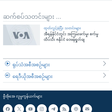
အ
သုတပဒေသာ အင်္ဂလိပ်စာ
ညွန်း
Learning English
စာမျက်နှာ
ဆက်စပ်သတင်းများ ...
သို့
ဗွီအိုအေ လူမှုကွန်ယက်များ
ကျော်
ထုတ်လွှင့်ခဲ့ပြီး သတင်းများ
အီရန်နိုင်ငံတွင်း အကြမ်းဖက်မှု၊ စက်မှု
ကြည့်
ထိပ်သီး ၈နိုင်ငံ ဝေဖန်ရှုတ်ချ
ရန်
ဘာသာစကားများ
ရှာဖွေ
ရန်
နေရာ
ရုပ်သံအစီအစဉ်များ
သို့
ကျော်
ရေဒီယိုအစီအစဉ်များ
ရန်
ဗွီအိုအေ လူမှုကွန်ယက်များ