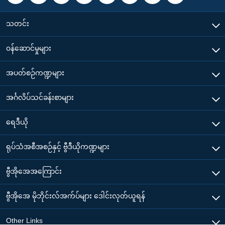
သတင်း
၀န်ဆောင်မှုများ
အပတ်စဉ်ကဏ္ဍများ
အင်္ဂလိပ်သင်ခန်းစာများ
ရေဒီယို
ရုပ်သံအစီအစဉ်နှင့် ဗွီဒီယိုကဏ္ဍများ
ဗွီအိုအေအကြောင်း
ဗွီအိုအေ မိုဘိုင်းလ်အက်ပ်များ ဒေါင်းလုတ်ယူရန်
Other Links