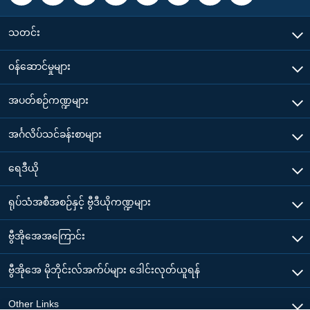
သတင်း
၀န်ဆောင်မှုများ
အပတ်စဉ်ကဏ္ဍများ
အင်္ဂလိပ်သင်ခန်းစာများ
ရေဒီယို
ရုပ်သံအစီအစဉ်နှင့် ဗွီဒီယိုကဏ္ဍများ
ဗွီအိုအေအကြောင်း
ဗွီအိုအေ မိုဘိုင်းလ်အက်ပ်များ ဒေါင်းလုတ်ယူရန်
Other Links