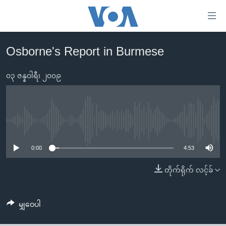
သုံး
ရ
လွယ်ကူ
Osborne's Report in Burmese
မူလစာမျက်နှာ
စေ
မြန်မာ
၀၃ ဇန္နဝါရီ၊ ၂၀၀၉
သည့်
ကမ္ဘာ့သတင်းများ
Link
ဗွီဒီယို
နိုင်ငံတကာ
များ
သတင်းလွတ်လပ်ခွင့်
အမေရိကန်
No media source currently available
ပင်မ
ရပ်ဝန်းတခု လမ်းတခု အလွန်
တရုတ်
အကြောင်းအရာ
0:00
4:53
သို့
အင်္ဂလိပ်စာလေ့လာမယ်
အစ္စရေး-ပါလက်စတိုင်း
တိုက်ရိုက် လင့်ခ်
ကျော်
အပတ်စဉ်ကဏ္ဍများ
အမေရိကန်သုံးအီဒီယံ
ကြည့်
ရေဒီယိုနှင့်ရုပ်သံ အချက်အလက်များ
မကြေးမုံရဲ့ အင်္ဂလိပ်စာ
ရေဒီယို
ရန်
မျှဝေပါ
ပင်မ
ရေဒီယို/တီဗွီအစီအစဉ်
ရုပ်ရှင်ထဲက အင်္ဂလိပ်စာ
တီဗွီ