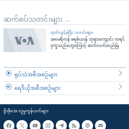
အ
သုတပဒေသာ အင်္ဂလိပ်စာ
ညွန်း
Learning English
စာမျက်နှာ
ဆက်စပ်သတင်းများ ...
သို့
ဗွီအိုအေ လူမှုကွန်ယက်များ
ကျော်
ထုတ်လွှင့်ခဲ့ပြီး သတင်းများ
အမေရိကန် ခရစ်ယာန် ဘုရားကျောင်း ကရင်
ကြည့်
ဒုက္ခသည်တွေကြောင့် ဆက်လက်တည်မြဲ
ရန်
ဘာသာစကားများ
ရှာဖွေ
ရန်
နေရာ
ရုပ်သံအစီအစဉ်များ
သို့
ကျော်
ရေဒီယိုအစီအစဉ်များ
ရန်
ဗွီအိုအေ လူမှုကွန်ယက်များ