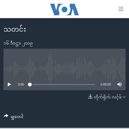
သုံး
ရ
လွယ်ကူ
သတင်း
မူလစာမျက်နှာ
စေ
မြန်မာ
၁၆ ဒီဇင္ဘာ၊ ၂၀၀၉
သည့်
ကမ္ဘာ့သတင်းများ
Link
ဗွီဒီယို
နိုင်ငံတကာ
များ
သတင်းလွတ်လပ်ခွင့်
အမေရိကန်
No media source currently available
ပင်မ
ရပ်ဝန်းတခု လမ်းတခု အလွန်
တရုတ်
အကြောင်းအရာ
0:00
0:00:00
သို့
အင်္ဂလိပ်စာလေ့လာမယ်
အစ္စရေး-ပါလက်စတိုင်း
တိုက်ရိုက် လင့်ခ်
ကျော်
အပတ်စဉ်ကဏ္ဍများ
အမေရိကန်သုံးအီဒီယံ
ကြည့်
ရေဒီယိုနှင့်ရုပ်သံ အချက်အလက်များ
မကြေးမုံရဲ့ အင်္ဂလိပ်စာ
ရေဒီယို
ရန်
မျှဝေပါ
ပင်မ
ရေဒီယို/တီဗွီအစီအစဉ်
ရုပ်ရှင်ထဲက အင်္ဂလိပ်စာ
တီဗွီ