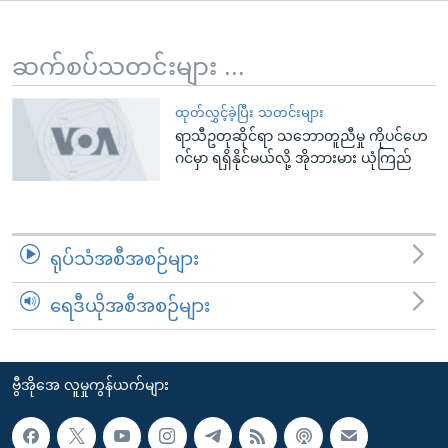
အ
သုတပဒေသာ အင်္ဂလိပ်စာ
ညွန်း
Learning English
စာမျက်နှာ
ဆက်စပ်သတင်းများ ...
သို့
ဗွီအိုအေ လူမှုကွန်ယက်များ
ကျော်
ထုတ်လွှင့်ခဲ့ပြီး သတင်းများ
ရာသီဥတုဆိုင်ရာ သဘောတူညီမှု ကိုပင်ဟေ
ကြည့်
ဂင်မှာ ရရှိနိုင်မယ်လို့ အိုဘားမား ယုံကြည်
ရန်
ဘာသာစကားများ
ရှာဖွေ
ရန်
နေရာ
ရုပ်သံအစီအစဉ်များ
သို့
ကျော်
ရေဒီယိုအစီအစဉ်များ
ရန်
ဗွီအိုအေ လူမှုကွန်ယက်များ