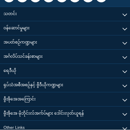
သတင်း
၀န်ဆောင်မှုများ
အပတ်စဉ်ကဏ္ဍများ
အင်္ဂလိပ်သင်ခန်းစာများ
ရေဒီယို
ရုပ်သံအစီအစဉ်နှင့် ဗွီဒီယိုကဏ္ဍများ
ဗွီအိုအေအကြောင်း
ဗွီအိုအေ မိုဘိုင်းလ်အက်ပ်များ ဒေါင်းလုတ်ယူရန်
Other Links