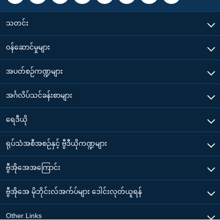
သတင်း
၀န်ဆောင်မှုများ
အပတ်စဉ်ကဏ္ဍများ
အင်္ဂလိပ်သင်ခန်းစာများ
ရေဒီယို
ရုပ်သံအစီအစဉ်နှင့် ဗွီဒီယိုကဏ္ဍများ
ဗွီအိုအေအကြောင်း
ဗွီအိုအေ မိုဘိုင်းလ်အက်ပ်များ ဒေါင်းလုတ်ယူရန်
Other Links