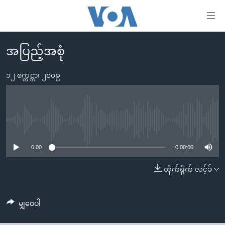
သုံး
ရ
လွယ်ကူ
အပြည့်အစုံ
မူလစာမျက်နှာ
စေ
မြန်မာ
၁၂ စက္တင္ဘာ၊ ၂၀၀၉
သည့်
ကမ္ဘာ့သတင်းများ
Link
ဗွီဒီယို
နိုင်ငံတကာ
များ
သတင်းလွတ်လပ်ခွင့်
အမေရိကန်
No media source currently available
ပင်မ
ရပ်ဝန်းတခု လမ်းတခု အလွန်
တရုတ်
အကြောင်းအရာ
0:00
0:00:00
သို့
အင်္ဂလိပ်စာလေ့လာမယ်
အစ္စရေး-ပါလက်စတိုင်း
တိုက်ရိုက် လင့်ခ်
ကျော်
အပတ်စဉ်ကဏ္ဍများ
အမေရိကန်သုံးအီဒီယံ
ကြည့်
ရေဒီယိုနှင့်ရုပ်သံ အချက်အလက်များ
မကြေးမုံရဲ့ အင်္ဂလိပ်စာ
ရေဒီယို
ရန်
မျှဝေပါ
ပင်မ
ရေဒီယို/တီဗွီအစီအစဉ်
ရုပ်ရှင်ထဲက အင်္ဂလိပ်စာ
တီဗွီ