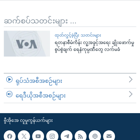
အ
သုတပဒေသာ အင်္ဂလိပ်စာ
ညွန်း
Learning English
စာမျက်နှာ
ဆက်စပ်သတင်းများ ...
သို့
ဗွီအိုအေ လူမှုကွန်ယက်များ
ကျော်
ထုတ်လွှင့်ခဲ့ပြီး သတင်းများ
ရတနာစီမံကိန်း လူ့အခွင့်အရေး ချိုးဖောက်မှု
ကြည့်
စွပ်စွဲချက် ရေနံကုမ္ပဏီတွေ လက်မခံ
ရန်
ဘာသာစကားများ
ရှာဖွေ
ရန်
နေရာ
ရုပ်သံအစီအစဉ်များ
သို့
ကျော်
ရေဒီယိုအစီအစဉ်များ
ရန်
ဗွီအိုအေ လူမှုကွန်ယက်များ