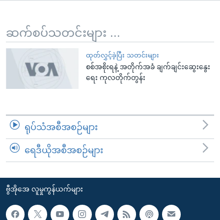
အ
သုတပဒေသာ အင်္ဂလိပ်စာ
ညွန်း
Learning English
စာမျက်နှာ
ဆက်စပ်သတင်းများ ...
သို့
ဗွီအိုအေ လူမှုကွန်ယက်များ
ကျော်
ထုတ်လွှင့်ခဲ့ပြီး သတင်းများ
စစ်အစိုးရနဲ့ အတိုက်အခံ ချက်ချင်းဆွေးနွေး
ကြည့်
ရေး ကုလတိုက်တွန်း
ရန်
ဘာသာစကားများ
ရှာဖွေ
ရန်
နေရာ
ရုပ်သံအစီအစဉ်များ
သို့
ကျော်
ရေဒီယိုအစီအစဉ်များ
ရန်
ဗွီအိုအေ လူမှုကွန်ယက်များ