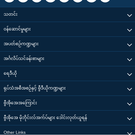
သတင်း
၀န်ဆောင်မှုများ
အပတ်စဉ်ကဏ္ဍများ
အင်္ဂလိပ်သင်ခန်းစာများ
ရေဒီယို
ရုပ်သံအစီအစဉ်နှင့် ဗွီဒီယိုကဏ္ဍများ
ဗွီအိုအေအကြောင်း
ဗွီအိုအေ မိုဘိုင်းလ်အက်ပ်များ ဒေါင်းလုတ်ယူရန်
Other Links