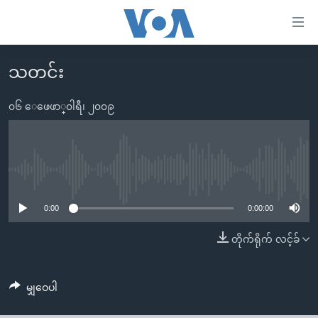
သုံး
ရ
လွယ်ကူ
သတင်း
မူလစာမျက်နှာ
စေ
မြန်မာ
၀၆ ေဖေဖာ္၀ါရီ၊ ၂၀၀၉
သည့်
ကမ္ဘာ့သတင်းများ
Link
ဗွီဒီယို
နိုင်ငံတကာ
များ
သတင်းလွတ်လပ်ခွင့်
အမေရိကန်
No media source currently available
ပင်မ
ရပ်ဝန်းတခု လမ်းတခု အလွန်
တရုတ်
အကြောင်းအရာ
0:00
0:00:00
သို့
အင်္ဂလိပ်စာလေ့လာမယ်
အစ္စရေး-ပါလက်စတိုင်း
တိုက်ရိုက် လင့်ခ်
ကျော်
အပတ်စဉ်ကဏ္ဍများ
အမေရိကန်သုံးအီဒီယံ
ကြည့်
ရေဒီယိုနှင့်ရုပ်သံ အချက်အလက်များ
မကြေးမုံရဲ့ အင်္ဂလိပ်စာ
ရေဒီယို
ရန်
မျှဝေပါ
ပင်မ
ရေဒီယို/တီဗွီအစီအစဉ်
ရုပ်ရှင်ထဲက အင်္ဂလိပ်စာ
တီဗွီ