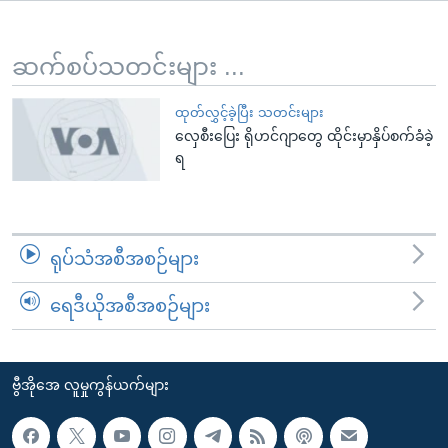
အ
သုတပဒေသာ အင်္ဂလိပ်စာ
ညွန်း
Learning English
စာမျက်နှာ
ဆက်စပ်သတင်းများ ...
သို့
ဗွီအိုအေ လူမှုကွန်ယက်များ
ကျော်
ထုတ်လွှင့်ခဲ့ပြီး သတင်းများ
လှေစီးပြေး ရိုဟင်ဂျာတွေ ထိုင်းမှာနှိပ်စက်ခံခဲ့
ကြည့်
ရ
ရန်
ဘာသာစကားများ
ရှာဖွေ
ရန်
နေရာ
ရုပ်သံအစီအစဉ်များ
သို့
ကျော်
ရေဒီယိုအစီအစဉ်များ
ရန်
ဗွီအိုအေ လူမှုကွန်ယက်များ