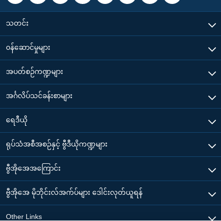
သတင်း
၀န်ဆောင်မှုများ
အပတ်စဉ်ကဏ္ဍများ
အင်္ဂလိပ်သင်ခန်းစာများ
ရေဒီယို
ရုပ်သံအစီအစဉ်နှင့် ဗွီဒီယိုကဏ္ဍများ
ဗွီအိုအေအကြောင်း
ဗွီအိုအေ မိုဘိုင်းလ်အက်ပ်များ ဒေါင်းလုတ်ယူရန်
Other Links