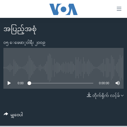
သုံး
ရ
လွယ်ကူ
အပြည့်အစုံ
မူလစာမျက်နှာ
စေ
မြန်မာ
၀၅ ေဖေဖာ္၀ါရီ၊ ၂၀၀၉
သည့်
ကမ္ဘာ့သတင်းများ
Link
ဗွီဒီယို
နိုင်ငံတကာ
များ
သတင်းလွတ်လပ်ခွင့်
အမေရိကန်
No media source currently available
ပင်မ
ရပ်ဝန်းတခု လမ်းတခု အလွန်
တရုတ်
အကြောင်းအရာ
0:00
0:00:00
သို့
အင်္ဂလိပ်စာလေ့လာမယ်
အစ္စရေး-ပါလက်စတိုင်း
တိုက်ရိုက် လင့်ခ်
ကျော်
အပတ်စဉ်ကဏ္ဍများ
အမေရိကန်သုံးအီဒီယံ
ကြည့်
ရေဒီယိုနှင့်ရုပ်သံ အချက်အလက်များ
မကြေးမုံရဲ့ အင်္ဂလိပ်စာ
ရေဒီယို
ရန်
မျှဝေပါ
ပင်မ
ရေဒီယို/တီဗွီအစီအစဉ်
ရုပ်ရှင်ထဲက အင်္ဂလိပ်စာ
တီဗွီ