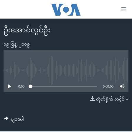
သုံး
ရ
လွယ်ကူ
ဦးအောင်လွင်ဦး
မူလစာမျက်နှာ
စေ
မြန်မာ
၁၉ ဇြန္၊ ၂၀၀၉
သည့်
ကမ္ဘာ့သတင်းများ
Link
ဗွီဒီယို
နိုင်ငံတကာ
များ
သတင်းလွတ်လပ်ခွင့်
အမေရိကန်
No media source currently available
ပင်မ
ရပ်ဝန်းတခု လမ်းတခု အလွန်
တရုတ်
အကြောင်းအရာ
0:00
0:00:00
သို့
အင်္ဂလိပ်စာလေ့လာမယ်
အစ္စရေး-ပါလက်စတိုင်း
တိုက်ရိုက် လင့်ခ်
ကျော်
အပတ်စဉ်ကဏ္ဍများ
အမေရိကန်သုံးအီဒီယံ
ကြည့်
ရေဒီယိုနှင့်ရုပ်သံ အချက်အလက်များ
မကြေးမုံရဲ့ အင်္ဂလိပ်စာ
ရေဒီယို
ရန်
မျှဝေပါ
ပင်မ
ရေဒီယို/တီဗွီအစီအစဉ်
ရုပ်ရှင်ထဲက အင်္ဂလိပ်စာ
တီဗွီ