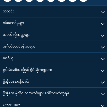
သတင်း
၀န်ဆောင်မှုများ
အပတ်စဉ်ကဏ္ဍများ
အင်္ဂလိပ်သင်ခန်းစာများ
ရေဒီယို
ရုပ်သံအစီအစဉ်နှင့် ဗွီဒီယိုကဏ္ဍများ
ဗွီအိုအေအကြောင်း
ဗွီအိုအေ မိုဘိုင်းလ်အက်ပ်များ ဒေါင်းလုတ်ယူရန်
Other Links