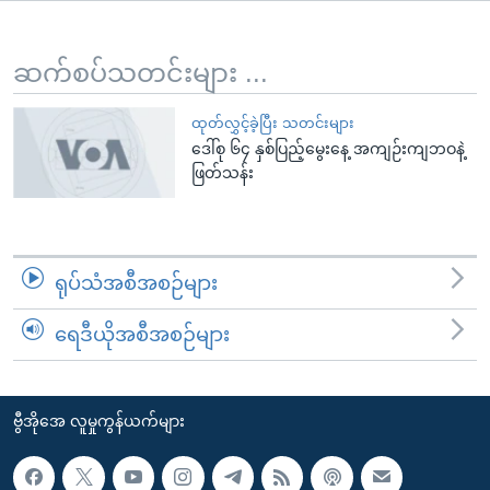
အ
သုတပဒေသာ အင်္ဂလိပ်စာ
ညွန်း
Learning English
စာမျက်နှာ
ဆက်စပ်သတင်းများ ...
သို့
ဗွီအိုအေ လူမှုကွန်ယက်များ
ကျော်
ထုတ်လွှင့်ခဲ့ပြီး သတင်းများ
ဒေါ်စု ၆၄ နှစ်ပြည့်မွေးနေ့ အကျဉ်းကျဘဝနဲ့
ကြည့်
ဖြတ်သန်း
ရန်
ဘာသာစကားများ
ရှာဖွေ
ရန်
နေရာ
ရုပ်သံအစီအစဉ်များ
သို့
ကျော်
ရေဒီယိုအစီအစဉ်များ
ရန်
ဗွီအိုအေ လူမှုကွန်ယက်များ