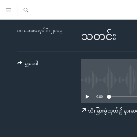
သုံး
ရ
ရှာဖွေ
လွယ်ကူ
မူလစာမျက်နှာ
၁၈ ေဖေဖာ္၀ါရီ၊ ၂၀၀၉
ရ
သတင်း
စေ
မြန်မာ
လာ
သည့်
ဒ်
ကမ္ဘာ့သတင်းများ
Link
ဗွီဒီယို
နိုင်ငံတကာ
မျှဝေပါ
များ
သတင်းလွတ်လပ်ခွင့်
အမေရိကန်
ပင်မ
ရပ်ဝန်းတခု လမ်းတခု အလွန်
တရုတ်
အကြောင်းအရာ
အင်္ဂလိပ်စာလေ့လာမယ်
အစ္စရေး-ပါလက်စတိုင်း
သို့
0:00
အပတ်စဉ်ကဏ္ဍများ
အမေရိကန်သုံးအီဒီယံ
ကျော်
သီးခြားခွဲထုတ်၍ နားဆင
ကြည့်
ရေဒီယိုနှင့်ရုပ်သံ အချက်အလက်များ
မကြေးမုံရဲ့ အင်္ဂလိပ်စာ
ရေဒီယို
ရန်
ရေဒီယို/တီဗွီအစီအစဉ်
ရုပ်ရှင်ထဲက အင်္ဂလိပ်စာ
တီဗွီ
ပင်မ