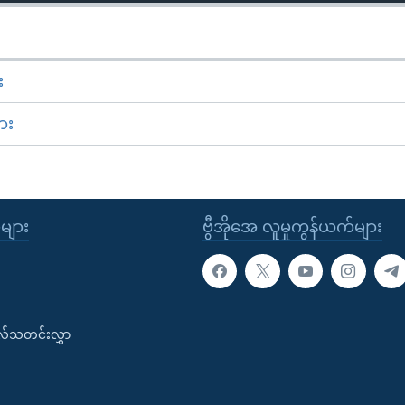
း
ား
ုများ
ဗွီအိုအေ လူမှုကွန်ယက်များ
းလ်သတင်းလွှာ