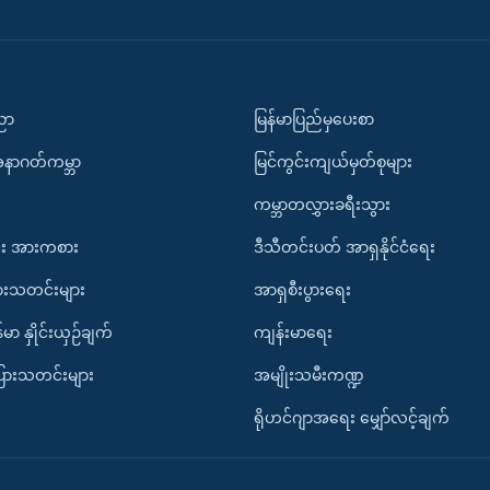
ပညာ
မြန်မာပြည်မှပေးစာ
အနာဂတ်ကမ္ဘာ
မြင်ကွင်းကျယ်မှတ်စုများ
ကမ္ဘာတလွှားခရီးသွား
း အားကစား
ဒီသီတင်းပတ် အာရှနိုင်ငံရေး
ားသတင်းများ
အာရှစီးပွားရေး
်မာ နှိုင်းယှဉ်ချက်
ကျန်းမာရေး
ပြားသတင်းများ
အမျိုးသမီးကဏ္ဍ
ရိုဟင်ဂျာအရေး မျှော်လင့်ချက်