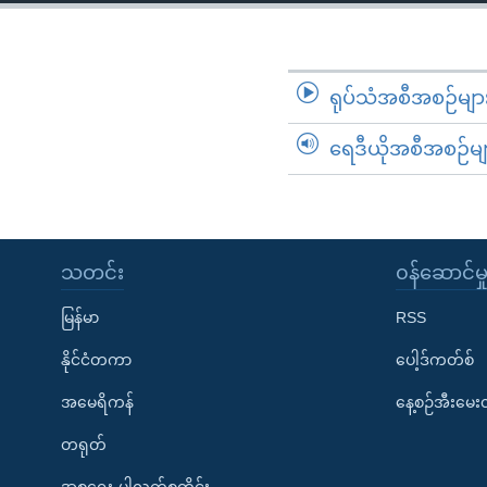
သုတပဒေသာ အင်္ဂလိပ်စာ
အ
ညွန်း
စာမျက်နှာ
သို့
ရုပ်သံအစီအစဉ်မျာ
ကျော်
ရေဒီယိုအစီအစဉ်မျ
ကြည့်
ရန်
ရှာဖွေ
ရန်
နေရာ
သတင်း
၀န်ဆောင်မှ
သို့
မြန်မာ
RSS
ကျော်
ရန်
နိုင်ငံတကာ
ပေါ့ဒ်ကတ်စ်
အမေရိကန်
နေ့စဉ်အီးမေ
တရုတ်