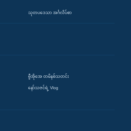
သုတပဒေသာ အင်္ဂလိပ်စာ
ဗွီအိုအေ တမိနစ်သတင်း
နော်သဇင်ရဲ့ Vlog