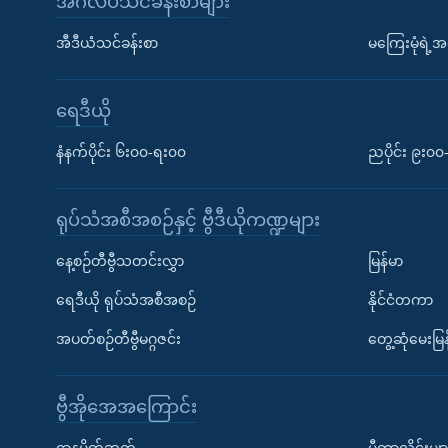
အင်္ဂလိပ်သင်ခန်းစာများ
အီဒီယံသင်ခန်းစာ
မကြေးမုံရဲ့အင
ရေဒီယို
နံနက်ပိုင်း ၆း၀၀-ရး၀၀
ညပိုင်း ၉း၀
ရုပ်သံအစီအစဉ်နှင့် ဗွီဒီယိုကဏ္ဍများ
နေ့စဉ်တီဗွီသတင်းလွှာ
မြန်မာ
ရေဒီယို ရုပ်သံအစီအစဉ်
နိုင်ငံတကာ
အပတ်စဉ်တီဗွီမဂ္ဂဇင်း
တွေ့ဆုံမေးမြန
ဗွီအိုအေအကြောင်း