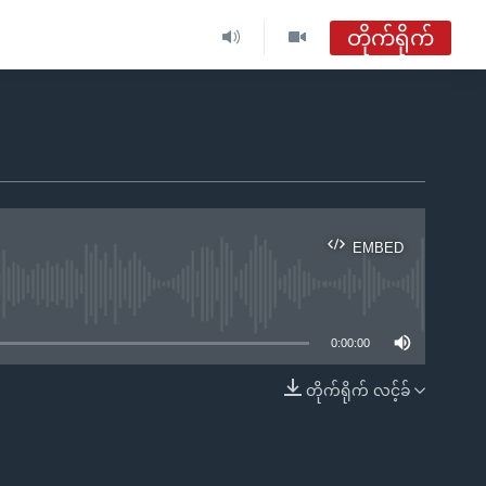
တိုက်ရိုက်
ဗွီအိုအေ မြန်မာညချမ်း
တိုက်ရိုက်ထုတ်လွှင့်မှု
အစီအစဉ်များ
EMBED
ဗွီအိုအေ မြန်မာညချမ်း
ble
ရေဒီယိုတိုက်ရိုက်နားဆင်ရန်
0:00:00
တိုက်ရိုက် လင့်ခ်
EMBED