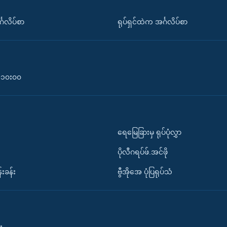
်္ဂလိပ်စာ
ရုပ်ရှင်ထဲက အင်္ဂလိပ်စာ
၀-၁၀း၀၀
ရေမြေခြားမှ ရုပ်ပုံလွှာ
ပိုလီဂရပ်ဖ်.အင်ဖို
်းခန်း
ဗွီအိုအေ ပုံပြရုပ်သံ