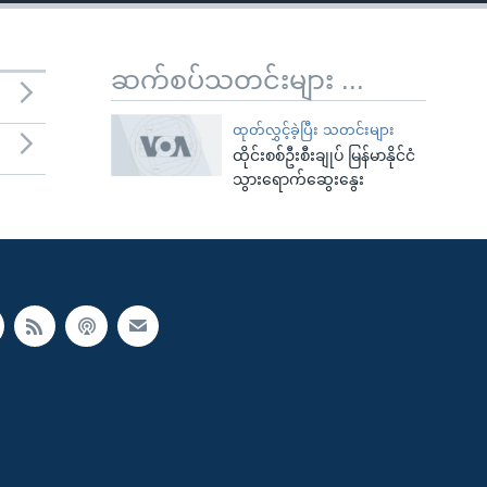
ဆက်စပ်သတင်းများ ...
ထုတ်လွှင့်ခဲ့ပြီး သတင်းများ
ထိုင်းစစ်ဦးစီးချုပ် မြန်မာနိုင်ငံ
သွားရောက်ဆွေးနွေး