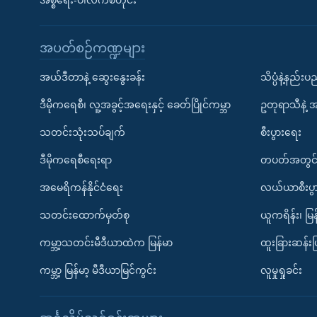
အစ္စရေး-ပါလက်စတိုင်း
အပတ်စဉ်ကဏ္ဍများ
အယ်ဒီတာနဲ့ ဆွေးနွေးခန်း
သိပ္ပံနဲ့နည်း
ဒီမိုကရေစီ၊ လူ့အခွင့်အရေးနှင့် ခေတ်ပြိုင်ကမ္ဘာ
ဥတုရာသီနဲ့ 
သတင်းသုံးသပ်ချက်
စီးပွားရေး
ဒီမိုကရေစီရေးရာ
တပတ်အတွင်
အမေရိကန်နိုင်ငံရေး
လယ်ယာစီးပွ
သတင်းထောက်မှတ်စု
ယူကရိန်း၊ မြန
ကမ္ဘာ့သတင်းမီဒီယာထဲက မြန်မာ
ထူးခြားဆန်း
ကမ္ဘာ့ မြန်မာ့ မီဒီယာမြင်ကွင်း
လူမှုရှုခင်း