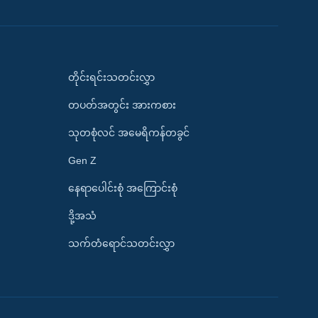
တိုင်းရင်းသတင်းလွှာ
တပတ်အတွင်း အားကစား
သုတစုံလင် အမေရိကန်တခွင်
Gen Z
နေရာပေါင်းစုံ အကြောင်းစုံ
ဒို့အသံ
သက်တံရောင်သတင်းလွှာ