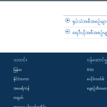
သုတပဒေသာ အင်္ဂလိပ်စာ
အ
ညွန်း
စာမျက်နှာ
သို့
ရုပ်သံအစီအစဉ်မျာ
ကျော်
ရေဒီယိုအစီအစဉ်မျ
ကြည့်
ရန်
ရှာဖွေ
ရန်
နေရာ
သတင်း
၀န်ဆောင်မှ
သို့
မြန်မာ
RSS
ကျော်
ရန်
နိုင်ငံတကာ
ပေါ့ဒ်ကတ်စ်
အမေရိကန်
နေ့စဉ်အီးမေ
တရုတ်