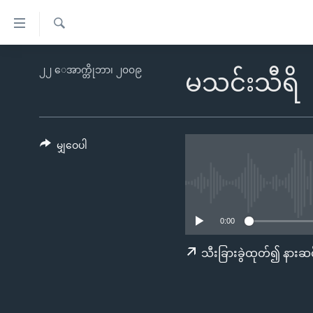
သုံး
ရ
ရှာဖွေ
လွယ်ကူ
မူလစာမျက်နှာ
၂၂ ေအာက္တိုဘာ၊ ၂၀၀၉
ရ
မသင်းသီရိ
စေ
မြန်မာ
လာ
သည့်
ဒ်
ကမ္ဘာ့သတင်းများ
Link
ဗွီဒီယို
နိုင်ငံတကာ
မျှဝေပါ
များ
သတင်းလွတ်လပ်ခွင့်
အမေရိကန်
ပင်မ
ရပ်ဝန်းတခု လမ်းတခု အလွန်
တရုတ်
အကြောင်းအရာ
အင်္ဂလိပ်စာလေ့လာမယ်
အစ္စရေး-ပါလက်စတိုင်း
သို့
0:00
အပတ်စဉ်ကဏ္ဍများ
အမေရိကန်သုံးအီဒီယံ
ကျော်
သီးခြားခွဲထုတ်၍ နားဆင
ကြည့်
ရေဒီယိုနှင့်ရုပ်သံ အချက်အလက်များ
မကြေးမုံရဲ့ အင်္ဂလိပ်စာ
ရေဒီယို
ရန်
ရေဒီယို/တီဗွီအစီအစဉ်
ရုပ်ရှင်ထဲက အင်္ဂလိပ်စာ
တီဗွီ
ပင်မ