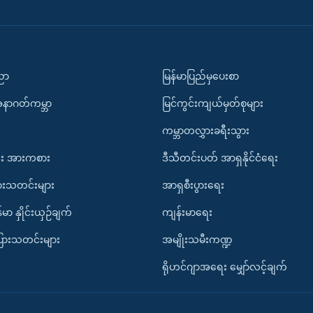
ပညာ
မြန်မာပြည်မှပေးစာ
အနာဂတ်ကမ္ဘာ
မြင်ကွင်းကျယ်မှတ်စုများ
ကမ္ဘာတလွှားခရီးသွား
း အားကစား
ဒီသီတင်းပတ် အာရှနိုင်ငံရေး
ားသတင်းများ
အာရှစီးပွားရေး
်မာ နှိုင်းယှဉ်ချက်
ကျန်းမာရေး
ပြားသတင်းများ
အမျိုးသမီးကဏ္ဍ
ရိုဟင်ဂျာအရေး မျှော်လင့်ချက်