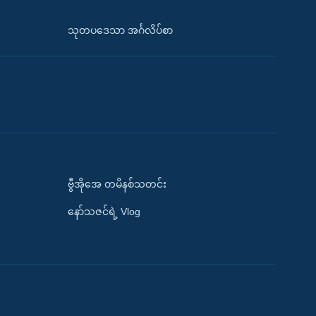
သုတပဒေသာ အင်္ဂလိပ်စာ
ဗွီအိုအေ တမိနစ်သတင်း
နော်သဇင်ရဲ့ Vlog