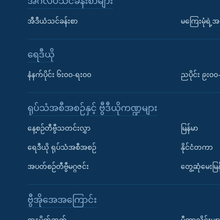
အင်္ဂလိပ်သင်ခန်းစာများ
အီဒီယံသင်ခန်းစာ
မကြေးမုံရဲ့အင
ရေဒီယို
နံနက်ပိုင်း ၆း၀၀-ရး၀၀
ညပိုင်း ၉း၀
ရုပ်သံအစီအစဉ်နှင့် ဗွီဒီယိုကဏ္ဍများ
နေ့စဉ်တီဗွီသတင်းလွှာ
မြန်မာ
ရေဒီယို ရုပ်သံအစီအစဉ်
နိုင်ငံတကာ
အပတ်စဉ်တီဗွီမဂ္ဂဇင်း
တွေ့ဆုံမေးမြန
ဗွီအိုအေအကြောင်း