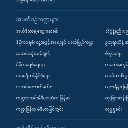
အစ္စရေး-ပါလက်စတိုင်း
အပတ်စဉ်ကဏ္ဍများ
အယ်ဒီတာနဲ့ ဆွေးနွေးခန်း
သိပ္ပံနဲ့နည်း
ဒီမိုကရေစီ၊ လူ့အခွင့်အရေးနှင့် ခေတ်ပြိုင်ကမ္ဘာ
ဥတုရာသီနဲ့ 
သတင်းသုံးသပ်ချက်
စီးပွားရေး
ဒီမိုကရေစီရေးရာ
တပတ်အတွင်
အမေရိကန်နိုင်ငံရေး
လယ်ယာစီးပွ
သတင်းထောက်မှတ်စု
ယူကရိန်း၊ မြန
ကမ္ဘာ့သတင်းမီဒီယာထဲက မြန်မာ
ထူးခြားဆန်း
ကမ္ဘာ့ မြန်မာ့ မီဒီယာမြင်ကွင်း
လူမှုရှုခင်း