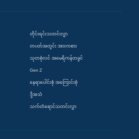
တိုင်းရင်းသတင်းလွှာ
တပတ်အတွင်း အားကစား
သုတစုံလင် အမေရိကန်တခွင်
Gen Z
နေရာပေါင်းစုံ အကြောင်းစုံ
ဒို့အသံ
သက်တံရောင်သတင်းလွှာ