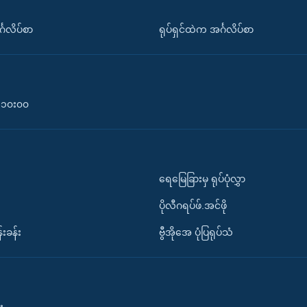
်္ဂလိပ်စာ
ရုပ်ရှင်ထဲက အင်္ဂလိပ်စာ
၀-၁၀း၀၀
ရေမြေခြားမှ ရုပ်ပုံလွှာ
ပိုလီဂရပ်ဖ်.အင်ဖို
်းခန်း
ဗွီအိုအေ ပုံပြရုပ်သံ