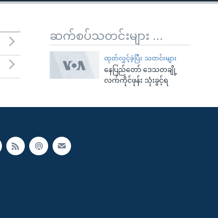
ဆက်စပ်သတင်းများ ...
ထုတ်လွှင့်ခဲ့ပြီး သတင်းများ
နေပြည်တော် ဒေသတချို့
လက်ကိုင်ဖုန်း သုံးခွင့်ရ