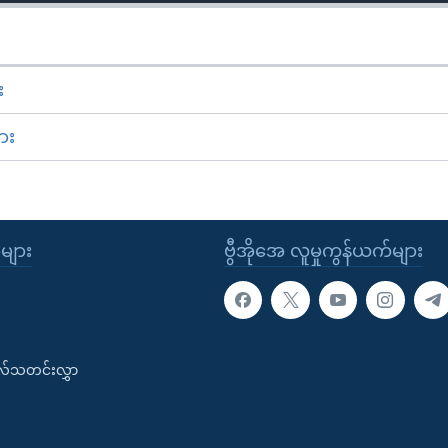
း
ား
ုများ
ဗွီအိုအေ လူမှုကွန်ယက်များ
းလ်သတင်းလွှာ