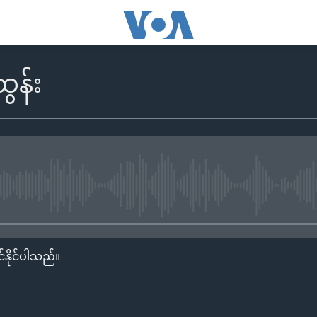
ွန်း
No media source currently availa
်နိုင်ပါသည်။