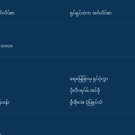
်္ဂလိပ်စာ
ရုပ်ရှင်ထဲက အင်္ဂလိပ်စာ
၀-၁၀း၀၀
ရေမြေခြားမှ ရုပ်ပုံလွှာ
ပိုလီဂရပ်ဖ်.အင်ဖို
်းခန်း
ဗွီအိုအေ ပုံပြရုပ်သံ