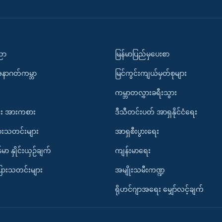
ပညာ
မြန်မာပြည်မှပေးစာ
အနာဂတ်ကမ္ဘာ
မြင်ကွင်းကျယ်မှတ်စုများ
ကမ္ဘာတလွှားခရီးသွား
း အားကစား
ဒီသီတင်းပတ် အာရှနိုင်ငံရေး
ားသတင်းများ
အာရှစီးပွားရေး
်မာ နှိုင်းယှဉ်ချက်
ကျန်းမာရေး
ပြားသတင်းများ
အမျိုးသမီးကဏ္ဍ
ရိုဟင်ဂျာအရေး မျှော်လင့်ချက်