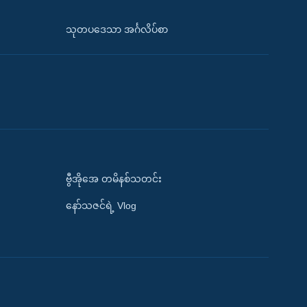
သုတပဒေသာ အင်္ဂလိပ်စာ
ဗွီအိုအေ တမိနစ်သတင်း
နော်သဇင်ရဲ့ Vlog