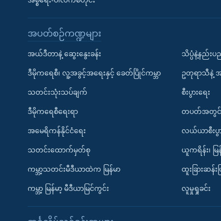
အစ္စရေး-ပါလက်စတိုင်း
အပတ်စဉ်ကဏ္ဍများ
အယ်ဒီတာနဲ့ ဆွေးနွေးခန်း
သိပ္ပံနဲ့နည်း
ဒီမိုကရေစီ၊ လူ့အခွင့်အရေးနှင့် ခေတ်ပြိုင်ကမ္ဘာ
ဥတုရာသီနဲ့ 
သတင်းသုံးသပ်ချက်
စီးပွားရေး
ဒီမိုကရေစီရေးရာ
တပတ်အတွင်
အမေရိကန်နိုင်ငံရေး
လယ်ယာစီးပွ
သတင်းထောက်မှတ်စု
ယူကရိန်း၊ မြန
ကမ္ဘာ့သတင်းမီဒီယာထဲက မြန်မာ
ထူးခြားဆန်း
ကမ္ဘာ့ မြန်မာ့ မီဒီယာမြင်ကွင်း
လူမှုရှုခင်း