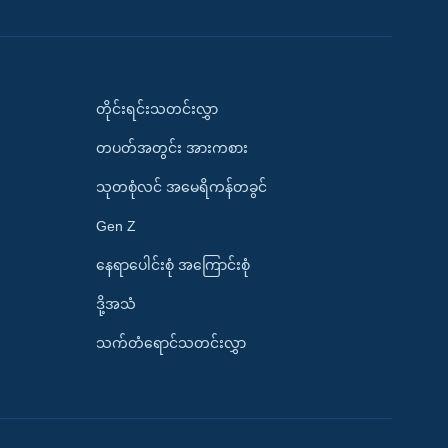
တိုင်းရင်းသတင်းလွှာ
တပတ်အတွင်း အားကစား
သုတစုံလင် အမေရိကန်တခွင်
Gen Z
နေရာပေါင်းစုံ အကြောင်းစုံ
ဒို့အသံ
သက်တံရောင်သတင်းလွှာ