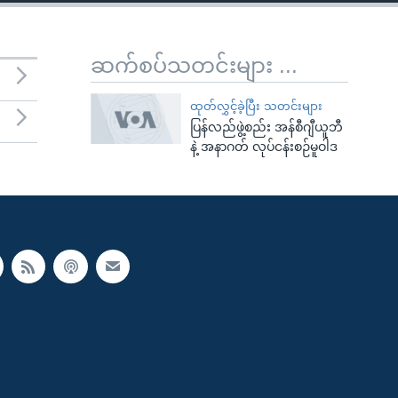
ဆက်စပ်သတင်းများ ...
ထုတ်လွှင့်ခဲ့ပြီး သတင်းများ
ပြန်လည်ဖွဲ့စည်း အန်စီဂျီယူဘီ
နဲ့ အနာဂတ် လုပ်ငန်းစဉ်မူဝါဒ