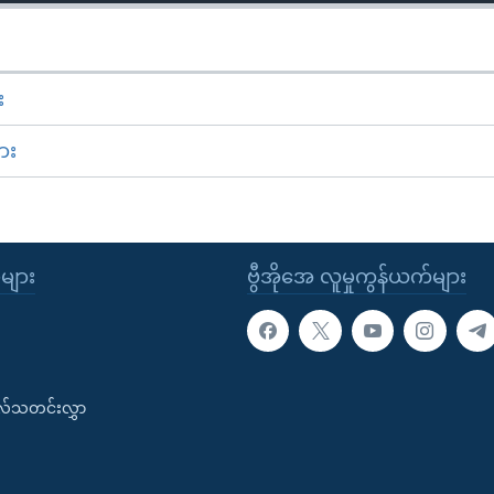
း
ား
ုများ
ဗွီအိုအေ လူမှုကွန်ယက်များ
းလ်သတင်းလွှာ