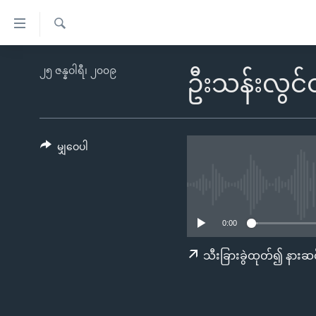
သုံး
ရ
ရှာဖွေ
လွယ်ကူ
မူလစာမျက်နှာ
၂၅ ဇန္နဝါရီ၊ ၂၀၀၉
ရ
ဦးသန်းလွင်ထ
စေ
မြန်မာ
လာ
သည့်
ဒ်
ကမ္ဘာ့သတင်းများ
Link
ဗွီဒီယို
နိုင်ငံတကာ
မျှဝေပါ
များ
သတင်းလွတ်လပ်ခွင့်
အမေရိကန်
ပင်မ
ရပ်ဝန်းတခု လမ်းတခု အလွန်
တရုတ်
အကြောင်းအရာ
အင်္ဂလိပ်စာလေ့လာမယ်
အစ္စရေး-ပါလက်စတိုင်း
သို့
0:00
အပတ်စဉ်ကဏ္ဍများ
အမေရိကန်သုံးအီဒီယံ
ကျော်
သီးခြားခွဲထုတ်၍ နားဆင
ကြည့်
ရေဒီယိုနှင့်ရုပ်သံ အချက်အလက်များ
မကြေးမုံရဲ့ အင်္ဂလိပ်စာ
ရေဒီယို
ရန်
ရေဒီယို/တီဗွီအစီအစဉ်
ရုပ်ရှင်ထဲက အင်္ဂလိပ်စာ
တီဗွီ
ပင်မ