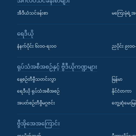
အင်္ဂလိပ်သင်ခန်းစာများ
အီဒီယံသင်ခန်းစာ
မကြေးမုံရဲ့အင
ရေဒီယို
နံနက်ပိုင်း ၆း၀၀-ရး၀၀
ညပိုင်း ၉း၀
ရုပ်သံအစီအစဉ်နှင့် ဗွီဒီယိုကဏ္ဍများ
နေ့စဉ်တီဗွီသတင်းလွှာ
မြန်မာ
ရေဒီယို ရုပ်သံအစီအစဉ်
နိုင်ငံတကာ
အပတ်စဉ်တီဗွီမဂ္ဂဇင်း
တွေ့ဆုံမေးမြန
ဗွီအိုအေအကြောင်း