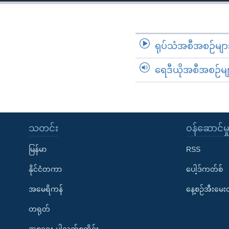
သုတပဒေသာ အင်္ဂလိပ်စာ
အ
ညွန်း
စာမျက်နှာ
သို့
ရုပ်သံအစီအစဉ်မျာ
ကျော်
ရေဒီယိုအစီအစဉ်မျ
ကြည့်
ရန်
ရှာဖွေ
ရန်
နေရာ
သတင်း
၀န်ဆောင်မှ
သို့
မြန်မာ
RSS
ကျော်
ရန်
နိုင်ငံတကာ
ပေါ့ဒ်ကတ်စ်
အမေရိကန်
နေ့စဉ်အီးမေ
တရုတ်