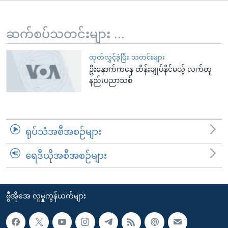
အ
သုတပဒေသာ အင်္ဂလိပ်စာ
ညွန်း
Learning English
စာမျက်နှာ
ဆက်စပ်သတင်းများ ...
သို့
ဗွီအိုအေ လူမှုကွန်ယက်များ
ကျော်
ထုတ်လွှင့်ခဲ့ပြီး သတင်းများ
ဦးနှောက်ကနေ ထိန်းချုပ်နိုင်မယ့် လက်တု
ကြည့်
နည်းပညာသစ်
ရန်
ဘာသာစကားများ
ရှာဖွေ
ရန်
နေရာ
ရုပ်သံအစီအစဉ်များ
သို့
ကျော်
ရေဒီယိုအစီအစဉ်များ
ရန်
ဗွီအိုအေ လူမှုကွန်ယက်များ