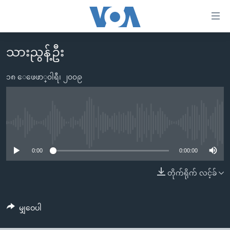
သုံး
ရ
လွယ်ကူ
သားညွန့်ဦး
မူလစာမျက်နှာ
စေ
မြန်မာ
၁၈ ေဖေဖာ္၀ါရီ၊ ၂၀၀၉
သည့်
ကမ္ဘာ့သတင်းများ
Link
ဗွီဒီယို
နိုင်ငံတကာ
များ
သတင်းလွတ်လပ်ခွင့်
အမေရိကန်
No media source currently available
ပင်မ
ရပ်ဝန်းတခု လမ်းတခု အလွန်
တရုတ်
အကြောင်းအရာ
0:00
0:00:00
သို့
အင်္ဂလိပ်စာလေ့လာမယ်
အစ္စရေး-ပါလက်စတိုင်း
တိုက်ရိုက် လင့်ခ်
ကျော်
အပတ်စဉ်ကဏ္ဍများ
အမေရိကန်သုံးအီဒီယံ
ကြည့်
ရေဒီယိုနှင့်ရုပ်သံ အချက်အလက်များ
မကြေးမုံရဲ့ အင်္ဂလိပ်စာ
ရေဒီယို
ရန်
မျှဝေပါ
ပင်မ
ရေဒီယို/တီဗွီအစီအစဉ်
ရုပ်ရှင်ထဲက အင်္ဂလိပ်စာ
တီဗွီ