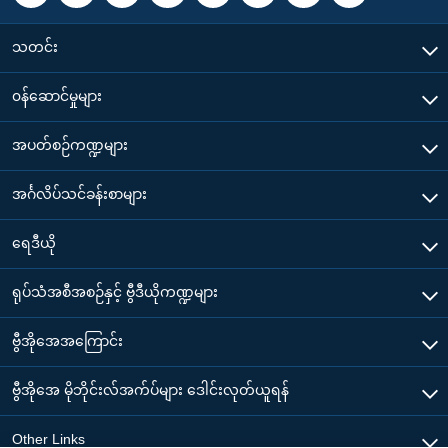
သတင်း
၀န်ဆောင်မှုများ
အပတ်စဉ်ကဏ္ဍများ
အင်္ဂလိပ်သင်ခန်းစာများ
ရေဒီယို
ရုပ်သံအစီအစဉ်နှင့် ဗွီဒီယိုကဏ္ဍများ
ဗွီအိုအေအကြောင်း
ဗွီအိုအေ မိုဘိုင်းလ်အက်ပ်များ ဒေါင်းလုတ်ယူရန်
Other Links