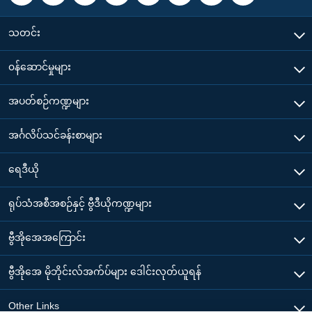
သတင်း
၀န်ဆောင်မှုများ
အပတ်စဉ်ကဏ္ဍများ
အင်္ဂလိပ်သင်ခန်းစာများ
ရေဒီယို
ရုပ်သံအစီအစဉ်နှင့် ဗွီဒီယိုကဏ္ဍများ
ဗွီအိုအေအကြောင်း
ဗွီအိုအေ မိုဘိုင်းလ်အက်ပ်များ ဒေါင်းလုတ်ယူရန်
Other Links