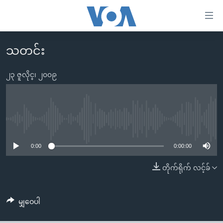
သုံး
ရ
လွယ်ကူ
သတင်း
မူလစာမျက်နှာ
စေ
မြန်မာ
၂၃ ဇူလိုင္၊ ၂၀၀၉
သည့်
ကမ္ဘာ့သတင်းများ
Link
ဗွီဒီယို
နိုင်ငံတကာ
များ
သတင်းလွတ်လပ်ခွင့်
အမေရိကန်
No media source currently available
ပင်မ
ရပ်ဝန်းတခု လမ်းတခု အလွန်
တရုတ်
အကြောင်းအရာ
0:00
0:00:00
သို့
အင်္ဂလိပ်စာလေ့လာမယ်
အစ္စရေး-ပါလက်စတိုင်း
တိုက်ရိုက် လင့်ခ်
ကျော်
အပတ်စဉ်ကဏ္ဍများ
အမေရိကန်သုံးအီဒီယံ
ကြည့်
ရေဒီယိုနှင့်ရုပ်သံ အချက်အလက်များ
မကြေးမုံရဲ့ အင်္ဂလိပ်စာ
ရေဒီယို
ရန်
မျှဝေပါ
ပင်မ
ရေဒီယို/တီဗွီအစီအစဉ်
ရုပ်ရှင်ထဲက အင်္ဂလိပ်စာ
တီဗွီ