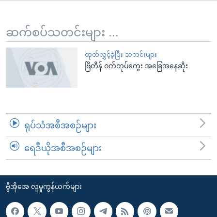
အ
သုတပဒေသာ အင်္ဂလိပ်စာ
ညွန်း
Learning English
စာမျက်နှာ
ဆက်စပ်သတင်းများ ...
သို့
ဗွီအိုအေ လူမှုကွန်ယက်များ
ကျော်
ထုတ်လွှင့်ခဲ့ပြီး သတင်းများ
ဗြိတိန် ဝက်တုပ်ကွေး အခြေအနေဆိုး
ကြည့်
ရန်
ဘာသာစကားများ
ရှာဖွေ
ရန်
နေရာ
ရုပ်သံအစီအစဉ်များ
သို့
ကျော်
ရေဒီယိုအစီအစဉ်များ
ရန်
ဗွီအိုအေ လူမှုကွန်ယက်များ