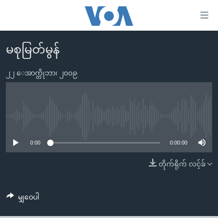
သုံး
ရ
လွယ်ကူ
မစုမြတ်မွန်
မူလစာမျက်နှာ
စေ
မြန်မာ
၂၂ ေအာက္တိုဘာ၊ ၂၀၀၉
သည့်
ကမ္ဘာ့သတင်းများ
Link
ဗွီဒီယို
နိုင်ငံတကာ
များ
သတင်းလွတ်လပ်ခွင့်
အမေရိကန်
No media source currently available
ပင်မ
ရပ်ဝန်းတခု လမ်းတခု အလွန်
တရုတ်
အကြောင်းအရာ
0:00
0:00:00
သို့
အင်္ဂလိပ်စာလေ့လာမယ်
အစ္စရေး-ပါလက်စတိုင်း
တိုက်ရိုက် လင့်ခ်
ကျော်
အပတ်စဉ်ကဏ္ဍများ
အမေရိကန်သုံးအီဒီယံ
ကြည့်
ရေဒီယိုနှင့်ရုပ်သံ အချက်အလက်များ
မကြေးမုံရဲ့ အင်္ဂလိပ်စာ
ရေဒီယို
ရန်
မျှဝေပါ
ပင်မ
ရေဒီယို/တီဗွီအစီအစဉ်
ရုပ်ရှင်ထဲက အင်္ဂလိပ်စာ
တီဗွီ