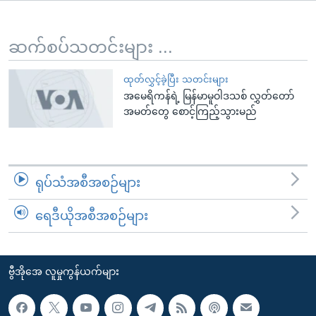
အ
သုတပဒေသာ အင်္ဂလိပ်စာ
ညွန်း
Learning English
စာမျက်နှာ
ဆက်စပ်သတင်းများ ...
သို့
ဗွီအိုအေ လူမှုကွန်ယက်များ
ကျော်
ထုတ်လွှင့်ခဲ့ပြီး သတင်းများ
အမေရိကန်ရဲ့ မြန်မာမူဝါဒသစ် လွှတ်တော်
ကြည့်
အမတ်တွေ စောင့်ကြည့်သွားမည်
ရန်
ဘာသာစကားများ
ရှာဖွေ
ရန်
နေရာ
ရုပ်သံအစီအစဉ်များ
သို့
ကျော်
ရေဒီယိုအစီအစဉ်များ
ရန်
ဗွီအိုအေ လူမှုကွန်ယက်များ