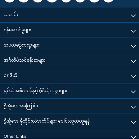
သတင်း
၀န်ဆောင်မှုများ
အပတ်စဉ်ကဏ္ဍများ
အင်္ဂလိပ်သင်ခန်းစာများ
ရေဒီယို
ရုပ်သံအစီအစဉ်နှင့် ဗွီဒီယိုကဏ္ဍများ
ဗွီအိုအေအကြောင်း
ဗွီအိုအေ မိုဘိုင်းလ်အက်ပ်များ ဒေါင်းလုတ်ယူရန်
Other Links