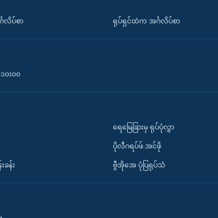
်္ဂလိပ်စာ
ရုပ်ရှင်ထဲက အင်္ဂလိပ်စာ
၀-၁၀း၀၀
ရေမြေခြားမှ ရုပ်ပုံလွှာ
ပိုလီဂရပ်ဖ်.အင်ဖို
်းခန်း
ဗွီအိုအေ ပုံပြရုပ်သံ