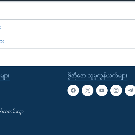
း
ား
ုများ
ဗွီအိုအေ လူမှုကွန်ယက်များ
းလ်သတင်းလွှာ