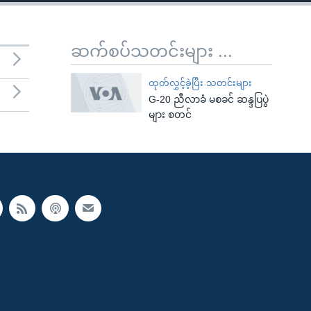
ဆက်စပ်သတင်းများ ...
ထုတ်လွှင့်ခဲ့ပြီး သတင်းများ
G-20 ညီလာခံ မစခင် ဆန္ဒပြပွဲ
များ စတင်