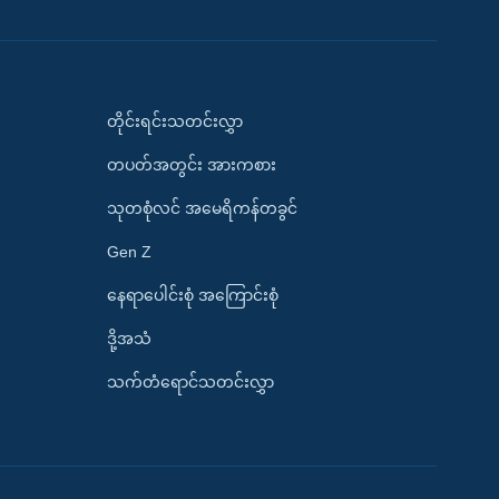
တိုင်းရင်းသတင်းလွှာ
တပတ်အတွင်း အားကစား
သုတစုံလင် အမေရိကန်တခွင်
Gen Z
နေရာပေါင်းစုံ အကြောင်းစုံ
ဒို့အသံ
သက်တံရောင်သတင်းလွှာ