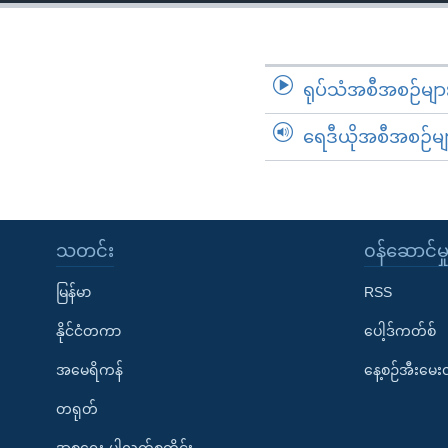
သုတပဒေသာ အင်္ဂလိပ်စာ
အ
ညွန်း
စာမျက်နှာ
သို့
ရုပ်သံအစီအစဉ်မျာ
ကျော်
ရေဒီယိုအစီအစဉ်မျ
ကြည့်
ရန်
ရှာဖွေ
ရန်
နေရာ
သတင်း
၀န်ဆောင်မှ
သို့
မြန်မာ
RSS
ကျော်
ရန်
နိုင်ငံတကာ
ပေါ့ဒ်ကတ်စ်
အမေရိကန်
နေ့စဉ်အီးမေ
တရုတ်