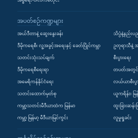
အစ္စရေး-ပါလက်စတိုင်း
အပတ်စဉ်ကဏ္ဍများ
အယ်ဒီတာနဲ့ ဆွေးနွေးခန်း
သိပ္ပံနဲ့နည်း
ဒီမိုကရေစီ၊ လူ့အခွင့်အရေးနှင့် ခေတ်ပြိုင်ကမ္ဘာ
ဥတုရာသီနဲ့ 
သတင်းသုံးသပ်ချက်
စီးပွားရေး
ဒီမိုကရေစီရေးရာ
တပတ်အတွင်
အမေရိကန်နိုင်ငံရေး
လယ်ယာစီးပွ
သတင်းထောက်မှတ်စု
ယူကရိန်း၊ မြန
ကမ္ဘာ့သတင်းမီဒီယာထဲက မြန်မာ
ထူးခြားဆန်း
ကမ္ဘာ့ မြန်မာ့ မီဒီယာမြင်ကွင်း
လူမှုရှုခင်း