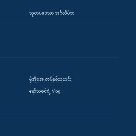
သုတပဒေသာ အင်္ဂလိပ်စာ
ဗွီအိုအေ တမိနစ်သတင်း
နော်သဇင်ရဲ့ Vlog