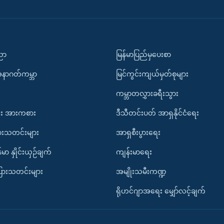
ပညာ
မြန်မာပြည်မှပေးစာ
အနာဂတ်ကမ္ဘာ
မြင်ကွင်းကျယ်မှတ်စုများ
ကမ္ဘာတလွှားခရီးသွား
း အားကစား
ဒီသီတင်းပတ် အာရှနိုင်ငံရေး
ားသတင်းများ
အာရှစီးပွားရေး
်မာ နှိုင်းယှဉ်ချက်
ကျန်းမာရေး
ပြားသတင်းများ
အမျိုးသမီးကဏ္ဍ
ရိုဟင်ဂျာအရေး မျှော်လင့်ချက်