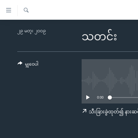
သုံး
ရ
ရှာဖွေ
လွယ်ကူ
မူလစာမျက်နှာ
၂၉ မတ္၊ ၂၀၀၉
ရ
သတင်း
စေ
မြန်မာ
လာ
သည့်
ဒ်
ကမ္ဘာ့သတင်းများ
Link
ဗွီဒီယို
နိုင်ငံတကာ
မျှဝေပါ
များ
သတင်းလွတ်လပ်ခွင့်
အမေရိကန်
ပင်မ
ရပ်ဝန်းတခု လမ်းတခု အလွန်
တရုတ်
အကြောင်းအရာ
အင်္ဂလိပ်စာလေ့လာမယ်
အစ္စရေး-ပါလက်စတိုင်း
သို့
0:00
အပတ်စဉ်ကဏ္ဍများ
အမေရိကန်သုံးအီဒီယံ
ကျော်
သီးခြားခွဲထုတ်၍ နားဆင
ကြည့်
ရေဒီယိုနှင့်ရုပ်သံ အချက်အလက်များ
မကြေးမုံရဲ့ အင်္ဂလိပ်စာ
ရေဒီယို
ရန်
ရေဒီယို/တီဗွီအစီအစဉ်
ရုပ်ရှင်ထဲက အင်္ဂလိပ်စာ
တီဗွီ
ပင်မ