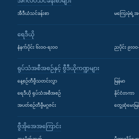
အင်္ဂလိပ်သင်ခန်းစာများ
အီဒီယံသင်ခန်းစာ
မကြေးမုံရဲ့အင
ရေဒီယို
နံနက်ပိုင်း ၆း၀၀-ရး၀၀
ညပိုင်း ၉း၀
ရုပ်သံအစီအစဉ်နှင့် ဗွီဒီယိုကဏ္ဍများ
နေ့စဉ်တီဗွီသတင်းလွှာ
မြန်မာ
ရေဒီယို ရုပ်သံအစီအစဉ်
နိုင်ငံတကာ
အပတ်စဉ်တီဗွီမဂ္ဂဇင်း
တွေ့ဆုံမေးမြန
ဗွီအိုအေအကြောင်း