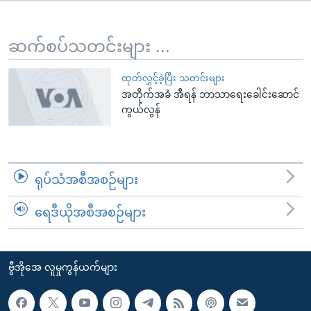
အ
သုတပဒေသာ အင်္ဂလိပ်စာ
ညွန်း
Learning English
စာမျက်နှာ
ဆက်စပ်သတင်းများ ...
သို့
ဗွီအိုအေ လူမှုကွန်ယက်များ
ကျော်
ထုတ်လွှင့်ခဲ့ပြီး သတင်းများ
အတိုက်အခံ အီရန် ဘာသာရေးခေါင်းဆောင်
ကြည့်
ကွယ်လွန်
ရန်
ဘာသာစကားများ
ရှာဖွေ
ရန်
နေရာ
ရုပ်သံအစီအစဉ်များ
သို့
ကျော်
ရေဒီယိုအစီအစဉ်များ
ရန်
ဗွီအိုအေ လူမှုကွန်ယက်များ