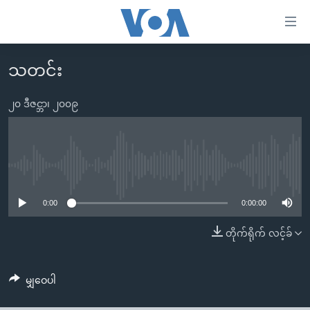
သုံး
ရ
လွယ်ကူ
သတင်း
မူလစာမျက်နှာ
စေ
မြန်မာ
၂၀ ဒီဇင္ဘာ၊ ၂၀၀၉
သည့်
ကမ္ဘာ့သတင်းများ
Link
ဗွီဒီယို
နိုင်ငံတကာ
များ
သတင်းလွတ်လပ်ခွင့်
အမေရိကန်
No media source currently available
ပင်မ
ရပ်ဝန်းတခု လမ်းတခု အလွန်
တရုတ်
အကြောင်းအရာ
0:00
0:00:00
သို့
အင်္ဂလိပ်စာလေ့လာမယ်
အစ္စရေး-ပါလက်စတိုင်း
တိုက်ရိုက် လင့်ခ်
ကျော်
အပတ်စဉ်ကဏ္ဍများ
အမေရိကန်သုံးအီဒီယံ
ကြည့်
ရေဒီယိုနှင့်ရုပ်သံ အချက်အလက်များ
မကြေးမုံရဲ့ အင်္ဂလိပ်စာ
ရေဒီယို
ရန်
မျှဝေပါ
ပင်မ
ရေဒီယို/တီဗွီအစီအစဉ်
ရုပ်ရှင်ထဲက အင်္ဂလိပ်စာ
တီဗွီ