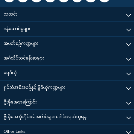
သတင်း
၀န်ဆောင်မှုများ
အပတ်စဉ်ကဏ္ဍများ
အင်္ဂလိပ်သင်ခန်းစာများ
ရေဒီယို
ရုပ်သံအစီအစဉ်နှင့် ဗွီဒီယိုကဏ္ဍများ
ဗွီအိုအေအကြောင်း
ဗွီအိုအေ မိုဘိုင်းလ်အက်ပ်များ ဒေါင်းလုတ်ယူရန်
Other Links