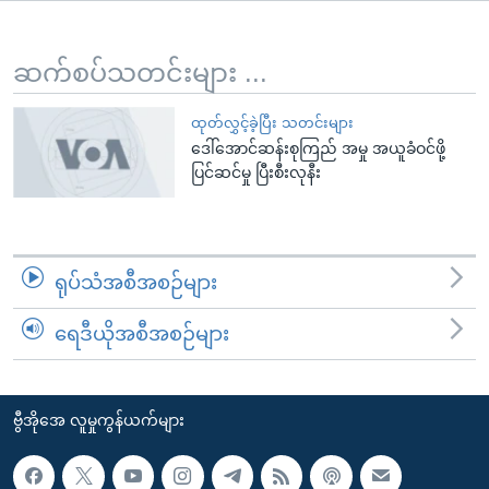
အ
သုတပဒေသာ အင်္ဂလိပ်စာ
ညွန်း
Learning English
စာမျက်နှာ
ဆက်စပ်သတင်းများ ...
သို့
ဗွီအိုအေ လူမှုကွန်ယက်များ
ကျော်
ထုတ်လွှင့်ခဲ့ပြီး သတင်းများ
ဒေါ်အောင်ဆန်းစုကြည် အမှု အယူခံဝင်ဖို့
ကြည့်
ပြင်ဆင်မှု ပြီးစီးလုနီး
ရန်
ဘာသာစကားများ
ရှာဖွေ
ရန်
နေရာ
ရုပ်သံအစီအစဉ်များ
သို့
ကျော်
ရေဒီယိုအစီအစဉ်များ
ရန်
ဗွီအိုအေ လူမှုကွန်ယက်များ