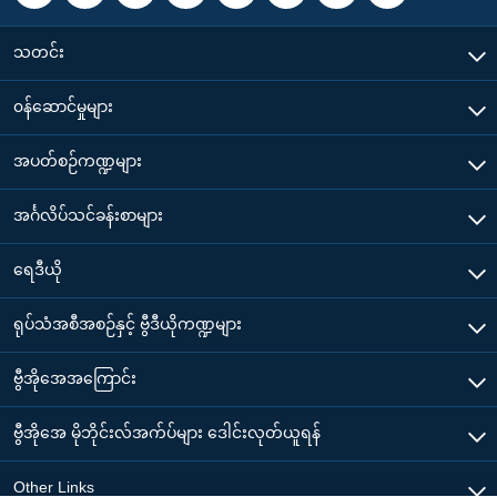
သတင်း
၀န်ဆောင်မှုများ
အပတ်စဉ်ကဏ္ဍများ
အင်္ဂလိပ်သင်ခန်းစာများ
ရေဒီယို
ရုပ်သံအစီအစဉ်နှင့် ဗွီဒီယိုကဏ္ဍများ
ဗွီအိုအေအကြောင်း
ဗွီအိုအေ မိုဘိုင်းလ်အက်ပ်များ ဒေါင်းလုတ်ယူရန်
Other Links