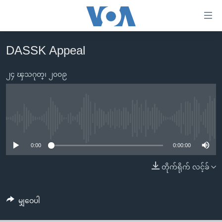
သုံး
ရ
လွယ်ကူ
DASSK Appeal
မူလစာမျက်နှာ
စေ
မြန်မာ
၂၄ ၾသဂုတ္၊ ၂၀၀၉
သည့်
ကမ္ဘာ့သတင်းများ
Link
ဗွီဒီယို
နိုင်ငံတကာ
များ
သတင်းလွတ်လပ်ခွင့်
အမေရိကန်
No media source currently available
ပင်မ
ရပ်ဝန်းတခု လမ်းတခု အလွန်
တရုတ်
အကြောင်းအရာ
0:00
0:00:00
သို့
အင်္ဂလိပ်စာလေ့လာမယ်
အစ္စရေး-ပါလက်စတိုင်း
တိုက်ရိုက် လင့်ခ်
ကျော်
အပတ်စဉ်ကဏ္ဍများ
အမေရိကန်သုံးအီဒီယံ
ကြည့်
ရေဒီယိုနှင့်ရုပ်သံ အချက်အလက်များ
မကြေးမုံရဲ့ အင်္ဂလိပ်စာ
ရေဒီယို
ရန်
မျှဝေပါ
ပင်မ
ရေဒီယို/တီဗွီအစီအစဉ်
ရုပ်ရှင်ထဲက အင်္ဂလိပ်စာ
တီဗွီ