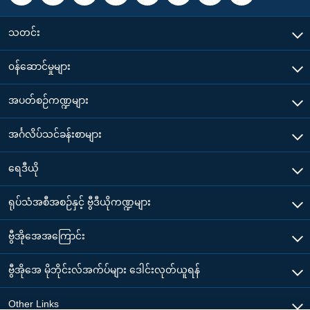
သတင်း
၀န်ဆောင်မှုများ
အပတ်စဉ်ကဏ္ဍများ
အင်္ဂလိပ်သင်ခန်းစာများ
ရေဒီယို
ရုပ်သံအစီအစဉ်နှင့် ဗွီဒီယိုကဏ္ဍများ
ဗွီအိုအေအကြောင်း
ဗွီအိုအေ မိုဘိုင်းလ်အက်ပ်များ ဒေါင်းလုတ်ယူရန်
Other Links