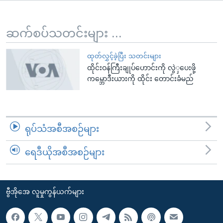
အ
သုတပဒေသာ အင်္ဂလိပ်စာ
ညွန်း
Learning English
စာမျက်နှာ
ဆက်စပ်သတင်းများ ...
သို့
ဗွီအိုအေ လူမှုကွန်ယက်များ
ကျော်
ထုတ်လွှင့်ခဲ့ပြီး သတင်းများ
ထိုင်းဝန်ကြီးချုပ်ဟောင်းကို လွဲှပေးဖို့
ကြည့်
ကမ္ဘောဒီးယားကို ထိုင်း တောင်းခံမည်
ရန်
ဘာသာစကားများ
ရှာဖွေ
ရန်
နေရာ
ရုပ်သံအစီအစဉ်များ
သို့
ကျော်
ရေဒီယိုအစီအစဉ်များ
ရန်
ဗွီအိုအေ လူမှုကွန်ယက်များ