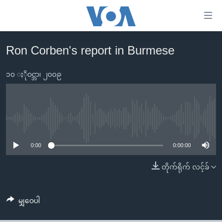
သုံး
ရ
လွယ်ကူ
Ron Corben's report in Burmese
မူလစာမျက်နှာ
စေ
မြန်မာ
၁၀ ႏိုဝင္ဘာ၊ ၂၀၀၉
သည့်
ကမ္ဘာ့သတင်းများ
Link
ဗွီဒီယို
နိုင်ငံတကာ
များ
သတင်းလွတ်လပ်ခွင့်
အမေရိကန်
No media source currently available
ပင်မ
ရပ်ဝန်းတခု လမ်းတခု အလွန်
တရုတ်
အကြောင်းအရာ
0:00
0:00:00
သို့
အင်္ဂလိပ်စာလေ့လာမယ်
အစ္စရေး-ပါလက်စတိုင်း
တိုက်ရိုက် လင့်ခ်
ကျော်
အပတ်စဉ်ကဏ္ဍများ
အမေရိကန်သုံးအီဒီယံ
ကြည့်
ရေဒီယိုနှင့်ရုပ်သံ အချက်အလက်များ
မကြေးမုံရဲ့ အင်္ဂလိပ်စာ
ရေဒီယို
ရန်
မျှဝေပါ
ပင်မ
ရေဒီယို/တီဗွီအစီအစဉ်
ရုပ်ရှင်ထဲက အင်္ဂလိပ်စာ
တီဗွီ