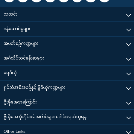
သတင်း
၀န်ဆောင်မှုများ
အပတ်စဉ်ကဏ္ဍများ
အင်္ဂလိပ်သင်ခန်းစာများ
ရေဒီယို
ရုပ်သံအစီအစဉ်နှင့် ဗွီဒီယိုကဏ္ဍများ
ဗွီအိုအေအကြောင်း
ဗွီအိုအေ မိုဘိုင်းလ်အက်ပ်များ ဒေါင်းလုတ်ယူရန်
Other Links