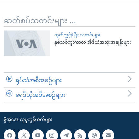
အ
သုတပဒေသာ အင်္ဂလိပ်စာ
ညွန်း
Learning English
စာမျက်နှာ
ဆက်စပ်သတင်းများ ...
သို့
ဗွီအိုအေ လူမှုကွန်ယက်များ
ကျော်
ထုတ်လွှင့်ခဲ့ပြီး သတင်းများ
နှစ်သစ်ကူးကာလ အီဒီယံအသုံးအနှုန်းများ
ကြည့်
ရန်
ဘာသာစကားများ
ရှာဖွေ
ရန်
နေရာ
ရုပ်သံအစီအစဉ်များ
သို့
ကျော်
ရေဒီယိုအစီအစဉ်များ
ရန်
ဗွီအိုအေ လူမှုကွန်ယက်များ