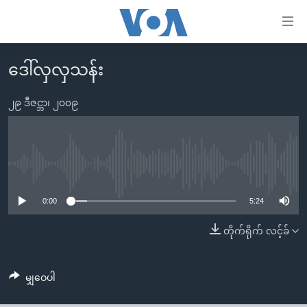
သုံး
ရ
လွယ်ကူ
ဒေါ်လှလှသန်း
မူလစာမျက်နှာ
စေ
မြန်မာ
၂၉ ဒီဇင္ဘာ၊ ၂၀၀၉
သည့်
ကမ္ဘာ့သတင်းများ
Link
ဗွီဒီယို
နိုင်ငံတကာ
များ
သတင်းလွတ်လပ်ခွင့်
အမေရိကန်
No media source currently available
ပင်မ
ရပ်ဝန်းတခု လမ်းတခု အလွန်
တရုတ်
အကြောင်းအရာ
0:00
5:24
သို့
အင်္ဂလိပ်စာလေ့လာမယ်
အစ္စရေး-ပါလက်စတိုင်း
တိုက်ရိုက် လင့်ခ်
ကျော်
အပတ်စဉ်ကဏ္ဍများ
အမေရိကန်သုံးအီဒီယံ
ကြည့်
ရေဒီယိုနှင့်ရုပ်သံ အချက်အလက်များ
မကြေးမုံရဲ့ အင်္ဂလိပ်စာ
ရေဒီယို
ရန်
မျှဝေပါ
ပင်မ
ရေဒီယို/တီဗွီအစီအစဉ်
ရုပ်ရှင်ထဲက အင်္ဂလိပ်စာ
တီဗွီ