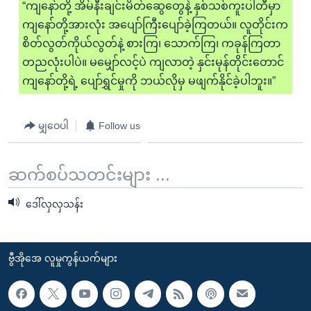
“ကျနော်တို့ အိမ်နီးချင်းမိတ်ဆွေတွေနဲ့ နှစ်သစ်ကူးပါတီမှာ
ကျနော်တို့အားလုံး အပျော်ကြီးပျော်ခဲ့ကြတယ်။ လူတိုင်းက
စိတ်လွတ်ကိုယ်လွတ်နဲ့ စားကြ၊ သောက်ကြ၊ ကခုန်ကြတာ
တညလုံးပါပဲ။ မမျှော်လင့်ပဲ ကျလာတဲ့ နှင်းမုန်တိုင်းတောင်
ကျနော်တို့ရဲ့ ပျော်ရွှင်မှုကို ဘယ်လိုမှ မဖျက်နိုင်ခဲ့ပါဘူး။”
မျှဝေပါ
Follow us
ဆက်စပ်သတင်းများ ...
ဒေါ်လှလှသန်း
ဗွီအိုအေ လူမှုကွန်ယက်များ