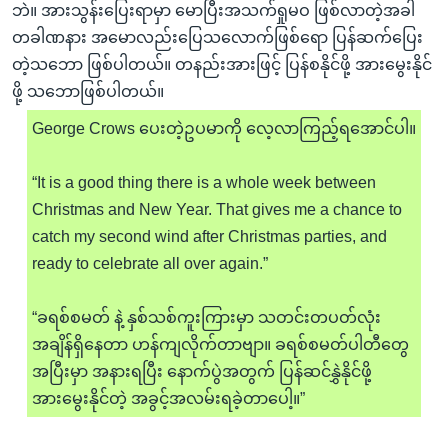
ဘဲ။ အားသွန်းပြေးရာမှာ မောပြီးအသက်ရှုမဝ ဖြစ်လာတဲ့အခါ
တခါဏနား အမောလည်းပြေသလောက်ဖြစ်ရော ပြန်ဆက်ပြေး
တဲ့သဘော ဖြစ်ပါတယ်။ တနည်းအားဖြင့် ပြန်စနိုင်ဖို့ အားမွေးနိုင်
ဖို့ သဘောဖြစ်ပါတယ်။
George Crows ပေးတဲ့ဥပမာကို လေ့လာကြည့်ရအောင်ပါ။
“It is a good thing there is a whole week between
Christmas and New Year. That gives me a chance to
catch my second wind after Christmas parties, and
ready to celebrate all over again.”
“ခရစ်စမတ် နဲ့ နှစ်သစ်ကူးကြားမှာ သတင်းတပတ်လုံး
အချိန်ရှိနေတာ ဟန်ကျလိုက်တာဗျာ။ ခရစ်စမတ်ပါတီတွေ
အပြီးမှာ အနားရပြီး နောက်ပွဲအတွက် ပြန်ဆင်နွှဲနိုင်ဖို့
အားမွေးနိုင်တဲ့ အခွင့်အလမ်းရခဲ့တာပေါ့။”