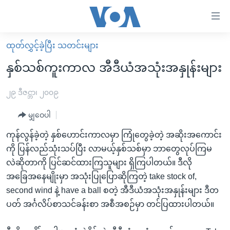
သုံး
ရ
လွယ်ကူ
ထုတ်လွှင့်ခဲ့ပြီး သတင်းများ
မူလစာမျက်နှာ
စေ
နှစ်သစ်ကူးကာလ အီဒီယံအသုံးအနှုန်းများ
မြန်မာ
သည့်
ကမ္ဘာ့သတင်းများ
၂၉ ဒီဇင္ဘာ၊ ၂၀၀၉
Link
ဗွီဒီယို
နိုင်ငံတကာ
မျှဝေပါ
များ
သတင်းလွတ်လပ်ခွင့်
အမေရိကန်
ကုန်လွန်ခဲ့တဲ့ နှစ်ဟောင်းကာလမှာ ကြုံတွေခဲ့တဲ့ အဆိုးအကောင်း
ပင်မ
ရပ်ဝန်းတခု လမ်းတခု အလွန်
တရုတ်
ကို ပြန်လည်သုံးသပ်ပြီး လာမယ့်နှစ်သစ်မှာ ဘာတွေလုပ်ကြမ
အကြောင်းအရာ
လဲဆိုတာကို ပြင်ဆင်ထားကြသူများ ရှိကြပါတယ်။ ဒီလို
သို့
အင်္ဂလိပ်စာလေ့လာမယ်
အစ္စရေး-ပါလက်စတိုင်း
အခြေအနေမျိုးမှာ အသုံးပြုပြောဆိုကြတဲ့ take stock of,
ကျော်
အပတ်စဉ်ကဏ္ဍများ
အမေရိကန်သုံးအီဒီယံ
second wind နဲ့ have a ball စတဲ့ အီဒီယံအသုံးအနှုန်းများ ဒီတ
ကြည့်
ရေဒီယိုနှင့်ရုပ်သံ အချက်အလက်များ
မကြေးမုံရဲ့ အင်္ဂလိပ်စာ
ရေဒီယို
ပတ် အင်္ဂလိပ်စာသင်ခန်းစာ အစီအစဉ်မှာ တင်ပြထားပါတယ်။
ရန်
ပင်မ
ရေဒီယို/တီဗွီအစီအစဉ်
ရုပ်ရှင်ထဲက အင်္ဂလိပ်စာ
တီဗွီ