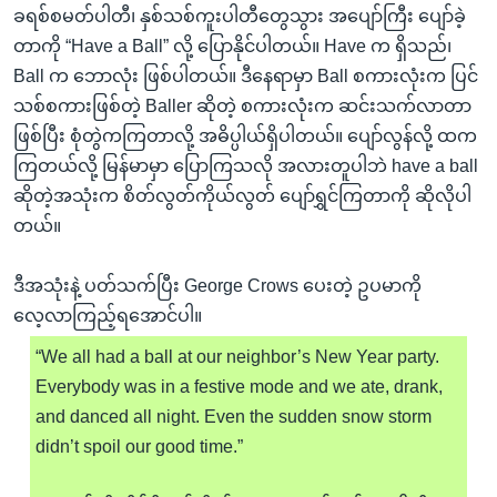
ခရစ်စမတ်ပါတီ၊ နှစ်သစ်ကူးပါတီတွေသွား အပျော်ကြီး ပျော်ခဲ့
တာကို “Have a Ball” လို့ ပြောနိုင်ပါတယ်။ Have က ရှိသည်၊
Ball က ဘောလုံး ဖြစ်ပါတယ်။ ဒီနေရာမှာ Ball စကားလုံးက ပြင်
သစ်စကားဖြစ်တဲ့ Baller ဆိုတဲ့ စကားလုံးက ဆင်းသက်လာတာ
ဖြစ်ပြီး စုံတွဲကကြတာလို့ အဓိပ္ပါယ်ရှိပါတယ်။ ပျော်လွန်လို့ ထက
ကြတယ်လို့ မြန်မာမှာ ပြောကြသလို အလားတူပါဘဲ have a ball
ဆိုတဲ့အသုံးက စိတ်လွတ်ကိုယ်လွတ် ပျော်ရွှင်ကြတာကို ဆိုလိုပါ
တယ်။
ဒီအသုံးနဲ့ ပတ်သက်ပြီး George Crows ပေးတဲ့ ဥပမာကို
လေ့လာကြည့်ရအောင်ပါ။
“We all had a ball at our neighbor’s New Year party.
Everybody was in a festive mode and we ate, drank,
and danced all night. Even the sudden snow storm
didn’t spoil our good time.”