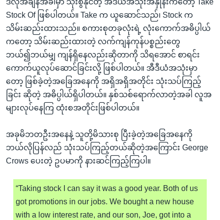
ဒီလိုအချိန်အခါမှာ သုံးစွဲနိုင်တဲ့ အီဒီယံအသုံးအနှုန်းကတော့ Take
အ
သုတပဒေသာ အင်္ဂလိပ်စာ
Stock Of ဖြစ်ပါတယ်။ Take က ယူဆောင်သည်၊ Stock က
ညွန်း
Learning English
သိမ်းဆည်းထားသည်။ စကားစုတခုလုံးရဲ့ လုံးကောက်အဓိပ္ပါယ်
စာမျက်နှာ
ကတော့ သိမ်းဆည်းထားတဲ့ လက်ကျန်ကုန်ပစ္စည်းတွေ
သို့
ဗွီအိုအေ လူမှုကွန်ယက်များ
ဘယ်၍ဘယ်မျှ ကျန်ရှိနေလည်းဆိုတာကို သိရအောင် စာရင်း
ကျော်
ကောက်ယူလုပ်ဆောင်ခြင်းလို့ ဖြစ်ပါတယ်။ အီဒီယံအသုံးမှာ
ကြည့်
တော့ ဖြစ်ခဲ့တဲ့အခြေအနေကို အရှိအရှိအတိုင်း သုံးသပ်ကြည့်
ရန်
ဘာသာစကားများ
ခြင်း ဆိုတဲ့ အဓိပ္ပါယ်ရှိပါတယ်။ နှစ်သစ်ရောက်လာတဲ့အခါ လူအ
ရှာဖွေ
များလုပ်နေကြ ထုံးစအတိုင်းဖြစ်ပါတယ်။
ရန်
နေရာ
အခုမိဘတဦးအနေနဲ့ သူတို့မိသားစု ပြီးခဲ့တဲ့အခြေအနေကို
သို့
ဘယ်လိုပြန်လည် သုံးသပ်ကြည့်တယ်ဆိုတဲ့အကြောင်း George
ကျော်
Crows ပေးတဲ့ ဥပမာကို နားဆင်ကြည့်ကြပါ။
ရန်
“Taking stock I can say it was a good year. Both of us
got promotions in our jobs. We bought a new house
with a low interest rate, and our son, Joe, got into a