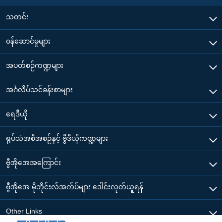
သတင်း
၀န်ဆောင်မှုများ
အပတ်စဉ်ကဏ္ဍများ
အင်္ဂလိပ်သင်ခန်းစာများ
ရေဒီယို
ရုပ်သံအစီအစဉ်နှင့် ဗွီဒီယိုကဏ္ဍများ
ဗွီအိုအေအကြောင်း
ဗွီအိုအေ မိုဘိုင်းလ်အက်ပ်များ ဒေါင်းလုတ်ယူရန်
Other Links