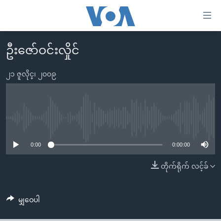
သုံး
ရ
လွယ်ကူ
ဦးဇော်ဝင်းလှိုင်
မူလစာမျက်နှာ
စေ
မြန်မာ
၂၁ ဇူလိုင္၊ ၂၀၀၉
သည့်
ကမ္ဘာ့သတင်းများ
Link
ဗွီဒီယို
နိုင်ငံတကာ
များ
သတင်းလွတ်လပ်ခွင့်
အမေရိကန်
No media source currently available
ပင်မ
ရပ်ဝန်းတခု လမ်းတခု အလွန်
တရုတ်
အကြောင်းအရာ
0:00
0:00:00
သို့
အင်္ဂလိပ်စာလေ့လာမယ်
အစ္စရေး-ပါလက်စတိုင်း
တိုက်ရိုက် လင့်ခ်
ကျော်
အပတ်စဉ်ကဏ္ဍများ
အမေရိကန်သုံးအီဒီယံ
ကြည့်
ရေဒီယိုနှင့်ရုပ်သံ အချက်အလက်များ
မကြေးမုံရဲ့ အင်္ဂလိပ်စာ
ရေဒီယို
ရန်
မျှဝေပါ
ပင်မ
ရေဒီယို/တီဗွီအစီအစဉ်
ရုပ်ရှင်ထဲက အင်္ဂလိပ်စာ
တီဗွီ