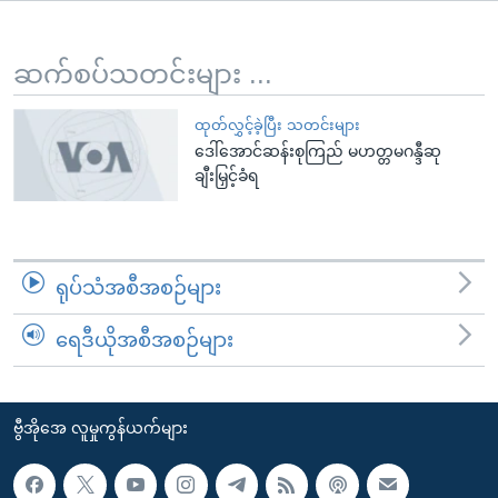
အ
သုတပဒေသာ အင်္ဂလိပ်စာ
ညွန်း
Learning English
စာမျက်နှာ
ဆက်စပ်သတင်းများ ...
သို့
ဗွီအိုအေ လူမှုကွန်ယက်များ
ကျော်
ထုတ်လွှင့်ခဲ့ပြီး သတင်းများ
ဒေါ်အောင်ဆန်းစုကြည် မဟတ္တမဂန္ဒီဆု
ကြည့်
ချီးမြှင့်ခံရ
ရန်
ဘာသာစကားများ
ရှာဖွေ
ရန်
နေရာ
ရုပ်သံအစီအစဉ်များ
သို့
ကျော်
ရေဒီယိုအစီအစဉ်များ
ရန်
ဗွီအိုအေ လူမှုကွန်ယက်များ