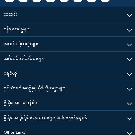
သတင်း
၀န်ဆောင်မှုများ
အပတ်စဉ်ကဏ္ဍများ
အင်္ဂလိပ်သင်ခန်းစာများ
ရေဒီယို
ရုပ်သံအစီအစဉ်နှင့် ဗွီဒီယိုကဏ္ဍများ
ဗွီအိုအေအကြောင်း
ဗွီအိုအေ မိုဘိုင်းလ်အက်ပ်များ ဒေါင်းလုတ်ယူရန်
Other Links