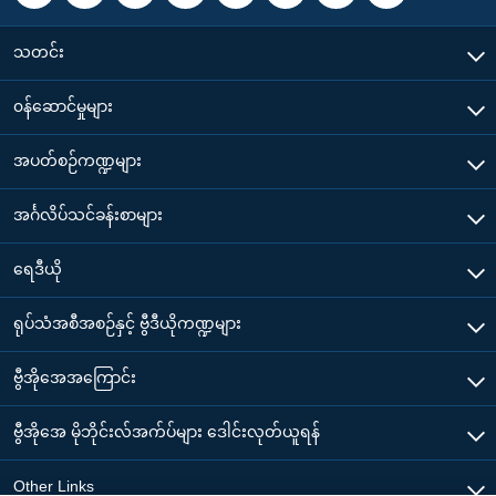
သတင်း
၀န်ဆောင်မှုများ
အပတ်စဉ်ကဏ္ဍများ
အင်္ဂလိပ်သင်ခန်းစာများ
ရေဒီယို
ရုပ်သံအစီအစဉ်နှင့် ဗွီဒီယိုကဏ္ဍများ
ဗွီအိုအေအကြောင်း
ဗွီအိုအေ မိုဘိုင်းလ်အက်ပ်များ ဒေါင်းလုတ်ယူရန်
Other Links