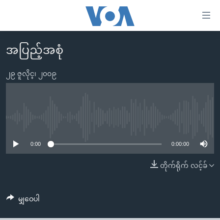
သုံး
ရ
လွယ်ကူ
အပြည့်အစုံ
မူလစာမျက်နှာ
စေ
မြန်မာ
၂၉ ဇူလိုင္၊ ၂၀၀၉
သည့်
ကမ္ဘာ့သတင်းများ
Link
ဗွီဒီယို
နိုင်ငံတကာ
များ
သတင်းလွတ်လပ်ခွင့်
အမေရိကန်
No media source currently available
ပင်မ
ရပ်ဝန်းတခု လမ်းတခု အလွန်
တရုတ်
အကြောင်းအရာ
0:00
0:00:00
သို့
အင်္ဂလိပ်စာလေ့လာမယ်
အစ္စရေး-ပါလက်စတိုင်း
တိုက်ရိုက် လင့်ခ်
ကျော်
အပတ်စဉ်ကဏ္ဍများ
အမေရိကန်သုံးအီဒီယံ
ကြည့်
ရေဒီယိုနှင့်ရုပ်သံ အချက်အလက်များ
မကြေးမုံရဲ့ အင်္ဂလိပ်စာ
ရေဒီယို
ရန်
မျှဝေပါ
ပင်မ
ရေဒီယို/တီဗွီအစီအစဉ်
ရုပ်ရှင်ထဲက အင်္ဂလိပ်စာ
တီဗွီ