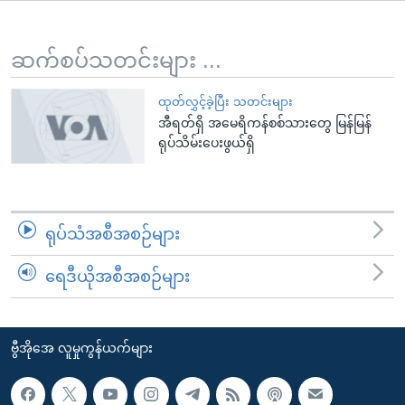
အ
သုတပဒေသာ အင်္ဂလိပ်စာ
ညွန်း
Learning English
စာမျက်နှာ
ဆက်စပ်သတင်းများ ...
သို့
ဗွီအိုအေ လူမှုကွန်ယက်များ
ကျော်
ထုတ်လွှင့်ခဲ့ပြီး သတင်းများ
အီရတ်ရှိ အမေရိကန်စစ်သားတွေ မြန်မြန်
ကြည့်
ရုပ်သိမ်းပေးဖွယ်ရှိ
ရန်
ဘာသာစကားများ
ရှာဖွေ
ရန်
နေရာ
ရုပ်သံအစီအစဉ်များ
သို့
ကျော်
ရေဒီယိုအစီအစဉ်များ
ရန်
ဗွီအိုအေ လူမှုကွန်ယက်များ