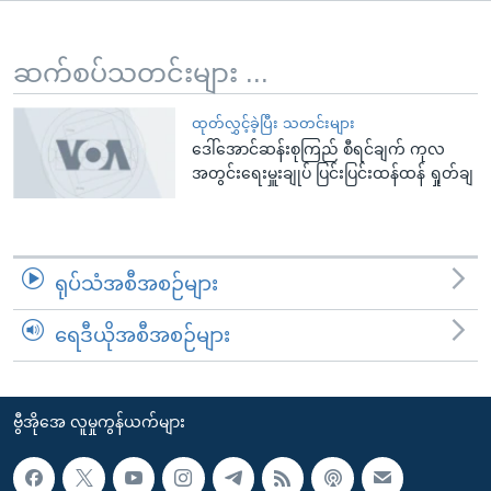
အ
သုတပဒေသာ အင်္ဂလိပ်စာ
ညွန်း
Learning English
စာမျက်နှာ
ဆက်စပ်သတင်းများ ...
သို့
ဗွီအိုအေ လူမှုကွန်ယက်များ
ကျော်
ထုတ်လွှင့်ခဲ့ပြီး သတင်းများ
ဒေါ်အောင်ဆန်းစုကြည် စီရင်ချက် ကုလ
ကြည့်
အတွင်းရေးမှူးချုပ် ပြင်းပြင်းထန်ထန် ရှုတ်ချ
ရန်
ဘာသာစကားများ
ရှာဖွေ
ရန်
နေရာ
ရုပ်သံအစီအစဉ်များ
သို့
ကျော်
ရေဒီယိုအစီအစဉ်များ
ရန်
ဗွီအိုအေ လူမှုကွန်ယက်များ