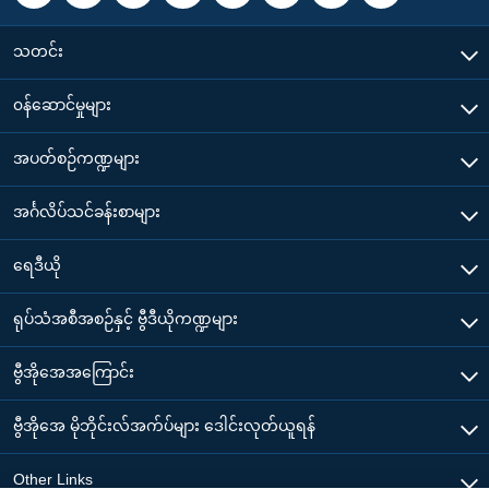
သတင်း
၀န်ဆောင်မှုများ
အပတ်စဉ်ကဏ္ဍများ
အင်္ဂလိပ်သင်ခန်းစာများ
ရေဒီယို
ရုပ်သံအစီအစဉ်နှင့် ဗွီဒီယိုကဏ္ဍများ
ဗွီအိုအေအကြောင်း
ဗွီအိုအေ မိုဘိုင်းလ်အက်ပ်များ ဒေါင်းလုတ်ယူရန်
Other Links