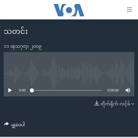
သုံး
ရ
လွယ်ကူ
သတင်း
မူလစာမျက်နှာ
စေ
မြန်မာ
၁၁ ၾသဂုတ္၊ ၂၀၀၉
သည့်
ကမ္ဘာ့သတင်းများ
Link
ဗွီဒီယို
နိုင်ငံတကာ
များ
သတင်းလွတ်လပ်ခွင့်
အမေရိကန်
No media source currently available
ပင်မ
ရပ်ဝန်းတခု လမ်းတခု အလွန်
တရုတ်
အကြောင်းအရာ
0:00
0:00:00
သို့
အင်္ဂလိပ်စာလေ့လာမယ်
အစ္စရေး-ပါလက်စတိုင်း
တိုက်ရိုက် လင့်ခ်
ကျော်
အပတ်စဉ်ကဏ္ဍများ
အမေရိကန်သုံးအီဒီယံ
ကြည့်
ရေဒီယိုနှင့်ရုပ်သံ အချက်အလက်များ
မကြေးမုံရဲ့ အင်္ဂလိပ်စာ
ရေဒီယို
ရန်
မျှဝေပါ
ပင်မ
ရေဒီယို/တီဗွီအစီအစဉ်
ရုပ်ရှင်ထဲက အင်္ဂလိပ်စာ
တီဗွီ