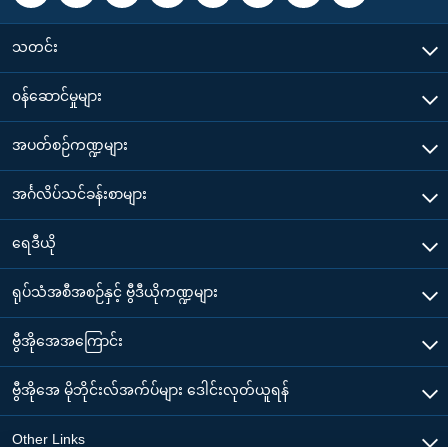
သတင်း
၀န်ဆောင်မှုများ
အပတ်စဉ်ကဏ္ဍများ
အင်္ဂလိပ်သင်ခန်းစာများ
ရေဒီယို
ရုပ်သံအစီအစဉ်နှင့် ဗွီဒီယိုကဏ္ဍများ
ဗွီအိုအေအကြောင်း
ဗွီအိုအေ မိုဘိုင်းလ်အက်ပ်များ ဒေါင်းလုတ်ယူရန်
Other Links