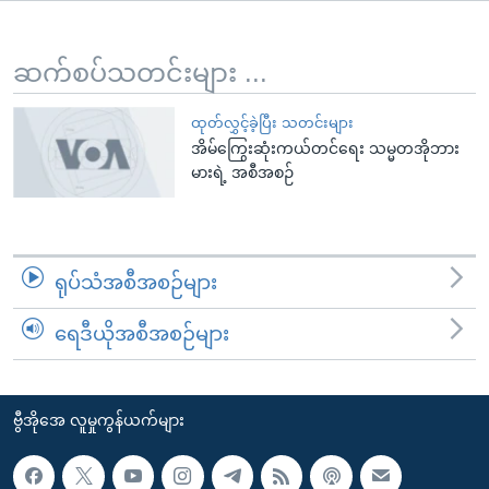
အ
သုတပဒေသာ အင်္ဂလိပ်စာ
ညွန်း
Learning English
စာမျက်နှာ
ဆက်စပ်သတင်းများ ...
သို့
ဗွီအိုအေ လူမှုကွန်ယက်များ
ကျော်
ထုတ်လွှင့်ခဲ့ပြီး သတင်းများ
အိမ်ကြွေးဆုံးကယ်တင်ရေး သမ္မတအိုဘား
ကြည့်
မားရဲ့ အစီအစဉ်
ရန်
ဘာသာစကားများ
ရှာဖွေ
ရန်
နေရာ
ရုပ်သံအစီအစဉ်များ
သို့
ကျော်
ရေဒီယိုအစီအစဉ်များ
ရန်
ဗွီအိုအေ လူမှုကွန်ယက်များ