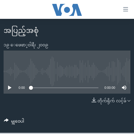
သုံး
ရ
လွယ်ကူ
အပြည့်အစုံ
မူလစာမျက်နှာ
စေ
မြန်မာ
၁၉ ေဖေဖာ္၀ါရီ၊ ၂၀၀၉
သည့်
ကမ္ဘာ့သတင်းများ
Link
ဗွီဒီယို
နိုင်ငံတကာ
များ
သတင်းလွတ်လပ်ခွင့်
အမေရိကန်
No media source currently available
ပင်မ
ရပ်ဝန်းတခု လမ်းတခု အလွန်
တရုတ်
အကြောင်းအရာ
0:00
0:00:00
သို့
အင်္ဂလိပ်စာလေ့လာမယ်
အစ္စရေး-ပါလက်စတိုင်း
တိုက်ရိုက် လင့်ခ်
ကျော်
အပတ်စဉ်ကဏ္ဍများ
အမေရိကန်သုံးအီဒီယံ
ကြည့်
ရေဒီယိုနှင့်ရုပ်သံ အချက်အလက်များ
မကြေးမုံရဲ့ အင်္ဂလိပ်စာ
ရေဒီယို
ရန်
မျှဝေပါ
ပင်မ
ရေဒီယို/တီဗွီအစီအစဉ်
ရုပ်ရှင်ထဲက အင်္ဂလိပ်စာ
တီဗွီ