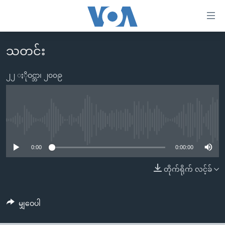
သုံး
ရ
လွယ်ကူ
သတင်း
မူလစာမျက်နှာ
စေ
မြန်မာ
၂၂ ႏိုဝင္ဘာ၊ ၂၀၀၉
သည့်
ကမ္ဘာ့သတင်းများ
Link
ဗွီဒီယို
နိုင်ငံတကာ
များ
သတင်းလွတ်လပ်ခွင့်
အမေရိကန်
No media source currently available
ပင်မ
ရပ်ဝန်းတခု လမ်းတခု အလွန်
တရုတ်
အကြောင်းအရာ
0:00
0:00:00
သို့
အင်္ဂလိပ်စာလေ့လာမယ်
အစ္စရေး-ပါလက်စတိုင်း
တိုက်ရိုက် လင့်ခ်
ကျော်
အပတ်စဉ်ကဏ္ဍများ
အမေရိကန်သုံးအီဒီယံ
ကြည့်
ရေဒီယိုနှင့်ရုပ်သံ အချက်အလက်များ
မကြေးမုံရဲ့ အင်္ဂလိပ်စာ
ရေဒီယို
ရန်
မျှဝေပါ
ပင်မ
ရေဒီယို/တီဗွီအစီအစဉ်
ရုပ်ရှင်ထဲက အင်္ဂလိပ်စာ
တီဗွီ