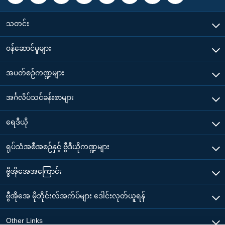
သတင်း
၀န်ဆောင်မှုများ
အပတ်စဉ်ကဏ္ဍများ
အင်္ဂလိပ်သင်ခန်းစာများ
ရေဒီယို
ရုပ်သံအစီအစဉ်နှင့် ဗွီဒီယိုကဏ္ဍများ
ဗွီအိုအေအကြောင်း
ဗွီအိုအေ မိုဘိုင်းလ်အက်ပ်များ ဒေါင်းလုတ်ယူရန်
Other Links