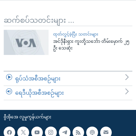
အ
သုတပဒေသာ အင်္ဂလိပ်စာ
ညွန်း
Learning English
စာမျက်နှာ
ဆက်စပ်သတင်းများ ...
သို့
ဗွီအိုအေ လူမှုကွန်ယက်များ
ကျော်
ထုတ်လွှင့်ခဲ့ပြီး သတင်းများ
အင်ဒိုနီးရှား ကူးတို့သင်္ဘော တိမ်းမှောက် ၂၅
ကြည့်
ဦး သေဆုံး
ရန်
ဘာသာစကားများ
ရှာဖွေ
ရန်
နေရာ
ရုပ်သံအစီအစဉ်များ
သို့
ကျော်
ရေဒီယိုအစီအစဉ်များ
ရန်
ဗွီအိုအေ လူမှုကွန်ယက်များ