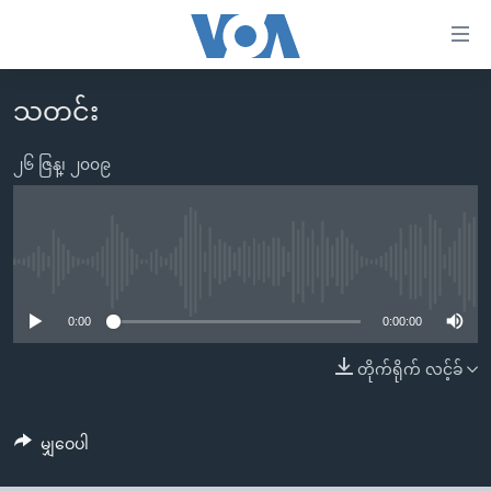
သုံး
ရ
လွယ်ကူ
သတင်း
မူလစာမျက်နှာ
စေ
မြန်မာ
၂၆ ဇြန္၊ ၂၀၀၉
သည့်
ကမ္ဘာ့သတင်းများ
Link
ဗွီဒီယို
နိုင်ငံတကာ
များ
သတင်းလွတ်လပ်ခွင့်
အမေရိကန်
No media source currently available
ပင်မ
ရပ်ဝန်းတခု လမ်းတခု အလွန်
တရုတ်
အကြောင်းအရာ
0:00
0:00:00
သို့
အင်္ဂလိပ်စာလေ့လာမယ်
အစ္စရေး-ပါလက်စတိုင်း
တိုက်ရိုက် လင့်ခ်
ကျော်
အပတ်စဉ်ကဏ္ဍများ
အမေရိကန်သုံးအီဒီယံ
ကြည့်
ရေဒီယိုနှင့်ရုပ်သံ အချက်အလက်များ
မကြေးမုံရဲ့ အင်္ဂလိပ်စာ
ရေဒီယို
ရန်
မျှဝေပါ
ပင်မ
ရေဒီယို/တီဗွီအစီအစဉ်
ရုပ်ရှင်ထဲက အင်္ဂလိပ်စာ
တီဗွီ