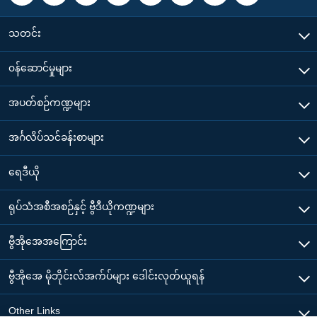
သတင်း
၀န်ဆောင်မှုများ
အပတ်စဉ်ကဏ္ဍများ
အင်္ဂလိပ်သင်ခန်းစာများ
ရေဒီယို
ရုပ်သံအစီအစဉ်နှင့် ဗွီဒီယိုကဏ္ဍများ
ဗွီအိုအေအကြောင်း
ဗွီအိုအေ မိုဘိုင်းလ်အက်ပ်များ ဒေါင်းလုတ်ယူရန်
Other Links