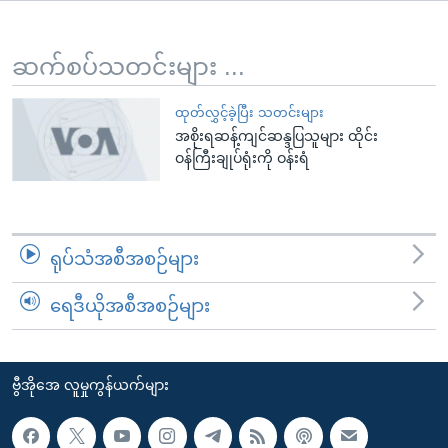
အ
သုတပဒေသာ အင်္ဂလိပ်စာ
ညွန်း
Learning English
စာမျက်နှာ
ဆက်စပ်သတင်းများ ...
သို့
ဗွီအိုအေ လူမှုကွန်ယက်များ
ကျော်
ထုတ်လွှင့်ခဲ့ပြီး သတင်းများ
အစိုးရဆန့်ကျင်ဆန္ဒပြသူများ ထိုင်း
ကြည့်
ဝန်ကြီးချုပ်ရုံးကို ဝန်းရံ
ရန်
ဘာသာစကားများ
ရှာဖွေ
ရန်
နေရာ
ရုပ်သံအစီအစဉ်များ
သို့
ကျော်
ရေဒီယိုအစီအစဉ်များ
ရန်
ဗွီအိုအေ လူမှုကွန်ယက်များ