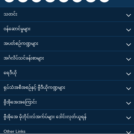
သတင်း
၀န်ဆောင်မှုများ
အပတ်စဉ်ကဏ္ဍများ
အင်္ဂလိပ်သင်ခန်းစာများ
ရေဒီယို
ရုပ်သံအစီအစဉ်နှင့် ဗွီဒီယိုကဏ္ဍများ
ဗွီအိုအေအကြောင်း
ဗွီအိုအေ မိုဘိုင်းလ်အက်ပ်များ ဒေါင်းလုတ်ယူရန်
Other Links