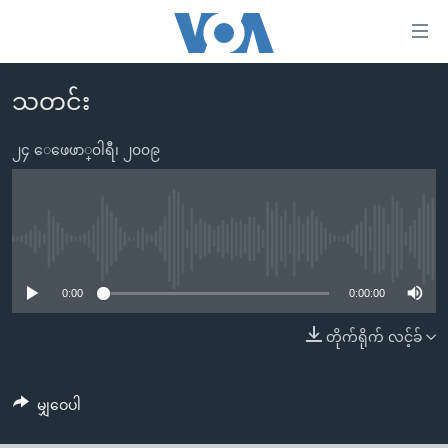
သုံး
ရ
လွယ်ကူ
သတင်း
မူလစာမျက်နှာ
စေ
မြန်မာ
၂၄ ေဖေဖာ္၀ါရီ၊ ၂၀၀၉
သည့်
ကမ္ဘာ့သတင်းများ
Link
ဗွီဒီယို
နိုင်ငံတကာ
များ
သတင်းလွတ်လပ်ခွင့်
အမေရိကန်
No media source currently available
ပင်မ
ရပ်ဝန်းတခု လမ်းတခု အလွန်
တရုတ်
အကြောင်းအရာ
0:00
0:00:00
သို့
အင်္ဂလိပ်စာလေ့လာမယ်
အစ္စရေး-ပါလက်စတိုင်း
တိုက်ရိုက် လင့်ခ်
ကျော်
အပတ်စဉ်ကဏ္ဍများ
အမေရိကန်သုံးအီဒီယံ
ကြည့်
ရေဒီယိုနှင့်ရုပ်သံ အချက်အလက်များ
မကြေးမုံရဲ့ အင်္ဂလိပ်စာ
ရေဒီယို
ရန်
မျှဝေပါ
ပင်မ
ရေဒီယို/တီဗွီအစီအစဉ်
ရုပ်ရှင်ထဲက အင်္ဂလိပ်စာ
တီဗွီ