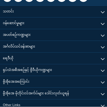
သတင်း
၀န်ဆောင်မှုများ
အပတ်စဉ်ကဏ္ဍများ
အင်္ဂလိပ်သင်ခန်းစာများ
ရေဒီယို
ရုပ်သံအစီအစဉ်နှင့် ဗွီဒီယိုကဏ္ဍများ
ဗွီအိုအေအကြောင်း
ဗွီအိုအေ မိုဘိုင်းလ်အက်ပ်များ ဒေါင်းလုတ်ယူရန်
Other Links