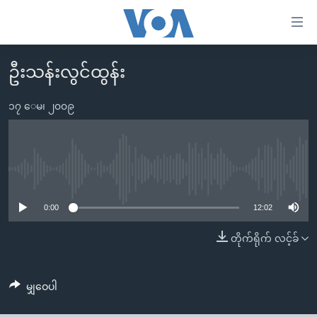
သုံး
ရ
လွယ်ကူ
ဦးသန်းလွင်ထွန်း
မူလစာမျက်နှာ
စေ
မြန်မာ
၁၇ ေမ၊ ၂၀၀၉
သည့်
ကမ္ဘာ့သတင်းများ
Link
ဗွီဒီယို
နိုင်ငံတကာ
များ
သတင်းလွတ်လပ်ခွင့်
အမေရိကန်
No media source currently available
ပင်မ
ရပ်ဝန်းတခု လမ်းတခု အလွန်
တရုတ်
အကြောင်းအရာ
0:00
12:02
သို့
အင်္ဂလိပ်စာလေ့လာမယ်
အစ္စရေး-ပါလက်စတိုင်း
တိုက်ရိုက် လင့်ခ်
ကျော်
အပတ်စဉ်ကဏ္ဍများ
အမေရိကန်သုံးအီဒီယံ
ကြည့်
ရေဒီယိုနှင့်ရုပ်သံ အချက်အလက်များ
မကြေးမုံရဲ့ အင်္ဂလိပ်စာ
ရေဒီယို
ရန်
မျှဝေပါ
ပင်မ
ရေဒီယို/တီဗွီအစီအစဉ်
ရုပ်ရှင်ထဲက အင်္ဂလိပ်စာ
တီဗွီ