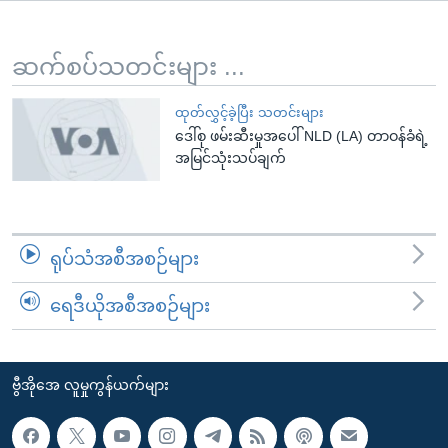
အ
သုတပဒေသာ အင်္ဂလိပ်စာ
ညွန်း
Learning English
စာမျက်နှာ
ဆက်စပ်သတင်းများ ...
သို့
ဗွီအိုအေ လူမှုကွန်ယက်များ
ကျော်
ထုတ်လွှင့်ခဲ့ပြီး သတင်းများ
ဒေါ်စု ဖမ်းဆီးမှုအပေါ် NLD (LA) တာဝန်ခံရဲ့
ကြည့်
အမြင်သုံးသပ်ချက်
ရန်
ဘာသာစကားများ
ရှာဖွေ
ရန်
နေရာ
ရုပ်သံအစီအစဉ်များ
သို့
ကျော်
ရေဒီယိုအစီအစဉ်များ
ရန်
ဗွီအိုအေ လူမှုကွန်ယက်များ