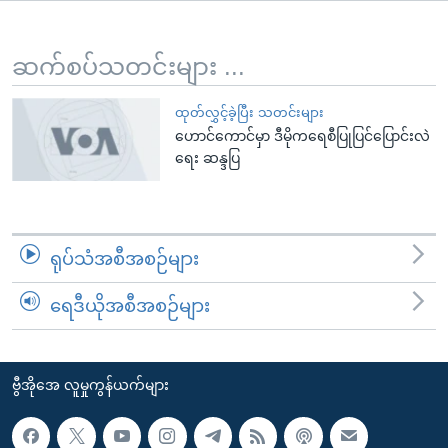
အ
သုတပဒေသာ အင်္ဂလိပ်စာ
ညွန်း
Learning English
စာမျက်နှာ
ဆက်စပ်သတင်းများ ...
သို့
ဗွီအိုအေ လူမှုကွန်ယက်များ
ကျော်
ထုတ်လွှင့်ခဲ့ပြီး သတင်းများ
ဟောင်ကောင်မှာ ဒီမိုကရေစီပြုပြင်ပြောင်းလဲ
ကြည့်
ရေး ဆန္ဒပြ
ရန်
ဘာသာစကားများ
ရှာဖွေ
ရန်
နေရာ
ရုပ်သံအစီအစဉ်များ
သို့
ကျော်
ရေဒီယိုအစီအစဉ်များ
ရန်
ဗွီအိုအေ လူမှုကွန်ယက်များ