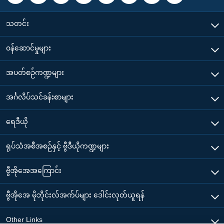
သတင်း
၀န်ဆောင်မှုများ
အပတ်စဉ်ကဏ္ဍများ
အင်္ဂလိပ်သင်ခန်းစာများ
ရေဒီယို
ရုပ်သံအစီအစဉ်နှင့် ဗွီဒီယိုကဏ္ဍများ
ဗွီအိုအေအကြောင်း
ဗွီအိုအေ မိုဘိုင်းလ်အက်ပ်များ ဒေါင်းလုတ်ယူရန်
Other Links