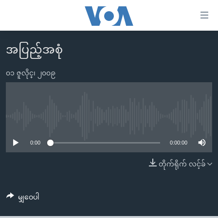
သုံး
ရ
လွယ်ကူ
အပြည့်အစုံ
မူလစာမျက်နှာ
စေ
မြန်မာ
၀၁ ဇူလိုင္၊ ၂၀၀၉
သည့်
ကမ္ဘာ့သတင်းများ
Link
ဗွီဒီယို
နိုင်ငံတကာ
များ
သတင်းလွတ်လပ်ခွင့်
အမေရိကန်
No media source currently available
ပင်မ
ရပ်ဝန်းတခု လမ်းတခု အလွန်
တရုတ်
အကြောင်းအရာ
0:00
0:00:00
သို့
အင်္ဂလိပ်စာလေ့လာမယ်
အစ္စရေး-ပါလက်စတိုင်း
တိုက်ရိုက် လင့်ခ်
ကျော်
အပတ်စဉ်ကဏ္ဍများ
အမေရိကန်သုံးအီဒီယံ
ကြည့်
ရေဒီယိုနှင့်ရုပ်သံ အချက်အလက်များ
မကြေးမုံရဲ့ အင်္ဂလိပ်စာ
ရေဒီယို
ရန်
မျှဝေပါ
ပင်မ
ရေဒီယို/တီဗွီအစီအစဉ်
ရုပ်ရှင်ထဲက အင်္ဂလိပ်စာ
တီဗွီ