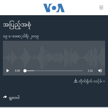
သုံး
ရ
လွယ်ကူ
အပြည့်အစုံ
မူလစာမျက်နှာ
စေ
မြန်မာ
၀၉ ေဖေဖာ္၀ါရီ၊ ၂၀၀၉
သည့်
ကမ္ဘာ့သတင်းများ
Link
ဗွီဒီယို
နိုင်ငံတကာ
များ
သတင်းလွတ်လပ်ခွင့်
အမေရိကန်
No media source currently available
ပင်မ
ရပ်ဝန်းတခု လမ်းတခု အလွန်
တရုတ်
အကြောင်းအရာ
0:00
1:31
သို့
အင်္ဂလိပ်စာလေ့လာမယ်
အစ္စရေး-ပါလက်စတိုင်း
တိုက်ရိုက် လင့်ခ်
ကျော်
အပတ်စဉ်ကဏ္ဍများ
အမေရိကန်သုံးအီဒီယံ
ကြည့်
ရေဒီယိုနှင့်ရုပ်သံ အချက်အလက်များ
မကြေးမုံရဲ့ အင်္ဂလိပ်စာ
ရေဒီယို
ရန်
မျှဝေပါ
ပင်မ
ရေဒီယို/တီဗွီအစီအစဉ်
ရုပ်ရှင်ထဲက အင်္ဂလိပ်စာ
တီဗွီ