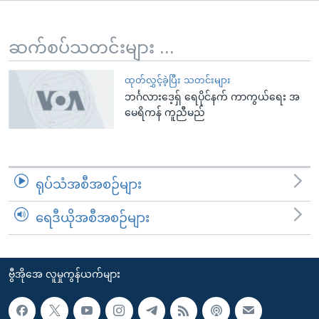
အ
သုတပဒေသာ အင်္ဂလိပ်စာ
ညွန်း
Learning English
စာမျက်နှာ
ဆက်စပ်သတင်းများ ...
သို့
ဗွီအိုအေ လူမှုကွန်ယက်များ
ကျော်
ထုတ်လွှင့်ခဲ့ပြီး သတင်းများ
ဘင်္ဂလားဒေ့ရှ် ရေပိုင်နက် ကာကွယ်ရေး အ
ကြည့်
မေရိကန် ကူညီမည်
ရန်
ဘာသာစကားများ
ရှာဖွေ
ရန်
နေရာ
ရုပ်သံအစီအစဉ်များ
သို့
ကျော်
ရေဒီယိုအစီအစဉ်များ
ရန်
ဗွီအိုအေ လူမှုကွန်ယက်များ