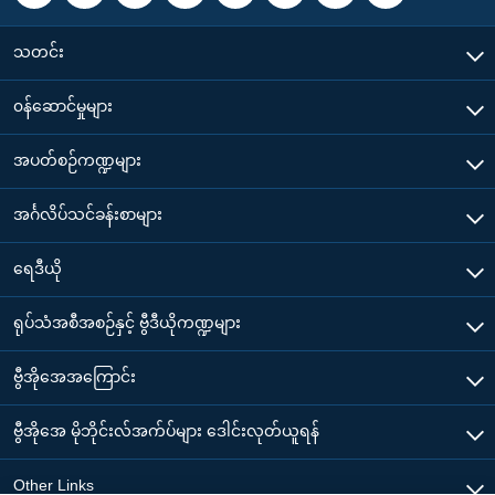
သတင်း
၀န်ဆောင်မှုများ
အပတ်စဉ်ကဏ္ဍများ
အင်္ဂလိပ်သင်ခန်းစာများ
ရေဒီယို
ရုပ်သံအစီအစဉ်နှင့် ဗွီဒီယိုကဏ္ဍများ
ဗွီအိုအေအကြောင်း
ဗွီအိုအေ မိုဘိုင်းလ်အက်ပ်များ ဒေါင်းလုတ်ယူရန်
Other Links