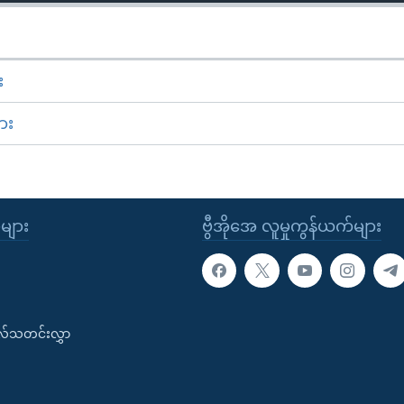
း
ား
ုများ
ဗွီအိုအေ လူမှုကွန်ယက်များ
းလ်သတင်းလွှာ