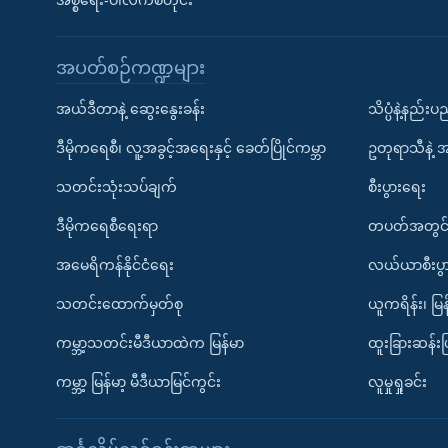
အစ္စရေး-ပါလက်စတိုင်း
အပတ်စဉ်ကဏ္ဍများ
အယ်ဒီတာနဲ့ ဆွေးနွေးခန်း
သိပ္ပံနဲ့နည်း
ဒီမိုကရေစီ၊ လူ့အခွင့်အရေးနှင့် ခေတ်ပြိုင်ကမ္ဘာ
ဥတုရာသီနဲ့ 
သတင်းသုံးသပ်ချက်
စီးပွားရေး
ဒီမိုကရေစီရေးရာ
တပတ်အတွင်
အမေရိကန်နိုင်ငံရေး
လယ်ယာစီးပွ
သတင်းထောက်မှတ်စု
ယူကရိန်း၊ မြန
ကမ္ဘာ့သတင်းမီဒီယာထဲက မြန်မာ
ထူးခြားဆန်း
ကမ္ဘာ့ မြန်မာ့ မီဒီယာမြင်ကွင်း
လူမှုရှုခင်း