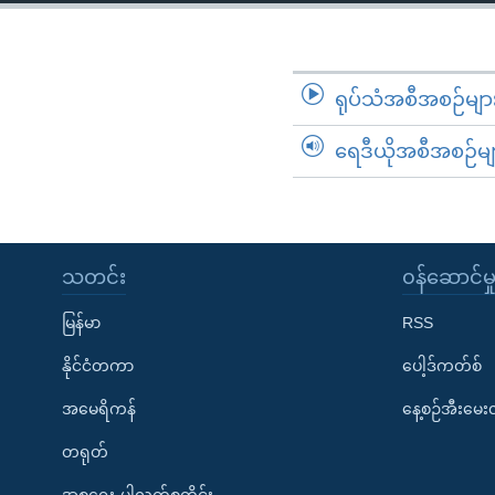
သုတပဒေသာ အင်္ဂလိပ်စာ
အ
ညွန်း
စာမျက်နှာ
သို့
ရုပ်သံအစီအစဉ်မျာ
ကျော်
ရေဒီယိုအစီအစဉ်မျ
ကြည့်
ရန်
ရှာဖွေ
ရန်
နေရာ
သတင်း
၀န်ဆောင်မှ
သို့
မြန်မာ
RSS
ကျော်
ရန်
နိုင်ငံတကာ
ပေါ့ဒ်ကတ်စ်
အမေရိကန်
နေ့စဉ်အီးမေ
တရုတ်