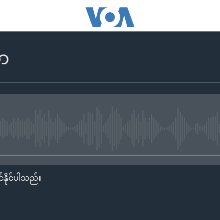
သာ
No media source currently availa
်နိုင်ပါသည်။