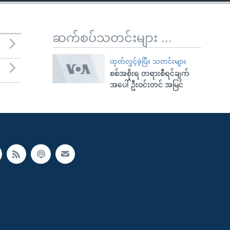
ဆက်စပ်သတင်းများ ...
ထုတ်လွှင့်ခဲ့ပြီး သတင်းများ
စစ်အစိုးရ တရားစီရင်ချက်
အပေါ် ဦးဝင်းတင် အမြင်