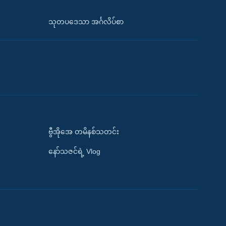
သုတပဒေသာ အင်္ဂလိပ်စာ
ဗွီအိုအေ တမိနစ်သတင်း
နော်သဇင်ရဲ့ Vlog