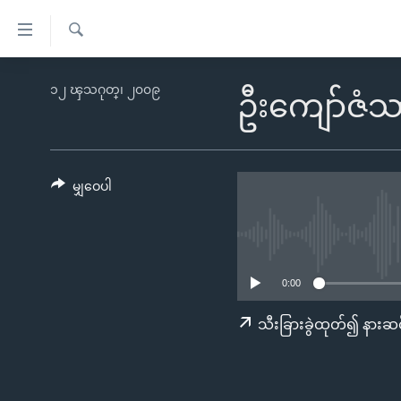
သုံး
ရ
ရှာဖွေ
လွယ်ကူ
မူလစာမျက်နှာ
၁၂ ၾသဂုတ္၊ ၂၀၀၉
ရ
ဦးကျော်ဇံ
စေ
မြန်မာ
လာ
သည့်
ဒ်
ကမ္ဘာ့သတင်းများ
Link
ဗွီဒီယို
နိုင်ငံတကာ
မျှဝေပါ
များ
သတင်းလွတ်လပ်ခွင့်
အမေရိကန်
ပင်မ
ရပ်ဝန်းတခု လမ်းတခု အလွန်
တရုတ်
အကြောင်းအရာ
အင်္ဂလိပ်စာလေ့လာမယ်
အစ္စရေး-ပါလက်စတိုင်း
သို့
0:00
အပတ်စဉ်ကဏ္ဍများ
အမေရိကန်သုံးအီဒီယံ
ကျော်
သီးခြားခွဲထုတ်၍ နားဆင
ကြည့်
ရေဒီယိုနှင့်ရုပ်သံ အချက်အလက်များ
မကြေးမုံရဲ့ အင်္ဂလိပ်စာ
ရေဒီယို
ရန်
ရေဒီယို/တီဗွီအစီအစဉ်
ရုပ်ရှင်ထဲက အင်္ဂလိပ်စာ
တီဗွီ
ပင်မ