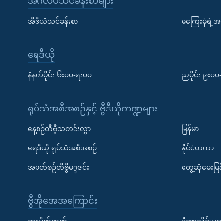
အင်္ဂလိပ်သင်ခန်းစာများ
အီဒီယံသင်ခန်းစာ
မကြေးမုံရဲ့အင
ရေဒီယို
နံနက်ပိုင်း ၆း၀၀-ရး၀၀
ညပိုင်း ၉း၀
ရုပ်သံအစီအစဉ်နှင့် ဗွီဒီယိုကဏ္ဍများ
နေ့စဉ်တီဗွီသတင်းလွှာ
မြန်မာ
ရေဒီယို ရုပ်သံအစီအစဉ်
နိုင်ငံတကာ
အပတ်စဉ်တီဗွီမဂ္ဂဇင်း
တွေ့ဆုံမေးမြန
ဗွီအိုအေအကြောင်း