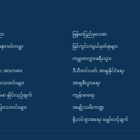
ပညာ
မြန်မာပြည်မှပေးစာ
အနာဂတ်ကမ္ဘာ
မြင်ကွင်းကျယ်မှတ်စုများ
ကမ္ဘာတလွှားခရီးသွား
း အားကစား
ဒီသီတင်းပတ် အာရှနိုင်ငံရေး
ားသတင်းများ
အာရှစီးပွားရေး
်မာ နှိုင်းယှဉ်ချက်
ကျန်းမာရေး
ပြားသတင်းများ
အမျိုးသမီးကဏ္ဍ
ရိုဟင်ဂျာအရေး မျှော်လင့်ချက်