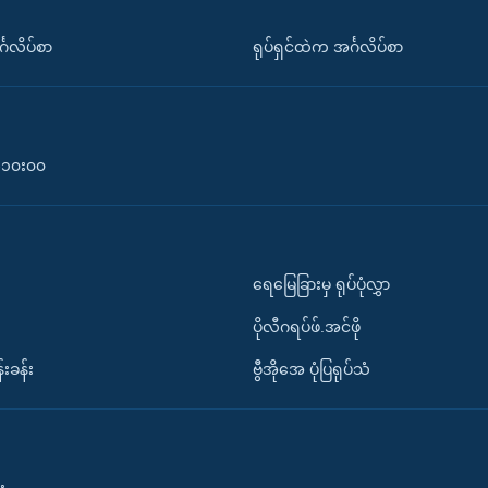
်္ဂလိပ်စာ
ရုပ်ရှင်ထဲက အင်္ဂလိပ်စာ
၀-၁၀း၀၀
ရေမြေခြားမှ ရုပ်ပုံလွှာ
ပိုလီဂရပ်ဖ်.အင်ဖို
်းခန်း
ဗွီအိုအေ ပုံပြရုပ်သံ