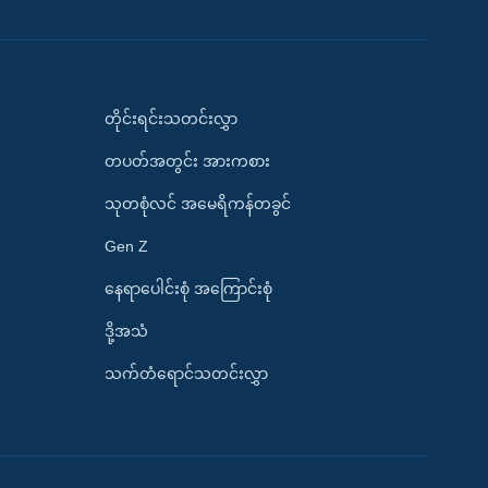
တိုင်းရင်းသတင်းလွှာ
တပတ်အတွင်း အားကစား
သုတစုံလင် အမေရိကန်တခွင်
Gen Z
နေရာပေါင်းစုံ အကြောင်းစုံ
ဒို့အသံ
သက်တံရောင်သတင်းလွှာ