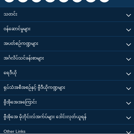
သတင်း
၀န်ဆောင်မှုများ
အပတ်စဉ်ကဏ္ဍများ
အင်္ဂလိပ်သင်ခန်းစာများ
ရေဒီယို
ရုပ်သံအစီအစဉ်နှင့် ဗွီဒီယိုကဏ္ဍများ
ဗွီအိုအေအကြောင်း
ဗွီအိုအေ မိုဘိုင်းလ်အက်ပ်များ ဒေါင်းလုတ်ယူရန်
Other Links