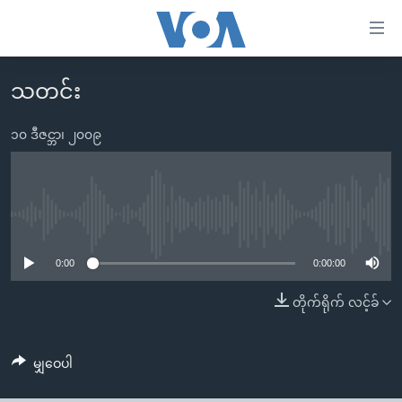
သုံး
ရ
လွယ်ကူ
သတင်း
မူလစာမျက်နှာ
စေ
မြန်မာ
၁၀ ဒီဇင္ဘာ၊ ၂၀၀၉
သည့်
ကမ္ဘာ့သတင်းများ
Link
ဗွီဒီယို
နိုင်ငံတကာ
များ
သတင်းလွတ်လပ်ခွင့်
အမေရိကန်
No media source currently available
ပင်မ
ရပ်ဝန်းတခု လမ်းတခု အလွန်
တရုတ်
အကြောင်းအရာ
0:00
0:00:00
သို့
အင်္ဂလိပ်စာလေ့လာမယ်
အစ္စရေး-ပါလက်စတိုင်း
တိုက်ရိုက် လင့်ခ်
ကျော်
အပတ်စဉ်ကဏ္ဍများ
အမေရိကန်သုံးအီဒီယံ
ကြည့်
ရေဒီယိုနှင့်ရုပ်သံ အချက်အလက်များ
မကြေးမုံရဲ့ အင်္ဂလိပ်စာ
ရေဒီယို
ရန်
မျှဝေပါ
ပင်မ
ရေဒီယို/တီဗွီအစီအစဉ်
ရုပ်ရှင်ထဲက အင်္ဂလိပ်စာ
တီဗွီ