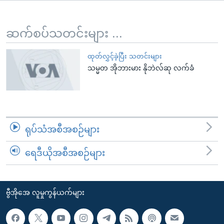
အ
သုတပဒေသာ အင်္ဂလိပ်စာ
ညွန်း
Learning English
စာမျက်နှာ
ဆက်စပ်သတင်းများ ...
သို့
ဗွီအိုအေ လူမှုကွန်ယက်များ
ကျော်
ထုတ်လွှင့်ခဲ့ပြီး သတင်းများ
သမ္မတ အိုဘားမား နိုဘဲလ်ဆု လက်ခံ
ကြည့်
ရန်
ဘာသာစကားများ
ရှာဖွေ
ရန်
နေရာ
ရုပ်သံအစီအစဉ်များ
သို့
ကျော်
ရေဒီယိုအစီအစဉ်များ
ရန်
ဗွီအိုအေ လူမှုကွန်ယက်များ