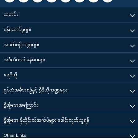
သတင်း
၀န်ဆောင်မှုများ
အပတ်စဉ်ကဏ္ဍများ
အင်္ဂလိပ်သင်ခန်းစာများ
ရေဒီယို
ရုပ်သံအစီအစဉ်နှင့် ဗွီဒီယိုကဏ္ဍများ
ဗွီအိုအေအကြောင်း
ဗွီအိုအေ မိုဘိုင်းလ်အက်ပ်များ ဒေါင်းလုတ်ယူရန်
Other Links