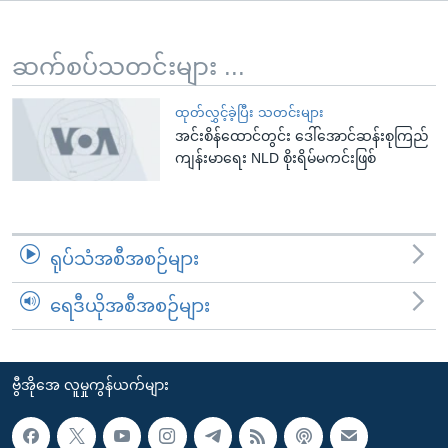
အ
သုတပဒေသာ အင်္ဂလိပ်စာ
ညွန်း
Learning English
စာမျက်နှာ
ဆက်စပ်သတင်းများ ...
သို့
ဗွီအိုအေ လူမှုကွန်ယက်များ
ကျော်
ထုတ်လွှင့်ခဲ့ပြီး သတင်းများ
အင်းစိန်ထောင်တွင်း ဒေါ်အောင်ဆန်းစုကြည်
ကြည့်
ကျန်းမာရေး NLD စိုးရိမ်မကင်းဖြစ်
ရန်
ဘာသာစကားများ
ရှာဖွေ
ရန်
နေရာ
ရုပ်သံအစီအစဉ်များ
သို့
ကျော်
ရေဒီယိုအစီအစဉ်များ
ရန်
ဗွီအိုအေ လူမှုကွန်ယက်များ