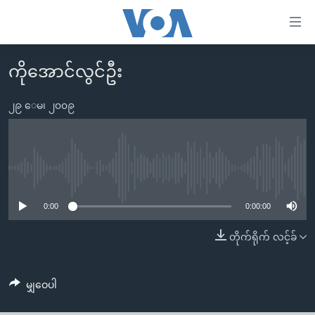
သုံး
ရ
လွယ်ကူ
ကိုအောင်လွင်ဦး
မူလစာမျက်နှာ
စေ
မြန်မာ
၂၉ ေမ၊ ၂၀၀၉
သည့်
ကမ္ဘာ့သတင်းများ
Link
ဗွီဒီယို
နိုင်ငံတကာ
များ
သတင်းလွတ်လပ်ခွင့်
အမေရိကန်
No media source currently available
ပင်မ
ရပ်ဝန်းတခု လမ်းတခု အလွန်
တရုတ်
အကြောင်းအရာ
0:00
0:00:00
သို့
အင်္ဂလိပ်စာလေ့လာမယ်
အစ္စရေး-ပါလက်စတိုင်း
တိုက်ရိုက် လင့်ခ်
ကျော်
အပတ်စဉ်ကဏ္ဍများ
အမေရိကန်သုံးအီဒီယံ
ကြည့်
ရေဒီယိုနှင့်ရုပ်သံ အချက်အလက်များ
မကြေးမုံရဲ့ အင်္ဂလိပ်စာ
ရေဒီယို
ရန်
မျှဝေပါ
ပင်မ
ရေဒီယို/တီဗွီအစီအစဉ်
ရုပ်ရှင်ထဲက အင်္ဂလိပ်စာ
တီဗွီ